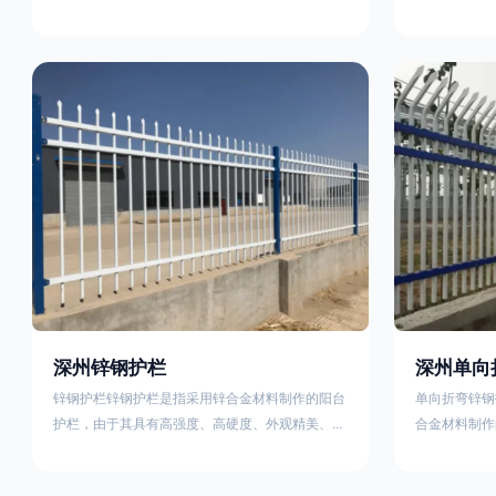
称为边框式防攀焊接片网，框架隔离栅等。框架护
围栏、木桩围
栏网采用优质盘条作为原材料，经由特殊工艺加工
栏、土墙围栏
而成，具有防腐、抗锈、美观等特点 。框架护栏
栏、水泥围栏
网的安装方法包括以下步骤：测量放线，原地面处
铁质或钢制围
理(换填夯实),顺坡和开挖基坑，立柱临时定位，安
围栏、电围栏
装防护栏网片，浇筑立柱混泥土基础，护栏网整体
栏、沟围栏、
紧固及调整 。框架护栏网的规格包括以下内容：
PVC围栏、
网片高度
栏，建议
深州锌钢护栏
深州单向
锌钢护栏锌钢护栏是指采用锌合金材料制作的阳台
单向折弯锌钢
护栏，由于其具有高强度、高硬度、外观精美、色
合金材料制作
泽鲜艳等优点，成为住宅小区使用的主流产品。传
精美、色泽鲜
统的阳台护栏使用铁条、铝合金材料。锌钢护栏的
式整体框架布