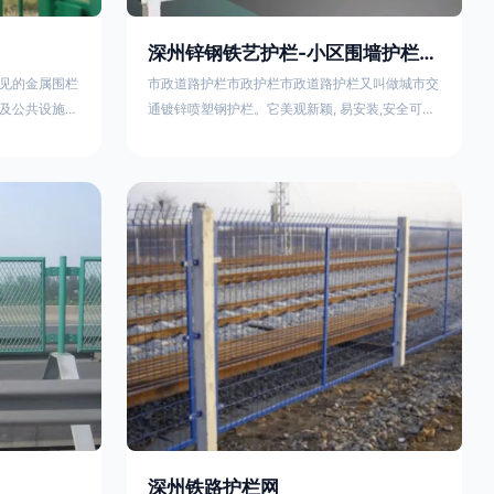
深州锌钢铁艺护栏-小区围墙护栏- 2025年17631598285新报价
见的金属围栏
市政道路护栏市政护栏市政道路护栏又叫做城市交
及公共设施等
通镀锌喷塑钢护栏。它美观新颖, 易安装,安全可靠,
便捷，具有多
价格优惠。适用城市交通要道、高速公路中间绿化
其特点、用途
隔离带、桥梁、二级公路、乡镇公路及各公路收费
概述定义与结
口等的隔离。主导产品：太阳能防眩光护栏，镀锌
材质）通过焊
钢质隔离栏，市政道路隔离护栏，人行道路护栏，
有一根加固的
机动与非机动隔离护栏、道路中心隔离护栏、带广
接固定。其表
告牌道路隔离护栏、河道安全护栏、草坪花坛护栏
以增强耐腐蚀
等市政道路隔离护栏规格齐全、品种多，可以任
深州铁路护栏网