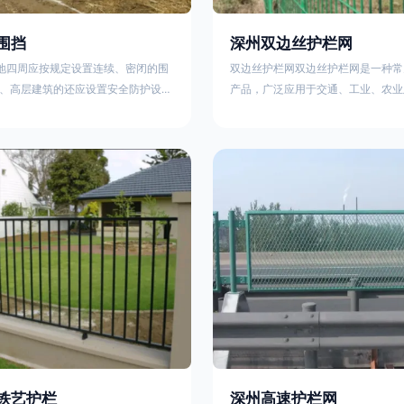
围挡
深州双边丝护栏网
工地四周应按规定设置连续、密闭的围
双边丝护栏网双边丝护栏网是一种常
、高层建筑的还应设置安全防护设
产品，广泛应用于交通、工业、农业
要路段和市容景观道路及机场、码
领域。其结构简单、经济实用且安装
设置的围栏其高度不得低于2.5m，
样化的防护功能。以下从多个维度对
置的围栏，其高度不得低于1.8m。2.
及技术规范进行综合解析：一、基本
料应保证围栏稳固、整洁、美观。市
构双边丝护栏网由低碳钢丝（Q235
地，可按工程进度分段设置围栏或按
接或编织形成网格结构，网片两侧各
的连续性护栏设施。施工单位不得在
纵向钢丝（双边丝），用于与立柱连
放建筑材料、垃圾和工程渣土。在
面通常采用镀锌、喷塑或浸塑处理，
性
铁艺护栏
深州高速护栏网