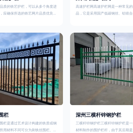
品质的铁艺护栏，可以从多个角度进
高速护栏网高速护栏网是一种常见的
，应确保所选的铁艺网片品质优良，
品，它是采用国产低碳钢丝、铝镁合
正规工厂生产的盘条制成的铁丝；其
而成，具有组装方便，稳定耐用的特
接或制作工艺，这需要看技术员和良
护栏网分两种类，一种是高速公路中
之间的熟练程度。其次，选择耐用的
其作用是防止对面车辆灯光的照射，
，这类铁艺护栏比普通钢管护栏要坚
的安全性。另一种是高速公路两侧的
观更加美观、有层次。此外，还应注
用是防止车辆失控冲出路面，保护行
的选择，例如角钢或圆钢的选用应根
的安全 。双边丝高速护栏网又称‘双
需求来定，以确保整体结构的稳固
采用冷拔低碳钢丝焊接成网筒状卷边
8285
围栏
深州三横杆锌钢护栏
围栏是通过艺术设计构建的铁质或钢
三横杆锌钢护栏三横杆锌钢护栏是一
所用材料不同可分为刺铁丝围栏、电
材料制作的围护栏杆，由于其后期是