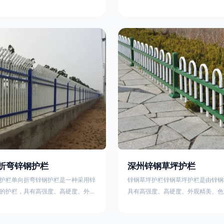
栏、生物围栏、铁丝网围栏、沟围
理表面层，使具有高强度、高硬度、
、石块墙围栏、柳芭围栏、PVC围
泽鲜艳等优点，成为住宅小区、工厂
等。铁艺围栏是通过艺术设计构建的
通等使用的主流产品。星工(XINGGO
栏。根据所用材料不同可分为刺铁丝
业生产锌钢护栏的公司，其三横杆锌
、木桩围栏、生物围栏、铁丝网围
下：1线条流畅，色彩鲜明，稳重大
土墙围栏、石块墙围栏、柳芭围栏、
用，经济实惠；3样式结构设计多样
水泥围栏等。如果您需要使用铁艺围
同场所的需求 。三横杆锌钢护栏的
折弯锌钢护栏
深州锌钢草坪护栏
护栏单向折弯锌钢护栏是一种采用锌
锌钢草坪护栏锌钢草坪护栏是由锌钢
的护栏，具有高强度、高硬度、外观
具有高强度、高硬度、外观精美、色
艳等优点。该产品在技术上采用拼装
点，成为住宅小区使用的主流产品。
局，从而方便于施工与安装；产品的
栏使用铁条、铝合金材料。需要借助