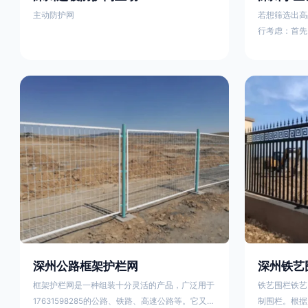
主动防护网
若想筛选出高
行考虑：首先
这包括使用由
次是铁艺的焊
好的制造机器
锻造铁艺产品
固许多，且外
重立柱与框架
据不同部位的
性。1763159
深州公路框架护栏网
深州铁艺
框架护栏网是一种组装十分灵活的产品，广泛用于
铁艺围栏铁艺
17631598285的公路、铁路、高速公路等。它又被
制围栏。根据