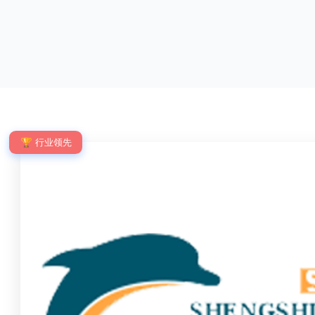
优点：强度高，不易变形；耐腐蚀性好，不易生
网片与立柱的
锈；外观美观，颜色丰富；安装方便，不需要焊
栓，再加上防
接。锌钢护栏的缺点：价格相对较高；重量较大。
拆卸；适合于
锌钢护栏的使用注意事项如下：在材料选择上应选
合。单向折弯
购强度达到标准的锌钢材料，避免使用柔软的质量
校、道路交通
不合格；
度、外观
🏆 行业领先