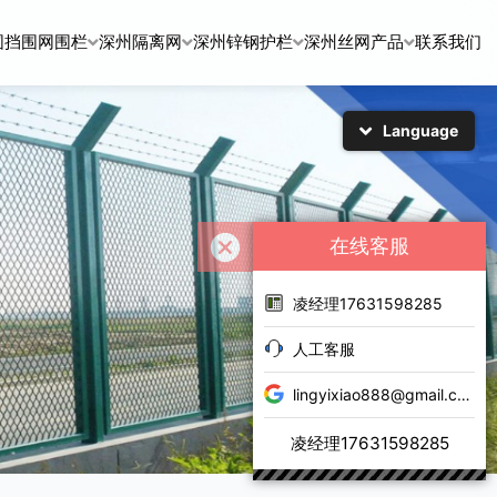
围挡围网围栏
深州隔离网
深州锌钢护栏
深州丝网产品
联系我们
Language
简体中文
English
日本語
한국어
在线客服
凌经理17631598285
人工客服
lingyixiao888@gmail.com
凌经理17631598285