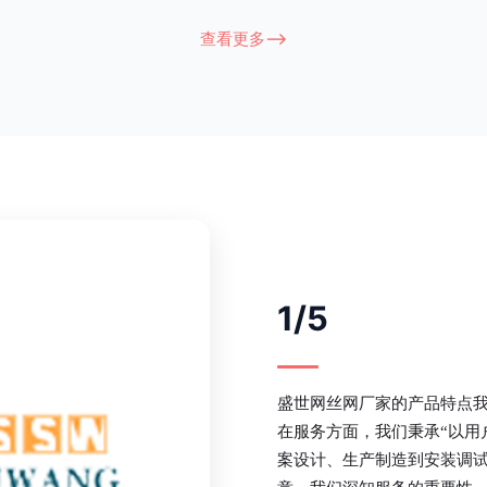
衔接部分，采用的是半圆头方颈螺
术，而且质地较软、容易生锈、色彩
盗垫圈，这样能够避免护栏被人轻易
坪护栏的使用方法主要是应用在人员
查看更多-->
大批量生产，能够很好的与自然相融
处，这就需要锌钢草坪护栏产品的表
锌钢护栏可以用于住宅小区、工厂院
滑，减少人员不小心碰触锌钢草坪护
等场所。该产品具有高强度、高硬
值。在安装前，土木建筑为砖砌或混
了的基础
1/5
盛世网丝网厂家的产品特点
在服务方面，我们秉承“以用
案设计、生产制造到安装调