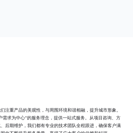
单一。锌钢草
头设计形成了一个防攀爬的效果，外形类似于铁丝
行走的边界
金属网围栏的顶部30°折弯的设计。双向折弯锌钢
面设计较为圆
护栏的使用说明可能因厂家和型号而异，建议您查
栏产品的伤害
看您所购买的护栏的产品说明书或者咨询厂家客服
凝土浇筑奠定
以获取更准确的信息。
我们注重产品的美观性，与周围环境和谐相融，提升城市形象。
户需求为中心”的服务理念，提供一站式服务。从项目咨询、方
试、后期维护，我们都有专业的技术团队全程跟进，确保客户满