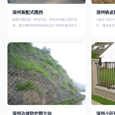
深州装配式围挡
深州铁皮
装配式围挡是一种现代化、模块化的施工围护设
1.建设工程
施，通过预制构件和标准化设计实现快速安装与重
栏；建造多层
复利用。其核心特点及优势如下：一、定义与结构
施。在市区主
特点模块化设计由钢结构框架（如国标型钢或矩形
头、车站广场
管立柱）与镀锌钢板、彩钢板等面板组合而成，通
在其他路段设
过斜拉撑、横撑加强筋等部件增强整体稳定性立柱
围档使用的材
规格：通常为100×100mm或120×120mm方管，壁
政工程项目工
厚2.5-3.0mm；面板采用0.5-0.9mm镀锌板轧折成
规定使用统一
型连接方式：采用C型
工地围栏外堆
深州边坡防护网主动
深州小区