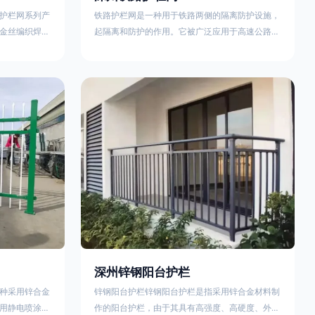
护栏网系列产
铁路护栏网是一种用于铁路两侧的隔离防护设施，
金丝编织焊接
起隔离和防护的作用。它被广泛应用于高速公路、
点。高速公路
铁路、垃圾填埋场试验场地，具有优良的隔离性
间的防眩网，
能，耐用、美观、视野开阔。铁路护栏网的内在质
增加公路行驶
量在于原材料及加工过程，它的外观质量取决于施
防护网，其作
工过程，施工中要重视施工准备和打桩机的组合，
车人员和车辆
不断总结经验，加强施工管理，是安装质量得以保
边丝隔离栅’，
证。铁路护栏网是一种用于铁路两侧的隔离防护设
与网面一体，
施，它的主要作用是防止车辆和人员越过护栏造成
危险事
深州锌钢阳台护栏
种采用锌合金
锌钢阳台护栏锌钢阳台护栏是指采用锌合金材料制
用静电喷涂处
作的阳台护栏，由于其具有高强度、高硬度、外观