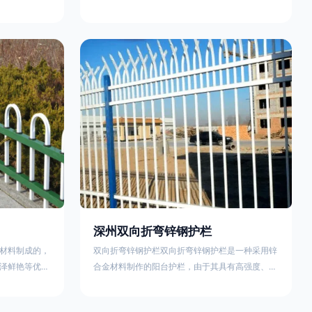
外观精美、色
精美、色泽鲜艳等优点，成为住宅小区使用的主流
院校、道路交
产品。颜色多样化，21世纪新型产品，锌钢护栏栅
NG)是一家专
栏锌钢百叶窗锌钢防盗窗锌钢防护栏锌钢配件组合
钢护栏特点如
锌钢组装护栏组装防盗窗组装防护栏组装锌合金组
气；2坚固耐
装。传统的阳台护栏使用铁条材料，需要借助电焊
化满足各种不
等工艺技术，而且质地较软、容易生锈、色彩单
使用方法
一。锌钢阳台护栏的安装方法因情况而异，但是一
般采
深州双向折弯锌钢护栏
材料制成的，
双向折弯锌钢护栏双向折弯锌钢护栏是一种采用锌
泽鲜艳等优
合金材料制作的阳台护栏，由于其具有高强度、高
传统的阳台护
硬度、外观精美、色泽鲜艳等优点，成为住宅小区
电焊等工艺技
使用的主流产品。双向折弯锌钢护栏的顶部的弯枪