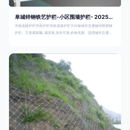
阜城锌钢铁艺护栏-小区围墙护栏- 2025年17631598285新报价
市政道路护栏市政护栏市政道路护栏又叫做城市交通镀锌喷塑钢
护栏。它美观新颖, 易安装,安全可靠,价格优惠。适用城市交通要
道、高速公路中间绿化隔离带、桥梁、二级公路、乡镇公路及各
公路收费口等的隔离。主导产品：太阳能防眩光护栏，镀锌钢质
隔离栏，市政道路隔离护栏，人行道路护栏，机动与非机动隔离
护栏、道路中心隔离护栏、带广告牌道路隔离护栏、河道安全护
栏、草坪花坛护栏等市政道路隔离护栏规格齐全、品种多，可以
任