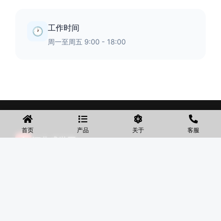
工作时间
🕐
周一至周五 9:00 - 18:00
首页
产品
关于
客服
◆
河北盛世网
盛世网厂家主要产品有防护网、护栏网、围网、铁丝网、围
挡、防爆笼、铅丝笼、固滨笼、加筋石笼网、格宾石笼网、格
宾网、电焊石笼网、铅丝石笼网、边坡防护网铁丝网、市政护
栏网、球场围网、锌钢铁艺护栏、声屏障等产品均为厂家直
销，价格合理，需要的可以电话咨询。