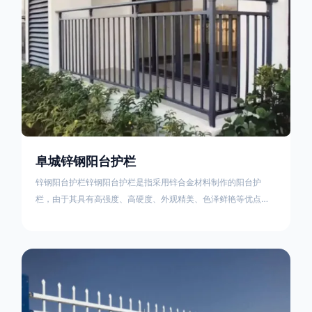
阜城锌钢阳台护栏
锌钢阳台护栏锌钢阳台护栏是指采用锌合金材料制作的阳台护
栏，由于其具有高强度、高硬度、外观精美、色泽鲜艳等优点，
成为住宅小区使用的主流产品。颜色多样化，21世纪新型产品，
锌钢护栏栅栏锌钢百叶窗锌钢防盗窗锌钢防护栏锌钢配件组合锌
钢组装护栏组装防盗窗组装防护栏组装锌合金组装。传统的阳台
护栏使用铁条材料，需要借助电焊等工艺技术，而且质地较软、
容易生锈、色彩单一。锌钢阳台护栏的安装方法因情况而异，但
是一般采