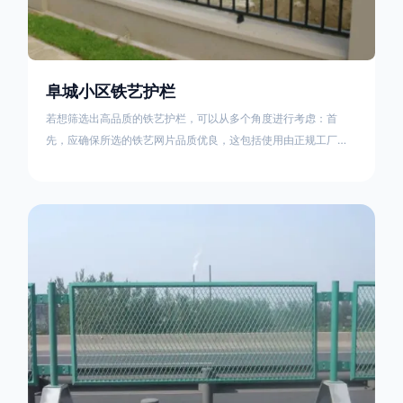
阜城小区铁艺护栏
若想筛选出高品质的铁艺护栏，可以从多个角度进行考虑：首
先，应确保所选的铁艺网片品质优良，这包括使用由正规工厂生
产的盘条制成的铁丝；其次是铁艺的焊接或制作工艺，这需要看
技术员和良好的制造机器之间的熟练程度。其次，选择耐用的锻
造铁艺产品，这类铁艺护栏比普通钢管护栏要坚固许多，且外观
更加美观、有层次。此外，还应注重立柱与框架的选择，例如角
钢或圆钢的选用应根据不同部位的需求来定，以确保整体结构的
稳固性。17631598285