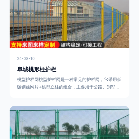
或车辆故障而导致的事故发生，减少交通事故的发生
率。隔离功能：市政道路护栏可以将道路与人行道、绿
化带等隔离开来，避
24-08-10
阜城桃形柱护栏
桃型护栏网桃型护栏网是一种常见的护栏网，它采用低
碳钢丝网片+桃型立柱的组合，主要用于公路、别墅小
区、机场、公共场所、风景观光区域的隔离和防护。桃
型护栏网三角折弯，其结构简单，形状为规则的半椭圆
型，安装方便。桃型护栏网的安装方法如下：先固定
17631598285根色谱柱，然后将网格钩在此色谱柱
上，然后将第二根色谱柱钩在网格上，然后将其拧紧，
然后类推，一套一套的安装即可。该安装牢固美观，不
会损坏油漆表面 。桃型护栏网使