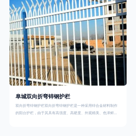
栏产品的伤害值。在安装前，土木建筑为砖砌或混凝土浇筑奠定
了的基础
阜城双向折弯锌钢护栏
双向折弯锌钢护栏双向折弯锌钢护栏是一种采用锌合金材料制作
的阳台护栏，由于其具有高强度、高硬度、外观精美、色泽鲜艳
等优点，成为住宅小区使用的主流产品。双向折弯锌钢护栏的顶
部的弯枪头设计形成了一个防攀爬的效果，外形类似于铁丝金属
网围栏的顶部30°折弯的设计。双向折弯锌钢护栏的使用说明可