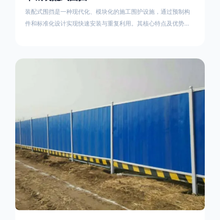
装配式围挡是一种现代化、模块化的施工围护设施，通过预制构
件和标准化设计实现快速安装与重复利用。其核心特点及优势如
下：一、定义与结构特点模块化设计由钢结构框架（如国标型钢
或矩形管立柱）与镀锌钢板、彩钢板等面板组合而成，通过斜拉
撑、横撑加强筋等部件增强整体稳定性立柱规格：通常为
100×100mm或120×120mm方管，壁厚2.5-3.0mm；面板采用
0.5-0.9mm镀锌板轧折成型连接方式：采用C型