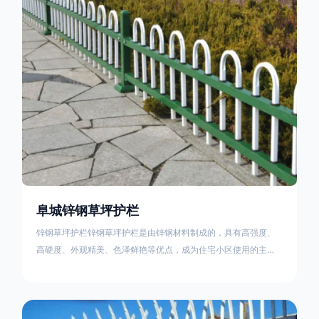
住宅小区、工厂院校、道路交通等场所。该产品具有高强度、高
硬度、外观
阜城锌钢草坪护栏
锌钢草坪护栏锌钢草坪护栏是由锌钢材料制成的，具有高强度、
高硬度、外观精美、色泽鲜艳等优点，成为住宅小区使用的主流
产品。传统的阳台护栏使用铁条、铝合金材料。需要借助电焊等
工艺技术，而且质地较软、容易生锈、色彩单一。锌钢草坪护栏
的使用方法主要是应用在人员行走的边界处，这就需要锌钢草坪
护栏产品的表面设计较为圆滑，减少人员不小心碰触锌钢草坪护