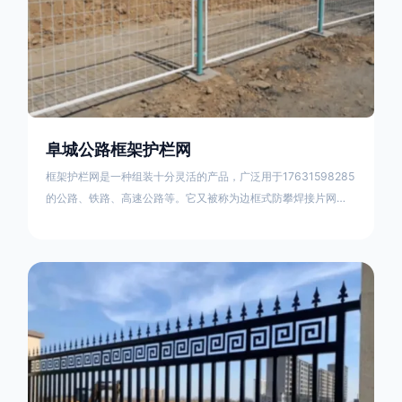
阜城公路框架护栏网
框架护栏网是一种组装十分灵活的产品，广泛用于17631598285
的公路、铁路、高速公路等。它又被称为边框式防攀焊接片网，
框架隔离栅等。框架护栏网采用优质盘条作为原材料，经由特殊
工艺加工而成，具有防腐、抗锈、美观等特点 。框架护栏网的安
装方法包括以下步骤：测量放线，原地面处理(换填夯实),顺坡和
开挖基坑，立柱临时定位，安装防护栏网片，浇筑立柱混泥土基
础，护栏网整体紧固及调整 。框架护栏网的规格包括以下内容：
网片高度