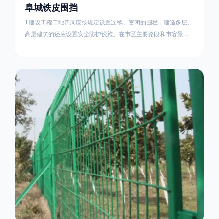
阜城铁皮围挡
1.建设工程工地四周应按规定设置连续、密闭的围栏；建造多层、
高层建筑的还应设置安全防护设施。在市区主要路段和市容景观
道路及机场、码头、车站广场设置的围栏其高度不得低于2.5m，
在其他路段设置的围栏，其高度不得低于1.8m。2.围档使用的材
料应保证围栏稳固、整洁、美观。市政工程项目工地，可按工程
进度分段设置围栏或按规定使用统一的连续性护栏设施。施工单
位不得在工地围栏外堆放建筑材料、垃圾和工程渣土。在