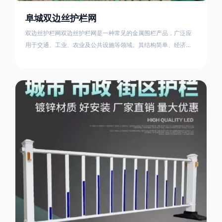
阜城双边丝护栏网
双边丝护栏网双边丝护栏网是一种常见的金属围栏产品，广泛应
用于交通、工业、农业及公共设施等领域。其结构简单、经济实
用且安装便捷，具有多样化的防护功能。以下从多个维度对其特
点、用途及技术规范进行综合解析：一、基本概述定义与结构双
边丝护栏网由低碳钢丝（Q235材质）通过焊接或编织形成网格结
构，网片两侧各有一根加固的纵向钢丝（双边丝），用于与立柱
连接固定。其表面通常采用镀锌、喷塑或浸塑处理，以增强耐腐
蚀性