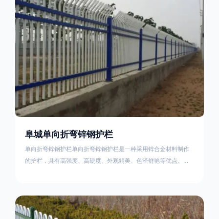
不合格；
阜城单向折弯锌钢护栏
单向折弯锌钢护栏单向折弯锌钢护栏是一种采用锌合金材料制作
的护栏，具有高强度、高硬度、外观精美、色泽鲜艳等优点。该
产品在技术上采用拼装式整体框架布局，从而方便于施工与安
装；产品的网片与立柱的衔接部分，采用的是半圆头方颈螺栓，
再加上防盗垫圈，这样能够避免护栏被人轻易拆卸；适合于大批
量生产，能够很好的与自然相融合。单向折弯锌钢护栏可以用于