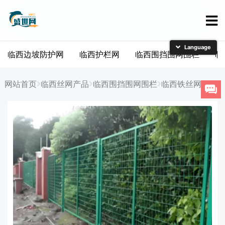
临西边坡防护网
临西护栏网
临西围挡围网围栏
临
简体中文
English
网站首页
临西丝网产品
临西围挡围网围栏
临西铁丝网护栏
日本語
한국어