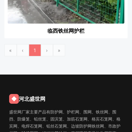
临西铁丝网护栏
«
‹
1
›
»
◆
河北盛世网
盛世网厂家主要产品有防护网、护栏网、围网、铁丝网、围
挡、防爆笼、铅丝笼、固滨笼、加筋石笼网、格宾石笼网、格
宾网、电焊石笼网、铅丝石笼网、边坡防护网铁丝网、市政护