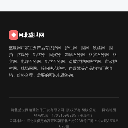
◆
河北盛世网
盛世网厂家主要产品有防护网、护栏网、围网、铁丝网、围
挡、防爆笼、铅丝笼、固滨笼、加筋石笼网、格宾石笼网、格
宾网、电焊石笼网、铅丝石笼网、边坡防护网铁丝网、市政护
栏网、球场围网、锌钢铁艺护栏、声屏障等产品均为厂家直
销，价格合理，需要的可以电话咨询。
河北盛世网销通软件开发有限公司 版权所有 翻版必究
网站地图
联系电话：17631598285（凌经理）
公司地址：河北省保定市高开区朝阳北大街2238号汇博上谷大观A座6层
620室