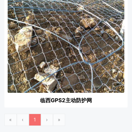
临西GPS2主动防护网
«
‹
1
›
»