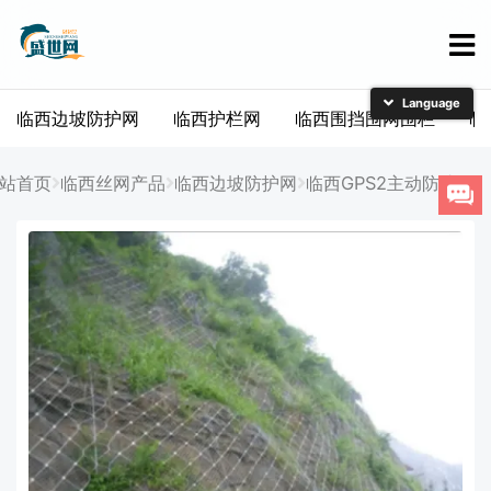
临西边坡防护网
临西护栏网
临西围挡围网围栏
临
简体中文
English
站首页
临西丝网产品
临西边坡防护网
临西GPS2主动防护网
日本語
한국어