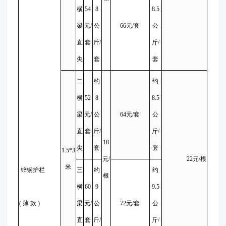
横
54
8
8.5
梁
元/
公
66元/套
公
直
套
斤/
斤/
尖
套
套
二
约
约
横
52
8
8.5
梁
元/
公
64元/套
公
直
套
斤/
斤/
18
尖
套
套
1.5*3
元/
22元/根
米
锌钢护栏
三
约
约
根
横
60
9
9.5
( 薄 款 )
梁
元/
公
72元/套
公
直
套
斤/
斤/