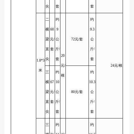
尖
套
套
二
约
约
横
60
9
9.3
梁
元/
公
72元/套
公
直
套
斤/
斤/
20
尖
套
套
1.8*3
元/
24元/根
米
三
约
约
根
横
67
10
10.3
梁
元/
公
80元/套
公
直
套
斤/
斤/
尖
套
套
三
约
约