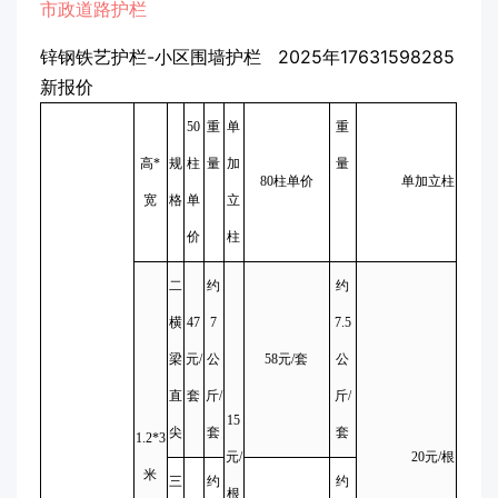
市政道路护栏
锌钢铁艺护栏-小区围墙护栏 2025年17631598285
新报价
50
重
单
重
高*
规
柱
量
加
量
80柱单价
单加立柱
宽
格
单
立
价
柱
二
约
约
横
47
7
7.5
梁
元/
公
58元/套
公
直
套
斤/
斤/
15
尖
套
套
1.2*3
元/
20元/根
米
三
约
约
根