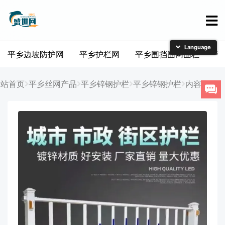
平乡边坡防护网
平乡护栏网
平乡围挡围网围栏
平
简体中文
English
网站首页
平乡丝网产品
平乡锌钢护栏
平乡锌钢护栏
内容详情
日本語
한국어