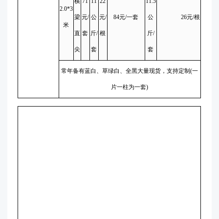
横
71
11
22
11.5
2.0*3
梁
元/
公
元/
84元/一套
公
26元/根
米
直
套
斤/
根
斤/
尖
套
套
常年备有蓝白、草绿白、全黑大量现货，支持定制(一
片一柱为一套)