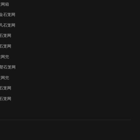
笼网箱
金石笼网
凡石笼网
石笼网
石笼网
丝网兜
覆塑石笼网
笼网兜
石笼网
石笼网