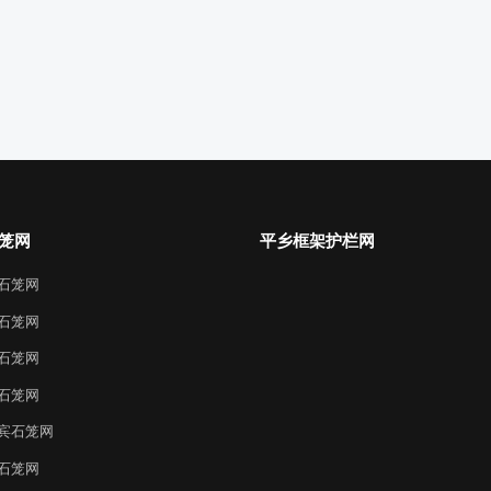
笼网
平乡框架护栏网
石笼网
石笼网
石笼网
石笼网
宾石笼网
石笼网