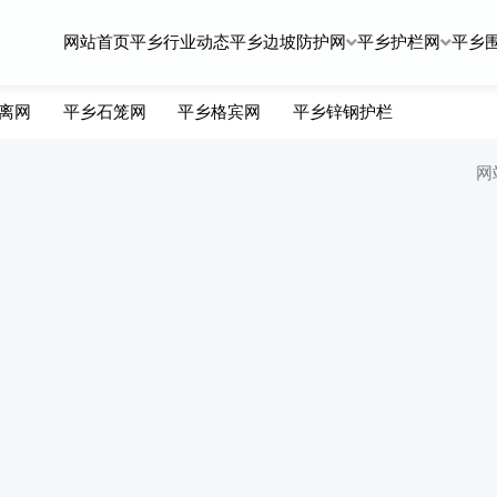
网站首页
平乡行业动态
平乡边坡防护网
平乡护栏网
平乡
离网
平乡石笼网
平乡格宾网
平乡锌钢护栏
网