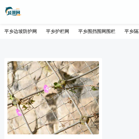
平乡边坡防护网
平乡护栏网
平乡围挡围网围栏
平乡隔