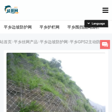
平乡边坡防护网
平乡护栏网
平乡围挡围网围栏
平
简体中文
English
站首页
平乡丝网产品
平乡边坡防护网
平乡GPS2主动防护网
日本語
한국어