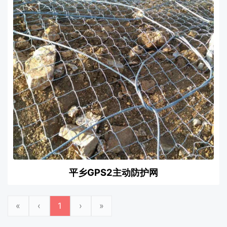
平乡GPS2主动防护网
«
‹
1
›
»