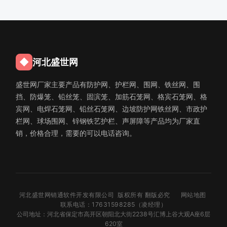
◆
河北盛世网
盛世网厂家主要产品有防护网、护栏网、围网、铁丝网、围
挡、防爆笼、铅丝笼、固滨笼、加筋石笼网、格宾石笼网、格
宾网、电焊石笼网、铅丝石笼网、边坡防护网铁丝网、市政护
栏网、球场围网、锌钢铁艺护栏、声屏障等产品均为厂家直
销，价格合理，需要的可以电话咨询。
河北盛世网销通软件开发有限公司 版权所有 翻版必究
网站地图
联系电话：17631598285（凌经理）
公司地址：河北省保定市高开区朝阳北大街2238号汇博上谷大观A座6层
620室