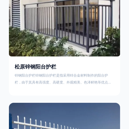
松原锌钢阳台护栏
锌钢阳台护栏锌钢阳台护栏是指采用锌合金材料制作的阳台护
栏，由于其具有高强度、高硬度、外观精美、色泽鲜艳等优点，
成为住宅小区使用的主流产品。颜色多样化，21世纪新型产品，
锌钢护栏栅栏锌钢百叶窗锌钢防盗窗锌钢防护栏锌钢配件组合锌
钢组装护栏组装防盗窗组装防护栏组装锌合金组装。传统的阳台
护栏使用铁条材料，需要借助电焊等工艺技术，而且质地较软、
容易生锈、色彩单一。锌钢阳台护栏的安装方法因情况而异，但
是一般采