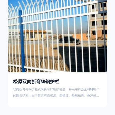
栏产品的伤害值。在安装前，土木建筑为砖砌或混凝土浇筑奠定
了的基础
松原双向折弯锌钢护栏
双向折弯锌钢护栏双向折弯锌钢护栏是一种采用锌合金材料制作
的阳台护栏，由于其具有高强度、高硬度、外观精美、色泽鲜艳
等优点，成为住宅小区使用的主流产品。双向折弯锌钢护栏的顶
部的弯枪头设计形成了一个防攀爬的效果，外形类似于铁丝金属
网围栏的顶部30°折弯的设计。双向折弯锌钢护栏的使用说明可