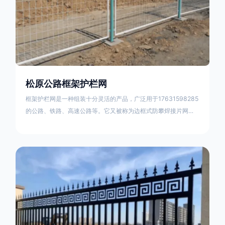
松原公路框架护栏网
框架护栏网是一种组装十分灵活的产品，广泛用于17631598285
的公路、铁路、高速公路等。它又被称为边框式防攀焊接片网，
框架隔离栅等。框架护栏网采用优质盘条作为原材料，经由特殊
工艺加工而成，具有防腐、抗锈、美观等特点 。框架护栏网的安
装方法包括以下步骤：测量放线，原地面处理(换填夯实),顺坡和
开挖基坑，立柱临时定位，安装防护栏网片，浇筑立柱混泥土基
础，护栏网整体紧固及调整 。框架护栏网的规格包括以下内容：
网片高度