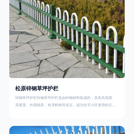
住宅小区、工厂院校、道路交通等场所。该产品具有高强度、高
硬度、外观
松原锌钢草坪护栏
锌钢草坪护栏锌钢草坪护栏是由锌钢材料制成的，具有高强度、
高硬度、外观精美、色泽鲜艳等优点，成为住宅小区使用的主流
产品。传统的阳台护栏使用铁条、铝合金材料。需要借助电焊等
工艺技术，而且质地较软、容易生锈、色彩单一。锌钢草坪护栏
的使用方法主要是应用在人员行走的边界处，这就需要锌钢草坪
护栏产品的表面设计较为圆滑，减少人员不小心碰触锌钢草坪护