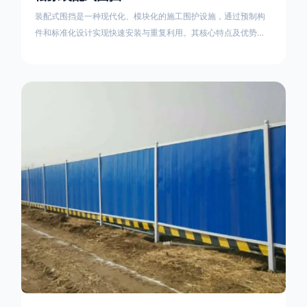
装配式围挡是一种现代化、模块化的施工围护设施，通过预制构
件和标准化设计实现快速安装与重复利用。其核心特点及优势如
下：一、定义与结构特点模块化设计由钢结构框架（如国标型钢
或矩形管立柱）与镀锌钢板、彩钢板等面板组合而成，通过斜拉
撑、横撑加强筋等部件增强整体稳定性立柱规格：通常为
100×100mm或120×120mm方管，壁厚2.5-3.0mm；面板采用
0.5-0.9mm镀锌板轧折成型连接方式：采用C型