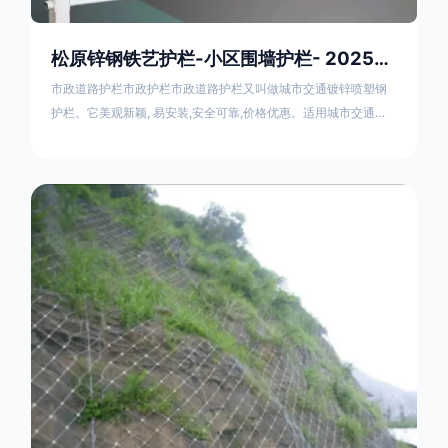
松原锌钢铁艺护栏-小区围墙护栏- 2025年17631598285新报价
市政道路护栏市政护栏市政道路护栏又叫做城市交通镀锌喷塑钢
护栏。它美观新颖, 易安装,安全可靠,价格优惠。适用城市交通要
道、高速公路中间绿化隔离带、桥梁、二级公路、乡镇公路及各
公路收费口等的隔离。主导产品：太阳能防眩光护栏，镀锌钢质
隔离栏，市政道路隔离护栏，人行道路护栏，机动与非机动隔离
护栏、道路中心隔离护栏、带广告牌道路隔离护栏、河道安全护
栏、草坪花坛护栏等市政道路隔离护栏规格齐全、品种多，可以
任