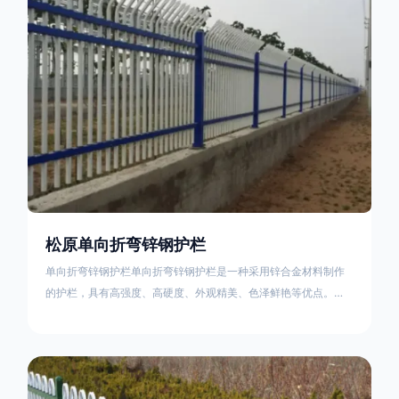
不合格；
松原单向折弯锌钢护栏
单向折弯锌钢护栏单向折弯锌钢护栏是一种采用锌合金材料制作
的护栏，具有高强度、高硬度、外观精美、色泽鲜艳等优点。该
产品在技术上采用拼装式整体框架布局，从而方便于施工与安
装；产品的网片与立柱的衔接部分，采用的是半圆头方颈螺栓，
再加上防盗垫圈，这样能够避免护栏被人轻易拆卸；适合于大批
量生产，能够很好的与自然相融合。单向折弯锌钢护栏可以用于