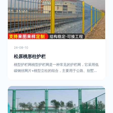
或车辆故障而导致的事故发生，减少交通事故的发生
率。隔离功能：市政道路护栏可以将道路与人行道、绿
化带等隔离开来，避
24-08-10
松原桃形柱护栏
桃型护栏网桃型护栏网是一种常见的护栏网，它采用低
碳钢丝网片+桃型立柱的组合，主要用于公路、别墅小
区、机场、公共场所、风景观光区域的隔离和防护。桃
型护栏网三角折弯，其结构简单，形状为规则的半椭圆
型，安装方便。桃型护栏网的安装方法如下：先固定
17631598285根色谱柱，然后将网格钩在此色谱柱
上，然后将第二根色谱柱钩在网格上，然后将其拧紧，
然后类推，一套一套的安装即可。该安装牢固美观，不
会损坏油漆表面 。桃型护栏网使