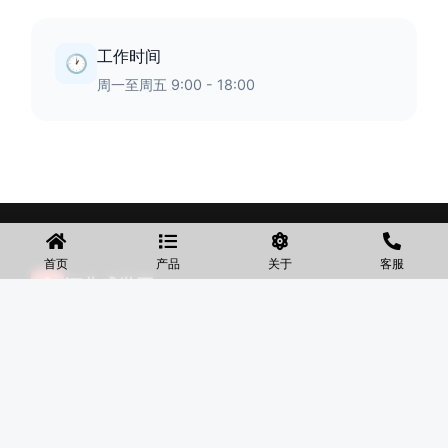
工作时间
🕐
周一至周五 9:00 - 18:00
首页
产品
关于
客服
◆
河北盛世网
盛世网厂家主要产品有防护网、护栏网、围网、铁丝网、围
挡、防爆笼、铅丝笼、固滨笼、加筋石笼网、格宾石笼网、格
宾网、电焊石笼网、铅丝石笼网、边坡防护网铁丝网、市政护
栏网、球场围网、锌钢铁艺护栏、声屏障等产品均为厂家直
销，价格合理，需要的可以电话咨询。