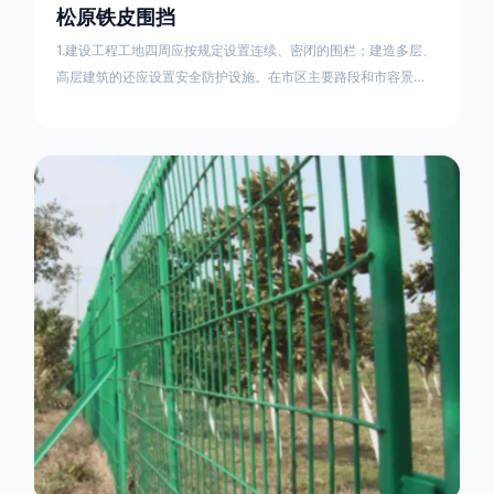
松原铁皮围挡
1.建设工程工地四周应按规定设置连续、密闭的围栏；建造多层、
高层建筑的还应设置安全防护设施。在市区主要路段和市容景观
道路及机场、码头、车站广场设置的围栏其高度不得低于2.5m，
在其他路段设置的围栏，其高度不得低于1.8m。2.围档使用的材
料应保证围栏稳固、整洁、美观。市政工程项目工地，可按工程
进度分段设置围栏或按规定使用统一的连续性护栏设施。施工单
位不得在工地围栏外堆放建筑材料、垃圾和工程渣土。在