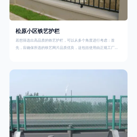
松原小区铁艺护栏
若想筛选出高品质的铁艺护栏，可以从多个角度进行考虑：首
先，应确保所选的铁艺网片品质优良，这包括使用由正规工厂生
产的盘条制成的铁丝；其次是铁艺的焊接或制作工艺，这需要看
技术员和良好的制造机器之间的熟练程度。其次，选择耐用的锻
造铁艺产品，这类铁艺护栏比普通钢管护栏要坚固许多，且外观
更加美观、有层次。此外，还应注重立柱与框架的选择，例如角
钢或圆钢的选用应根据不同部位的需求来定，以确保整体结构的
稳固性。17631598285