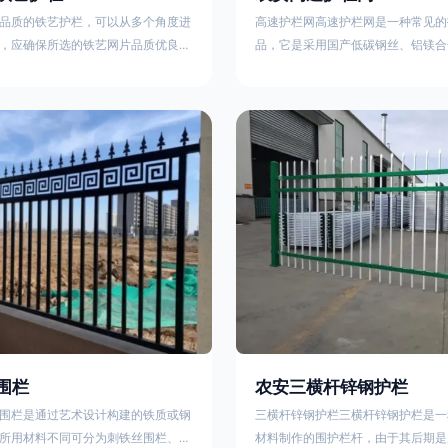
品质的铁艺护栏，可以从多个角度进
高速护栏网高速护栏网是一种常见的
，应确保所选的铁艺网片品质优良，
品，它是采用国产低碳钢丝、铝镁合
正规工厂生产的盘条制成的铁丝；其
而成，具有组装方便，稳定耐用的特
接或制作工艺，这需要看技术员和良
护栏网分两种类，一种是高速公路中
之间的熟练程度。其次，选择耐用的
其作用是防止对面车辆灯光的照射，
，这类铁艺护栏比普通钢管护栏要坚
的安全性。另一种是高速公路两侧的
观更加美观、有层次。此外，还应注
用是防止车辆失控冲出路面，保护行
的选择，例如角钢或圆钢的选用应根
的安全 。双边丝高速护栏网又称‘双
需求来定，以确保整体结构的稳固
采用冷拔低碳钢丝焊接成网筒状卷边
8285
围栏
农安三横杆锌钢护栏
围栏是通过艺术设计构建的铁质或钢
三横杆锌钢护栏三横杆锌钢护栏是一
所用材料不同可分为刺铁丝围栏、电
材料制作的围护栏杆，由于其后期是