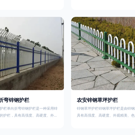
栏、生物围栏、铁丝网围栏、沟围
理表面层，使具有高强度、高硬度、
、石块墙围栏、柳芭围栏、PVC围
泽鲜艳等优点，成为住宅小区、工厂
等。铁艺围栏是通过艺术设计构建的
通等使用的主流产品。星工(XINGGO
栏。根据所用材料不同可分为刺铁丝
业生产锌钢护栏的公司，其三横杆锌
、木桩围栏、生物围栏、铁丝网围
下：1线条流畅，色彩鲜明，稳重大
土墙围栏、石块墙围栏、柳芭围栏、
用，经济实惠；3样式结构设计多样
水泥围栏等。如果您需要使用铁艺围
同场所的需求 。三横杆锌钢护栏的
折弯锌钢护栏
农安锌钢草坪护栏
护栏单向折弯锌钢护栏是一种采用锌
锌钢草坪护栏锌钢草坪护栏是由锌钢
的护栏，具有高强度、高硬度、外观
具有高强度、高硬度、外观精美、色
艳等优点。该产品在技术上采用拼装
点，成为住宅小区使用的主流产品。
局，从而方便于施工与安装；产品的
栏使用铁条、铝合金材料。需要借助