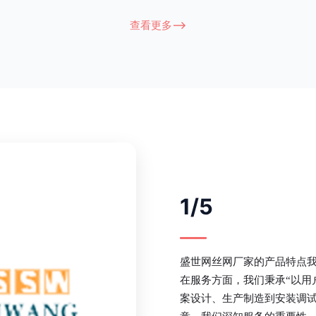
衔接部分，采用的是半圆头方颈螺
术，而且质地较软、容易生锈、色彩
盗垫圈，这样能够避免护栏被人轻易
坪护栏的使用方法主要是应用在人员
查看更多-->
大批量生产，能够很好的与自然相融
处，这就需要锌钢草坪护栏产品的表
锌钢护栏可以用于住宅小区、工厂院
滑，减少人员不小心碰触锌钢草坪护
等场所。该产品具有高强度、高硬
值。在安装前，土木建筑为砖砌或混
了的基础
1/5
盛世网丝网厂家的产品特点
在服务方面，我们秉承“以用
案设计、生产制造到安装调