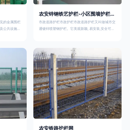
农安锌钢铁艺护栏-小区围墙护栏- 2025年17631598285新报价
见的金属围栏
市政道路护栏市政护栏市政道路护栏又叫做城市交
及公共设施等
通镀锌喷塑钢护栏。它美观新颖, 易安装,安全可靠,
便捷，具有多
价格优惠。适用城市交通要道、高速公路中间绿化
其特点、用途
隔离带、桥梁、二级公路、乡镇公路及各公路收费
概述定义与结
口等的隔离。主导产品：太阳能防眩光护栏，镀锌
材质）通过焊
钢质隔离栏，市政道路隔离护栏，人行道路护栏，
有一根加固的
机动与非机动隔离护栏、道路中心隔离护栏、带广
接固定。其表
告牌道路隔离护栏、河道安全护栏、草坪花坛护栏
以增强耐腐蚀
等市政道路隔离护栏规格齐全、品种多，可以任
农安铁路护栏网