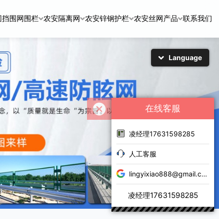
围挡围网围栏
农安隔离网
农安锌钢护栏
农安丝网产品
联系我们
Language
简体中文
English
日本語
한국어
在线客服
凌经理17631598285
人工客服
lingyixiao888@gmail.com
凌经理17631598285