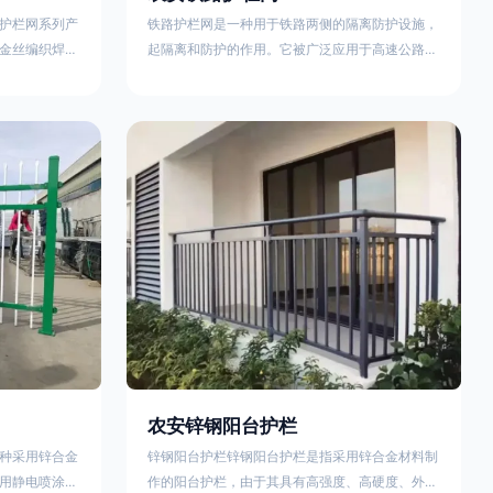
护栏网系列产
铁路护栏网是一种用于铁路两侧的隔离防护设施，
金丝编织焊接
起隔离和防护的作用。它被广泛应用于高速公路、
点。高速公路
铁路、垃圾填埋场试验场地，具有优良的隔离性
间的防眩网，
能，耐用、美观、视野开阔。铁路护栏网的内在质
增加公路行驶
量在于原材料及加工过程，它的外观质量取决于施
防护网，其作
工过程，施工中要重视施工准备和打桩机的组合，
车人员和车辆
不断总结经验，加强施工管理，是安装质量得以保
边丝隔离栅’，
证。铁路护栏网是一种用于铁路两侧的隔离防护设
与网面一体，
施，它的主要作用是防止车辆和人员越过护栏造成
危险事
农安锌钢阳台护栏
种采用锌合金
锌钢阳台护栏锌钢阳台护栏是指采用锌合金材料制
用静电喷涂处
作的阳台护栏，由于其具有高强度、高硬度、外观