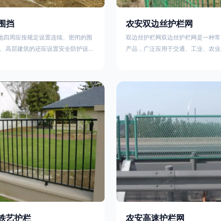
围挡
农安双边丝护栏网
工地四周应按规定设置连续、密闭的围
双边丝护栏网双边丝护栏网是一种常
、高层建筑的还应设置安全防护设
产品，广泛应用于交通、工业、农业
要路段和市容景观道路及机场、码
领域。其结构简单、经济实用且安装
设置的围栏其高度不得低于2.5m，
样化的防护功能。以下从多个维度对
置的围栏，其高度不得低于1.8m。2.
及技术规范进行综合解析：一、基本
料应保证围栏稳固、整洁、美观。市
构双边丝护栏网由低碳钢丝（Q235
地，可按工程进度分段设置围栏或按
接或编织形成网格结构，网片两侧各
的连续性护栏设施。施工单位不得在
纵向钢丝（双边丝），用于与立柱连
放建筑材料、垃圾和工程渣土。在
面通常采用镀锌、喷塑或浸塑处理，
性
铁艺护栏
农安高速护栏网