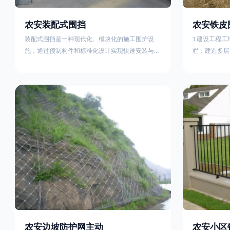
农安装配式围挡
农安铁皮
装配式围挡是一种现代化、模块化的施工围护设
1.建设工程
施，通过预制构件和标准化设计实现快速安装与重
栏；建造多层
复利用。其核心特点及优势如下：一、定义与结构
施。在市区主
特点模块化设计由钢结构框架（如国标型钢或矩形
头、车站广场
管立柱）与镀锌钢板、彩钢板等面板组合而成，通
在其他路段设
过斜拉撑、横撑加强筋等部件增强整体稳定性立柱
围档使用的材
规格：通常为100×100mm或120×120mm方管，壁
政工程项目工
厚2.5-3.0mm；面板采用0.5-0.9mm镀锌板轧折成
规定使用统一
型连接方式：采用C型
工地围栏外堆
农安边坡防护网主动
农安小区