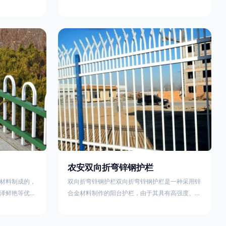
外观精美、色
精美、色泽鲜艳等优点，成为住宅小区使用的主流
院校、道路交
产品。颜色多样化，21世纪新型产品，锌钢护栏栅
NG)是一家专
栏锌钢百叶窗锌钢防盗窗锌钢防护栏锌钢配件组合
钢护栏特点如
锌钢组装护栏组装防盗窗组装防护栏组装锌合金组
气；2坚固耐
装。传统的阳台护栏使用铁条材料，需要借助电焊
化满足各种不
等工艺技术，而且质地较软、容易生锈、色彩单
使用方法
一。锌钢阳台护栏的安装方法因情况而异，但是一
般采
农安双向折弯锌钢护栏
材料制成的，
双向折弯锌钢护栏双向折弯锌钢护栏是一种采用锌
泽鲜艳等优
合金材料制作的阳台护栏，由于其具有高强度、高
传统的阳台护
硬度、外观精美、色泽鲜艳等优点，成为住宅小区
电焊等工艺技
使用的主流产品。双向折弯锌钢护栏的顶部的弯枪