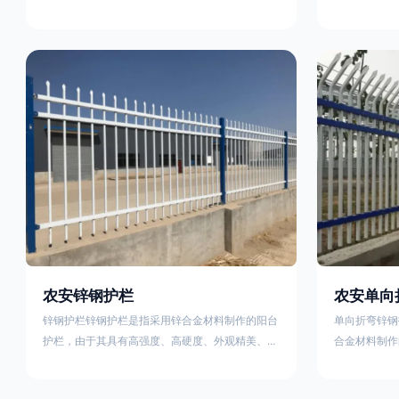
称为边框式防攀焊接片网，框架隔离栅等。框架护
围栏、木桩围
栏网采用优质盘条作为原材料，经由特殊工艺加工
栏、土墙围栏
而成，具有防腐、抗锈、美观等特点 。框架护栏
栏、水泥围栏
网的安装方法包括以下步骤：测量放线，原地面处
铁质或钢制围
理(换填夯实),顺坡和开挖基坑，立柱临时定位，安
围栏、电围栏
装防护栏网片，浇筑立柱混泥土基础，护栏网整体
栏、沟围栏、
紧固及调整 。框架护栏网的规格包括以下内容：
PVC围栏、
网片高度
栏，建议
农安锌钢护栏
农安单向
锌钢护栏锌钢护栏是指采用锌合金材料制作的阳台
单向折弯锌钢
护栏，由于其具有高强度、高硬度、外观精美、色
合金材料制作
泽鲜艳等优点，成为住宅小区使用的主流产品。传
精美、色泽鲜
统的阳台护栏使用铁条、铝合金材料。锌钢护栏的
式整体框架布