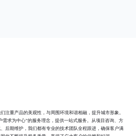
单一。锌钢草
头设计形成了一个防攀爬的效果，外形类似于铁丝
行走的边界
金属网围栏的顶部30°折弯的设计。双向折弯锌钢
面设计较为圆
护栏的使用说明可能因厂家和型号而异，建议您查
栏产品的伤害
看您所购买的护栏的产品说明书或者咨询厂家客服
凝土浇筑奠定
以获取更准确的信息。
我们注重产品的美观性，与周围环境和谐相融，提升城市形象。
户需求为中心”的服务理念，提供一站式服务。从项目咨询、方
试、后期维护，我们都有专业的技术团队全程跟进，确保客户满