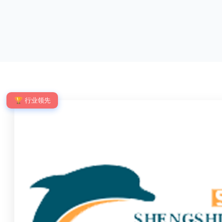
优点：强度高，不易变形；耐腐蚀性好，不易生
网片与立柱的
锈；外观美观，颜色丰富；安装方便，不需要焊
栓，再加上防
接。锌钢护栏的缺点：价格相对较高；重量较大。
拆卸；适合于
锌钢护栏的使用注意事项如下：在材料选择上应选
合。单向折弯
购强度达到标准的锌钢材料，避免使用柔软的质量
校、道路交通
不合格；
度、外观
🏆 行业领先