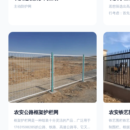
主动防护网
若想筛选出高
行考虑：首先
这包括使用由
次是铁艺的焊
好的制造机器
锻造铁艺产品
固许多，且外
重立柱与框架
据不同部位的
性。1763159
农安公路框架护栏网
农安铁艺
框架护栏网是一种组装十分灵活的产品，广泛用于
铁艺围栏铁艺
17631598285的公路、铁路、高速公路等。它又被
制围栏。根据