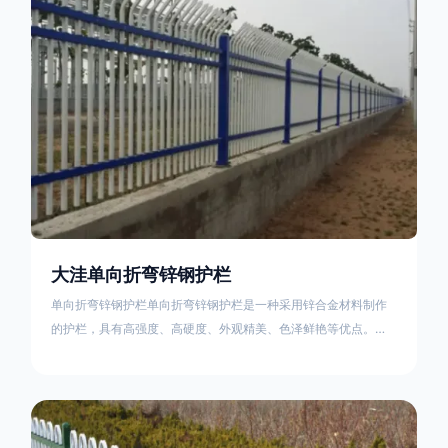
不合格；
大洼单向折弯锌钢护栏
单向折弯锌钢护栏单向折弯锌钢护栏是一种采用锌合金材料制作
的护栏，具有高强度、高硬度、外观精美、色泽鲜艳等优点。该
产品在技术上采用拼装式整体框架布局，从而方便于施工与安
装；产品的网片与立柱的衔接部分，采用的是半圆头方颈螺栓，
再加上防盗垫圈，这样能够避免护栏被人轻易拆卸；适合于大批
量生产，能够很好的与自然相融合。单向折弯锌钢护栏可以用于