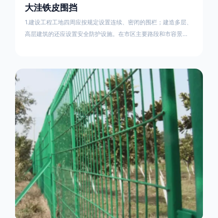
大洼铁皮围挡
1.建设工程工地四周应按规定设置连续、密闭的围栏；建造多层、
高层建筑的还应设置安全防护设施。在市区主要路段和市容景观
道路及机场、码头、车站广场设置的围栏其高度不得低于2.5m，
在其他路段设置的围栏，其高度不得低于1.8m。2.围档使用的材
料应保证围栏稳固、整洁、美观。市政工程项目工地，可按工程
进度分段设置围栏或按规定使用统一的连续性护栏设施。施工单
位不得在工地围栏外堆放建筑材料、垃圾和工程渣土。在