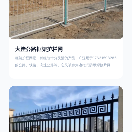
大洼公路框架护栏网
框架护栏网是一种组装十分灵活的产品，广泛用于17631598285
的公路、铁路、高速公路等。它又被称为边框式防攀焊接片网，
框架隔离栅等。框架护栏网采用优质盘条作为原材料，经由特殊
工艺加工而成，具有防腐、抗锈、美观等特点 。框架护栏网的安
装方法包括以下步骤：测量放线，原地面处理(换填夯实),顺坡和
开挖基坑，立柱临时定位，安装防护栏网片，浇筑立柱混泥土基
础，护栏网整体紧固及调整 。框架护栏网的规格包括以下内容：
网片高度