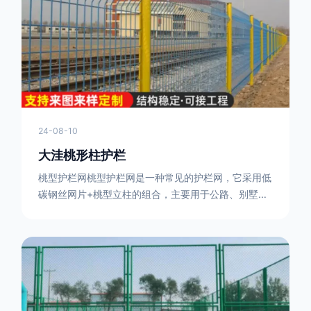
或车辆故障而导致的事故发生，减少交通事故的发生
率。隔离功能：市政道路护栏可以将道路与人行道、绿
化带等隔离开来，避
24-08-10
大洼桃形柱护栏
桃型护栏网桃型护栏网是一种常见的护栏网，它采用低
碳钢丝网片+桃型立柱的组合，主要用于公路、别墅小
区、机场、公共场所、风景观光区域的隔离和防护。桃
型护栏网三角折弯，其结构简单，形状为规则的半椭圆
型，安装方便。桃型护栏网的安装方法如下：先固定
17631598285根色谱柱，然后将网格钩在此色谱柱
上，然后将第二根色谱柱钩在网格上，然后将其拧紧，
然后类推，一套一套的安装即可。该安装牢固美观，不
会损坏油漆表面 。桃型护栏网使