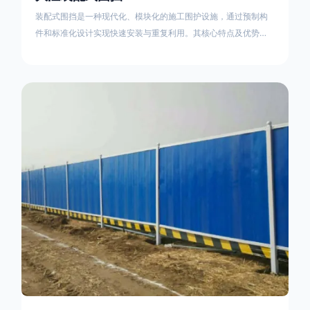
装配式围挡是一种现代化、模块化的施工围护设施，通过预制构
件和标准化设计实现快速安装与重复利用。其核心特点及优势如
下：一、定义与结构特点模块化设计由钢结构框架（如国标型钢
或矩形管立柱）与镀锌钢板、彩钢板等面板组合而成，通过斜拉
撑、横撑加强筋等部件增强整体稳定性立柱规格：通常为
100×100mm或120×120mm方管，壁厚2.5-3.0mm；面板采用
0.5-0.9mm镀锌板轧折成型连接方式：采用C型