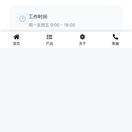
工作时间
🕐
周一至周五 9:00 - 18:00
首页
产品
关于
客服
◆
河北盛世网
盛世网厂家主要产品有防护网、护栏网、围网、铁丝网、围
挡、防爆笼、铅丝笼、固滨笼、加筋石笼网、格宾石笼网、格
宾网、电焊石笼网、铅丝石笼网、边坡防护网铁丝网、市政护
栏网、球场围网、锌钢铁艺护栏、声屏障等产品均为厂家直
销，价格合理，需要的可以电话咨询。