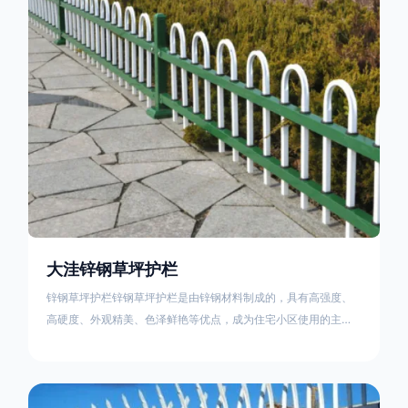
住宅小区、工厂院校、道路交通等场所。该产品具有高强度、高
硬度、外观
大洼锌钢草坪护栏
锌钢草坪护栏锌钢草坪护栏是由锌钢材料制成的，具有高强度、
高硬度、外观精美、色泽鲜艳等优点，成为住宅小区使用的主流
产品。传统的阳台护栏使用铁条、铝合金材料。需要借助电焊等
工艺技术，而且质地较软、容易生锈、色彩单一。锌钢草坪护栏
的使用方法主要是应用在人员行走的边界处，这就需要锌钢草坪
护栏产品的表面设计较为圆滑，减少人员不小心碰触锌钢草坪护