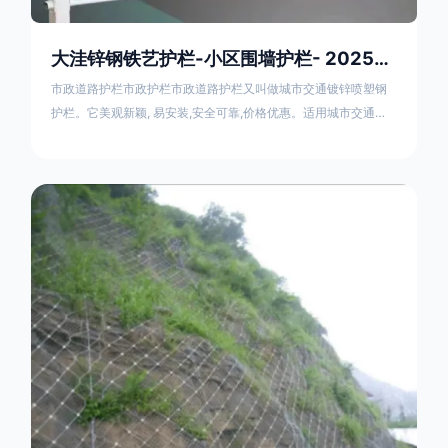
大洼锌钢铁艺护栏-小区围墙护栏- 2025年17631598285新报价
市政道路护栏市政护栏市政道路护栏又叫做城市交通镀锌喷塑钢
护栏。它美观新颖, 易安装,安全可靠,价格优惠。适用城市交通要
道、高速公路中间绿化隔离带、桥梁、二级公路、乡镇公路及各
公路收费口等的隔离。主导产品：太阳能防眩光护栏，镀锌钢质
隔离栏，市政道路隔离护栏，人行道路护栏，机动与非机动隔离
护栏、道路中心隔离护栏、带广告牌道路隔离护栏、河道安全护
栏、草坪花坛护栏等市政道路隔离护栏规格齐全、品种多，可以
任