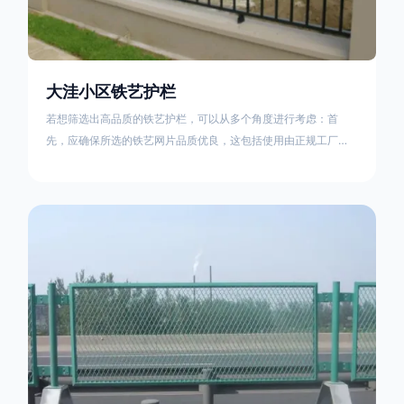
大洼小区铁艺护栏
若想筛选出高品质的铁艺护栏，可以从多个角度进行考虑：首
先，应确保所选的铁艺网片品质优良，这包括使用由正规工厂生
产的盘条制成的铁丝；其次是铁艺的焊接或制作工艺，这需要看
技术员和良好的制造机器之间的熟练程度。其次，选择耐用的锻
造铁艺产品，这类铁艺护栏比普通钢管护栏要坚固许多，且外观
更加美观、有层次。此外，还应注重立柱与框架的选择，例如角
钢或圆钢的选用应根据不同部位的需求来定，以确保整体结构的
稳固性。17631598285