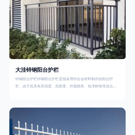
大洼锌钢阳台护栏
锌钢阳台护栏锌钢阳台护栏是指采用锌合金材料制作的阳台护
栏，由于其具有高强度、高硬度、外观精美、色泽鲜艳等优点，
成为住宅小区使用的主流产品。颜色多样化，21世纪新型产品，
锌钢护栏栅栏锌钢百叶窗锌钢防盗窗锌钢防护栏锌钢配件组合锌
钢组装护栏组装防盗窗组装防护栏组装锌合金组装。传统的阳台
护栏使用铁条材料，需要借助电焊等工艺技术，而且质地较软、
容易生锈、色彩单一。锌钢阳台护栏的安装方法因情况而异，但
是一般采