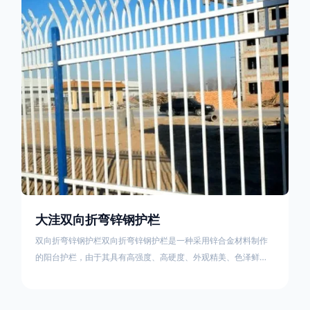
栏产品的伤害值。在安装前，土木建筑为砖砌或混凝土浇筑奠定
了的基础
大洼双向折弯锌钢护栏
双向折弯锌钢护栏双向折弯锌钢护栏是一种采用锌合金材料制作
的阳台护栏，由于其具有高强度、高硬度、外观精美、色泽鲜艳
等优点，成为住宅小区使用的主流产品。双向折弯锌钢护栏的顶
部的弯枪头设计形成了一个防攀爬的效果，外形类似于铁丝金属
网围栏的顶部30°折弯的设计。双向折弯锌钢护栏的使用说明可