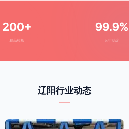
200+
99.9%
精品模板
运行稳定
辽阳行业动态