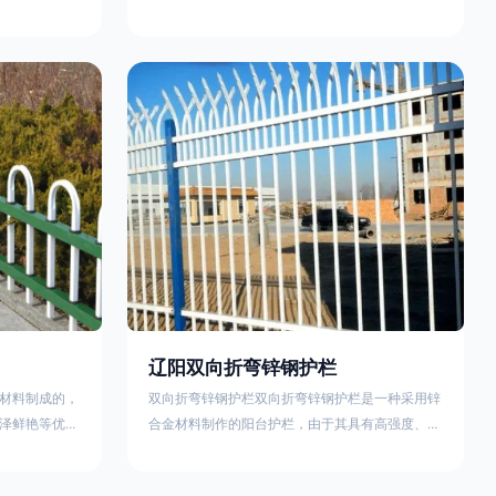
外观精美、色
精美、色泽鲜艳等优点，成为住宅小区使用的主流
院校、道路交
产品。颜色多样化，21世纪新型产品，锌钢护栏栅
NG)是一家专
栏锌钢百叶窗锌钢防盗窗锌钢防护栏锌钢配件组合
钢护栏特点如
锌钢组装护栏组装防盗窗组装防护栏组装锌合金组
气；2坚固耐
装。传统的阳台护栏使用铁条材料，需要借助电焊
化满足各种不
等工艺技术，而且质地较软、容易生锈、色彩单
使用方法
一。锌钢阳台护栏的安装方法因情况而异，但是一
般采
辽阳双向折弯锌钢护栏
材料制成的，
双向折弯锌钢护栏双向折弯锌钢护栏是一种采用锌
泽鲜艳等优
合金材料制作的阳台护栏，由于其具有高强度、高
传统的阳台护
硬度、外观精美、色泽鲜艳等优点，成为住宅小区
电焊等工艺技
使用的主流产品。双向折弯锌钢护栏的顶部的弯枪