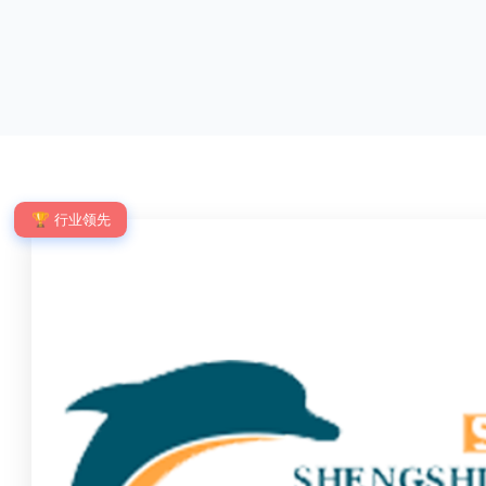
优点：强度高，不易变形；耐腐蚀性好，不易生
网片与立柱的
锈；外观美观，颜色丰富；安装方便，不需要焊
栓，再加上防
接。锌钢护栏的缺点：价格相对较高；重量较大。
拆卸；适合于
锌钢护栏的使用注意事项如下：在材料选择上应选
合。单向折弯
购强度达到标准的锌钢材料，避免使用柔软的质量
校、道路交通
不合格；
度、外观
🏆 行业领先