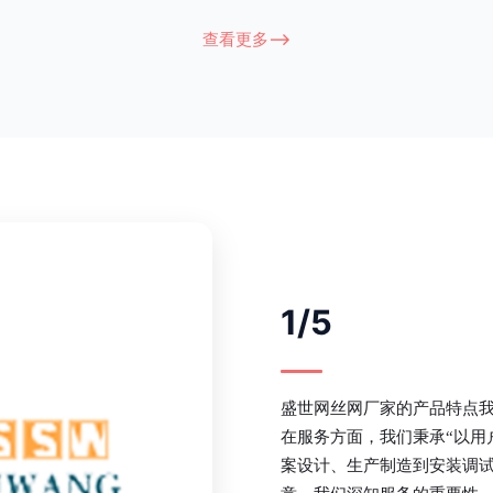
衔接部分，采用的是半圆头方颈螺
术，而且质地较软、容易生锈、色彩
盗垫圈，这样能够避免护栏被人轻易
坪护栏的使用方法主要是应用在人员
查看更多-->
大批量生产，能够很好的与自然相融
处，这就需要锌钢草坪护栏产品的表
锌钢护栏可以用于住宅小区、工厂院
滑，减少人员不小心碰触锌钢草坪护
等场所。该产品具有高强度、高硬
值。在安装前，土木建筑为砖砌或混
了的基础
1/5
盛世网丝网厂家的产品特点
在服务方面，我们秉承“以用
案设计、生产制造到安装调