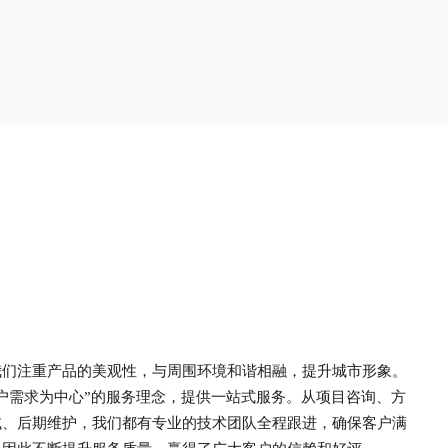
单一。锌钢草
头设计形成了一个防攀爬的效果，外形类似于铁丝
行走的边界
金属网围栏的顶部30°折弯的设计。双向折弯锌钢
面设计较为圆
护栏的使用说明可能因厂家和型号而异，建议您查
栏产品的伤害
看您所购买的护栏的产品说明书或者咨询厂家客服
凝土浇筑奠定
以获取更准确的信息。
我们注重产品的美观性，与周围环境和谐相融，提升城市形象。
户需求为中心”的服务理念，提供一站式服务。从项目咨询、方
试、后期维护，我们都有专业的技术团队全程跟进，确保客户满