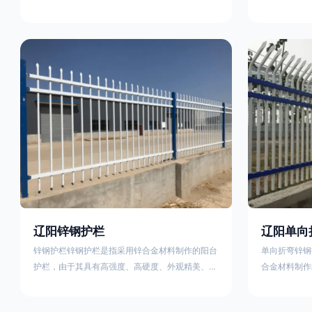
称为边框式防攀焊接片网，框架隔离栅等。框架护
围栏、木桩围
栏网采用优质盘条作为原材料，经由特殊工艺加工
栏、土墙围栏
而成，具有防腐、抗锈、美观等特点 。框架护栏
栏、水泥围栏
网的安装方法包括以下步骤：测量放线，原地面处
铁质或钢制围
理(换填夯实),顺坡和开挖基坑，立柱临时定位，安
围栏、电围栏
装防护栏网片，浇筑立柱混泥土基础，护栏网整体
栏、沟围栏、
紧固及调整 。框架护栏网的规格包括以下内容：
PVC围栏、
网片高度
栏，建议
辽阳锌钢护栏
辽阳单向
锌钢护栏锌钢护栏是指采用锌合金材料制作的阳台
单向折弯锌钢
护栏，由于其具有高强度、高硬度、外观精美、色
合金材料制作
泽鲜艳等优点，成为住宅小区使用的主流产品。传
精美、色泽鲜
统的阳台护栏使用铁条、铝合金材料。锌钢护栏的
式整体框架布