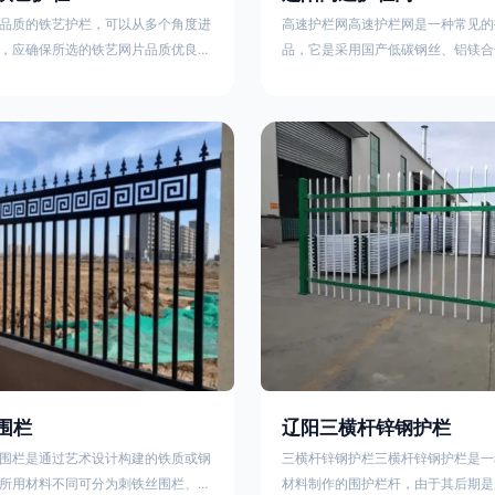
品质的铁艺护栏，可以从多个角度进
高速护栏网高速护栏网是一种常见的
，应确保所选的铁艺网片品质优良，
品，它是采用国产低碳钢丝、铝镁合
正规工厂生产的盘条制成的铁丝；其
而成，具有组装方便，稳定耐用的特
接或制作工艺，这需要看技术员和良
护栏网分两种类，一种是高速公路中
之间的熟练程度。其次，选择耐用的
其作用是防止对面车辆灯光的照射，
，这类铁艺护栏比普通钢管护栏要坚
的安全性。另一种是高速公路两侧的
观更加美观、有层次。此外，还应注
用是防止车辆失控冲出路面，保护行
的选择，例如角钢或圆钢的选用应根
的安全 。双边丝高速护栏网又称‘双
需求来定，以确保整体结构的稳固
采用冷拔低碳钢丝焊接成网筒状卷边
8285
围栏
辽阳三横杆锌钢护栏
围栏是通过艺术设计构建的铁质或钢
三横杆锌钢护栏三横杆锌钢护栏是一
所用材料不同可分为刺铁丝围栏、电
材料制作的围护栏杆，由于其后期是