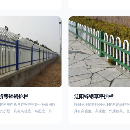
栏、生物围栏、铁丝网围栏、沟围
理表面层，使具有高强度、高硬度、
、石块墙围栏、柳芭围栏、PVC围
泽鲜艳等优点，成为住宅小区、工厂
等。铁艺围栏是通过艺术设计构建的
通等使用的主流产品。星工(XINGGO
栏。根据所用材料不同可分为刺铁丝
业生产锌钢护栏的公司，其三横杆锌
、木桩围栏、生物围栏、铁丝网围
下：1线条流畅，色彩鲜明，稳重大
土墙围栏、石块墙围栏、柳芭围栏、
用，经济实惠；3样式结构设计多样
水泥围栏等。如果您需要使用铁艺围
同场所的需求 。三横杆锌钢护栏的
折弯锌钢护栏
辽阳锌钢草坪护栏
护栏单向折弯锌钢护栏是一种采用锌
锌钢草坪护栏锌钢草坪护栏是由锌钢
的护栏，具有高强度、高硬度、外观
具有高强度、高硬度、外观精美、色
艳等优点。该产品在技术上采用拼装
点，成为住宅小区使用的主流产品。
局，从而方便于施工与安装；产品的
栏使用铁条、铝合金材料。需要借助