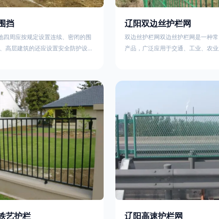
围挡
辽阳双边丝护栏网
工地四周应按规定设置连续、密闭的围
双边丝护栏网双边丝护栏网是一种常
、高层建筑的还应设置安全防护设
产品，广泛应用于交通、工业、农业
要路段和市容景观道路及机场、码
领域。其结构简单、经济实用且安装
设置的围栏其高度不得低于2.5m，
样化的防护功能。以下从多个维度对
置的围栏，其高度不得低于1.8m。2.
及技术规范进行综合解析：一、基本
料应保证围栏稳固、整洁、美观。市
构双边丝护栏网由低碳钢丝（Q235
地，可按工程进度分段设置围栏或按
接或编织形成网格结构，网片两侧各
的连续性护栏设施。施工单位不得在
纵向钢丝（双边丝），用于与立柱连
放建筑材料、垃圾和工程渣土。在
面通常采用镀锌、喷塑或浸塑处理，
性
铁艺护栏
辽阳高速护栏网