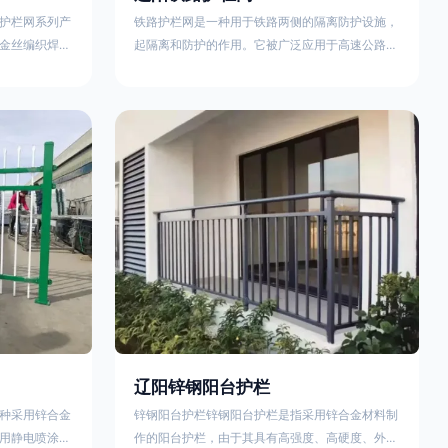
护栏网系列产
铁路护栏网是一种用于铁路两侧的隔离防护设施，
金丝编织焊接
起隔离和防护的作用。它被广泛应用于高速公路、
点。高速公路
铁路、垃圾填埋场试验场地，具有优良的隔离性
间的防眩网，
能，耐用、美观、视野开阔。铁路护栏网的内在质
增加公路行驶
量在于原材料及加工过程，它的外观质量取决于施
防护网，其作
工过程，施工中要重视施工准备和打桩机的组合，
车人员和车辆
不断总结经验，加强施工管理，是安装质量得以保
边丝隔离栅’，
证。铁路护栏网是一种用于铁路两侧的隔离防护设
与网面一体，
施，它的主要作用是防止车辆和人员越过护栏造成
危险事
辽阳锌钢阳台护栏
种采用锌合金
锌钢阳台护栏锌钢阳台护栏是指采用锌合金材料制
用静电喷涂处
作的阳台护栏，由于其具有高强度、高硬度、外观