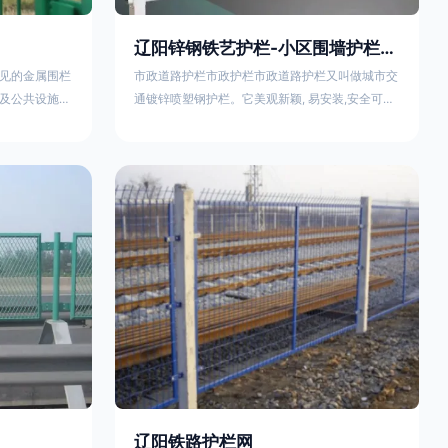
辽阳锌钢铁艺护栏-小区围墙护栏- 2025年17631598285新报价
见的金属围栏
市政道路护栏市政护栏市政道路护栏又叫做城市交
及公共设施等
通镀锌喷塑钢护栏。它美观新颖, 易安装,安全可靠,
便捷，具有多
价格优惠。适用城市交通要道、高速公路中间绿化
其特点、用途
隔离带、桥梁、二级公路、乡镇公路及各公路收费
概述定义与结
口等的隔离。主导产品：太阳能防眩光护栏，镀锌
材质）通过焊
钢质隔离栏，市政道路隔离护栏，人行道路护栏，
有一根加固的
机动与非机动隔离护栏、道路中心隔离护栏、带广
接固定。其表
告牌道路隔离护栏、河道安全护栏、草坪花坛护栏
以增强耐腐蚀
等市政道路隔离护栏规格齐全、品种多，可以任
辽阳铁路护栏网