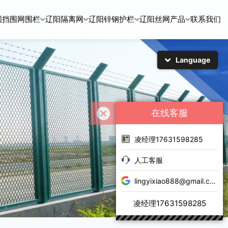
围挡围网围栏
辽阳隔离网
辽阳锌钢护栏
辽阳丝网产品
联系我们
Language
简体中文
English
日本語
한국어
在线客服
凌经理17631598285
人工客服
lingyixiao888@gmail.com
凌经理17631598285