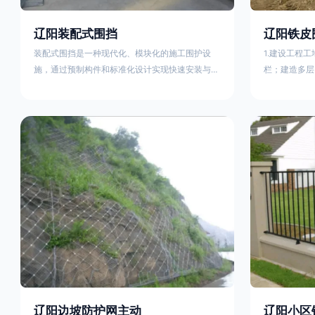
辽阳装配式围挡
辽阳铁皮
装配式围挡是一种现代化、模块化的施工围护设
1.建设工程
施，通过预制构件和标准化设计实现快速安装与重
栏；建造多层
复利用。其核心特点及优势如下：一、定义与结构
施。在市区主
特点模块化设计由钢结构框架（如国标型钢或矩形
头、车站广场
管立柱）与镀锌钢板、彩钢板等面板组合而成，通
在其他路段设
过斜拉撑、横撑加强筋等部件增强整体稳定性立柱
围档使用的材
规格：通常为100×100mm或120×120mm方管，壁
政工程项目工
厚2.5-3.0mm；面板采用0.5-0.9mm镀锌板轧折成
规定使用统一
型连接方式：采用C型
工地围栏外堆
辽阳边坡防护网主动
辽阳小区