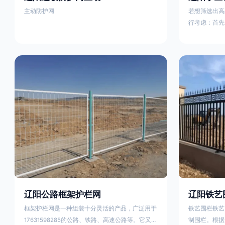
主动防护网
若想筛选出高
行考虑：首先
这包括使用由
次是铁艺的焊
好的制造机器
锻造铁艺产品
固许多，且外
重立柱与框架
据不同部位的
性。1763159
辽阳公路框架护栏网
辽阳铁艺
框架护栏网是一种组装十分灵活的产品，广泛用于
铁艺围栏铁艺
17631598285的公路、铁路、高速公路等。它又被
制围栏。根据