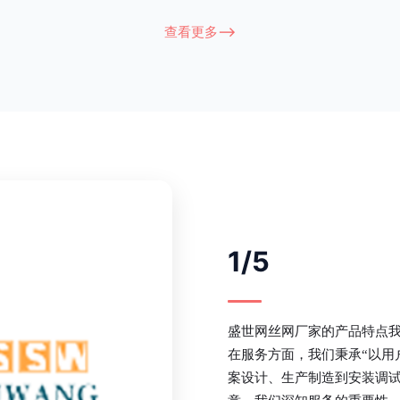
衔接部分，采用的是半圆头方颈螺
术，而且质地较软、容易生锈、色彩
盗垫圈，这样能够避免护栏被人轻易
坪护栏的使用方法主要是应用在人员
查看更多-->
大批量生产，能够很好的与自然相融
处，这就需要锌钢草坪护栏产品的表
锌钢护栏可以用于住宅小区、工厂院
滑，减少人员不小心碰触锌钢草坪护
等场所。该产品具有高强度、高硬
值。在安装前，土木建筑为砖砌或混
了的基础
1/5
盛世网丝网厂家的产品特点
在服务方面，我们秉承“以用
案设计、生产制造到安装调