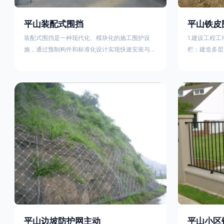
平山装配式围挡
平山铁皮
装配式围挡是一种现代化、模块化的施工围护设
1.建设工程
施，通过预制构件和标准化设计实现快速安装与重
栏；建造多层
复利用。其核心特点及优势如下：一、定义与结构
施。在市区主
特点模块化设计由钢结构框架（如国标型钢或矩形
头、车站广场
管立柱）与镀锌钢板、彩钢板等面板组合而成，通
在其他路段设
过斜拉撑、横撑加强筋等部件增强整体稳定性立柱
围档使用的材
规格：通常为100×100mm或120×120mm方管，壁
政工程项目工
厚2.5-3.0mm；面板采用0.5-0.9mm镀锌板轧折成
规定使用统一
型连接方式：采用C型
工地围栏外堆
平山边坡防护网主动
平山小区