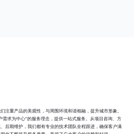
单一。锌钢草
头设计形成了一个防攀爬的效果，外形类似于铁丝
行走的边界
金属网围栏的顶部30°折弯的设计。双向折弯锌钢
面设计较为圆
护栏的使用说明可能因厂家和型号而异，建议您查
栏产品的伤害
看您所购买的护栏的产品说明书或者咨询厂家客服
凝土浇筑奠定
以获取更准确的信息。
我们注重产品的美观性，与周围环境和谐相融，提升城市形象。
户需求为中心”的服务理念，提供一站式服务。从项目咨询、方
试、后期维护，我们都有专业的技术团队全程跟进，确保客户满