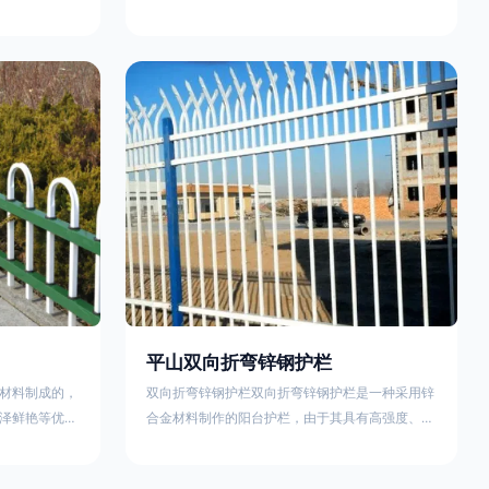
外观精美、色
精美、色泽鲜艳等优点，成为住宅小区使用的主流
院校、道路交
产品。颜色多样化，21世纪新型产品，锌钢护栏栅
NG)是一家专
栏锌钢百叶窗锌钢防盗窗锌钢防护栏锌钢配件组合
钢护栏特点如
锌钢组装护栏组装防盗窗组装防护栏组装锌合金组
气；2坚固耐
装。传统的阳台护栏使用铁条材料，需要借助电焊
化满足各种不
等工艺技术，而且质地较软、容易生锈、色彩单
使用方法
一。锌钢阳台护栏的安装方法因情况而异，但是一
般采
平山双向折弯锌钢护栏
材料制成的，
双向折弯锌钢护栏双向折弯锌钢护栏是一种采用锌
泽鲜艳等优
合金材料制作的阳台护栏，由于其具有高强度、高
传统的阳台护
硬度、外观精美、色泽鲜艳等优点，成为住宅小区
电焊等工艺技
使用的主流产品。双向折弯锌钢护栏的顶部的弯枪