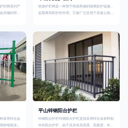
护栏网系列产
铁路护栏网是一种用于铁路两侧的隔离防护设施，
金丝编织焊接
起隔离和防护的作用。它被广泛应用于高速公路、
点。高速公路
铁路、垃圾填埋场试验场地，具有优良的隔离性
间的防眩网，
能，耐用、美观、视野开阔。铁路护栏网的内在质
增加公路行驶
量在于原材料及加工过程，它的外观质量取决于施
防护网，其作
工过程，施工中要重视施工准备和打桩机的组合，
车人员和车辆
不断总结经验，加强施工管理，是安装质量得以保
边丝隔离栅’，
证。铁路护栏网是一种用于铁路两侧的隔离防护设
与网面一体，
施，它的主要作用是防止车辆和人员越过护栏造成
危险事
平山锌钢阳台护栏
种采用锌合金
锌钢阳台护栏锌钢阳台护栏是指采用锌合金材料制
用静电喷涂处
作的阳台护栏，由于其具有高强度、高硬度、外观