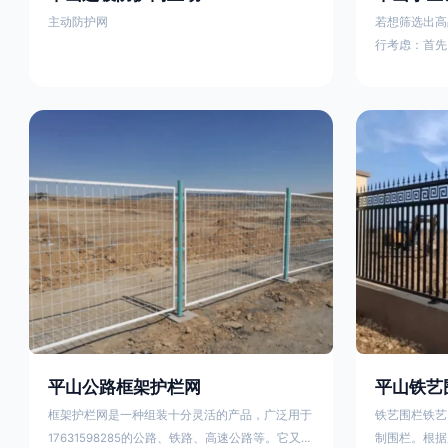
主动防护网
若想筛选出高
行考虑：首先
这包括使用由
次是铁艺的焊
好的制造机器
锻造铁艺产品
固许多，且外
重立柱与框架
据不同部位的
性。1763159
平山公路框架护栏网
平山铁艺
框架护栏网是一种组装十分灵活的产品，广泛用于
铁艺围栏铁艺
17631598285的公路、铁路、高速公路等。它又被
制围栏。根据