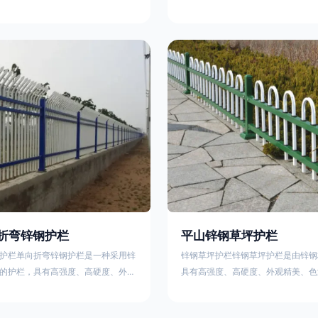
栏、生物围栏、铁丝网围栏、沟围
理表面层，使具有高强度、高硬度、
、石块墙围栏、柳芭围栏、PVC围
泽鲜艳等优点，成为住宅小区、工厂
等。铁艺围栏是通过艺术设计构建的
通等使用的主流产品。星工(XINGGO
栏。根据所用材料不同可分为刺铁丝
业生产锌钢护栏的公司，其三横杆锌
、木桩围栏、生物围栏、铁丝网围
下：1线条流畅，色彩鲜明，稳重大
土墙围栏、石块墙围栏、柳芭围栏、
用，经济实惠；3样式结构设计多样
水泥围栏等。如果您需要使用铁艺围
同场所的需求 。三横杆锌钢护栏的
折弯锌钢护栏
平山锌钢草坪护栏
护栏单向折弯锌钢护栏是一种采用锌
锌钢草坪护栏锌钢草坪护栏是由锌钢
的护栏，具有高强度、高硬度、外观
具有高强度、高硬度、外观精美、色
艳等优点。该产品在技术上采用拼装
点，成为住宅小区使用的主流产品。
局，从而方便于施工与安装；产品的
栏使用铁条、铝合金材料。需要借助