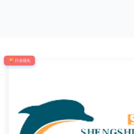
优点：强度高，不易变形；耐腐蚀性好，不易生
网片与立柱的
锈；外观美观，颜色丰富；安装方便，不需要焊
栓，再加上防
接。锌钢护栏的缺点：价格相对较高；重量较大。
拆卸；适合于
锌钢护栏的使用注意事项如下：在材料选择上应选
合。单向折弯
购强度达到标准的锌钢材料，避免使用柔软的质量
校、道路交通
不合格；
度、外观
🏆 行业领先