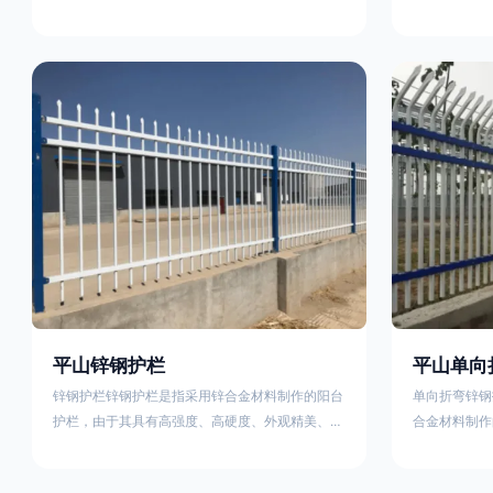
称为边框式防攀焊接片网，框架隔离栅等。框架护
围栏、木桩围
栏网采用优质盘条作为原材料，经由特殊工艺加工
栏、土墙围栏
而成，具有防腐、抗锈、美观等特点 。框架护栏
栏、水泥围栏
网的安装方法包括以下步骤：测量放线，原地面处
铁质或钢制围
理(换填夯实),顺坡和开挖基坑，立柱临时定位，安
围栏、电围栏
装防护栏网片，浇筑立柱混泥土基础，护栏网整体
栏、沟围栏、
紧固及调整 。框架护栏网的规格包括以下内容：
PVC围栏、
网片高度
栏，建议
平山锌钢护栏
平山单向
锌钢护栏锌钢护栏是指采用锌合金材料制作的阳台
单向折弯锌钢
护栏，由于其具有高强度、高硬度、外观精美、色
合金材料制作
泽鲜艳等优点，成为住宅小区使用的主流产品。传
精美、色泽鲜
统的阳台护栏使用铁条、铝合金材料。锌钢护栏的
式整体框架布