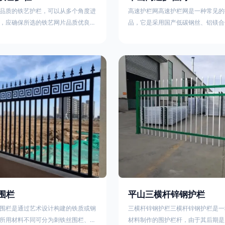
品质的铁艺护栏，可以从多个角度进
高速护栏网高速护栏网是一种常见的
，应确保所选的铁艺网片品质优良，
品，它是采用国产低碳钢丝、铝镁合
正规工厂生产的盘条制成的铁丝；其
而成，具有组装方便，稳定耐用的特
接或制作工艺，这需要看技术员和良
护栏网分两种类，一种是高速公路中
之间的熟练程度。其次，选择耐用的
其作用是防止对面车辆灯光的照射，
，这类铁艺护栏比普通钢管护栏要坚
的安全性。另一种是高速公路两侧的
观更加美观、有层次。此外，还应注
用是防止车辆失控冲出路面，保护行
的选择，例如角钢或圆钢的选用应根
的安全 。双边丝高速护栏网又称‘双
需求来定，以确保整体结构的稳固
采用冷拔低碳钢丝焊接成网筒状卷边
8285
围栏
平山三横杆锌钢护栏
围栏是通过艺术设计构建的铁质或钢
三横杆锌钢护栏三横杆锌钢护栏是一
所用材料不同可分为刺铁丝围栏、电
材料制作的围护栏杆，由于其后期是