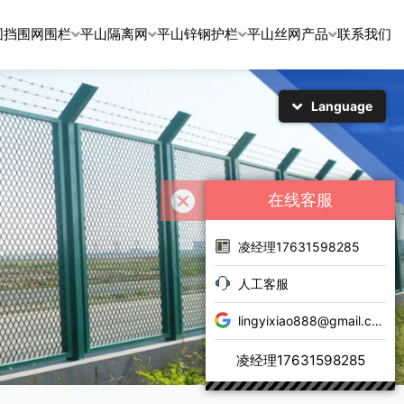
围挡围网围栏
平山隔离网
平山锌钢护栏
平山丝网产品
联系我们
Language
简体中文
English
日本語
한국어
在线客服
凌经理17631598285
人工客服
lingyixiao888@gmail.com
凌经理17631598285