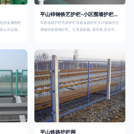
平山锌钢铁艺护栏-小区围墙护栏- 2025年17631598285新报价
见的金属围栏
市政道路护栏市政护栏市政道路护栏又叫做城市交
及公共设施等
通镀锌喷塑钢护栏。它美观新颖, 易安装,安全可靠,
便捷，具有多
价格优惠。适用城市交通要道、高速公路中间绿化
其特点、用途
隔离带、桥梁、二级公路、乡镇公路及各公路收费
概述定义与结
口等的隔离。主导产品：太阳能防眩光护栏，镀锌
材质）通过焊
钢质隔离栏，市政道路隔离护栏，人行道路护栏，
有一根加固的
机动与非机动隔离护栏、道路中心隔离护栏、带广
接固定。其表
告牌道路隔离护栏、河道安全护栏、草坪花坛护栏
以增强耐腐蚀
等市政道路隔离护栏规格齐全、品种多，可以任
平山铁路护栏网