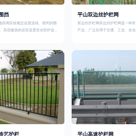
围挡
平山双边丝护栏网
工地四周应按规定设置连续、密闭的围
双边丝护栏网双边丝护栏网是一种常
、高层建筑的还应设置安全防护设
产品，广泛应用于交通、工业、农业
要路段和市容景观道路及机场、码
领域。其结构简单、经济实用且安装
设置的围栏其高度不得低于2.5m，
样化的防护功能。以下从多个维度对
置的围栏，其高度不得低于1.8m。2.
及技术规范进行综合解析：一、基本
料应保证围栏稳固、整洁、美观。市
构双边丝护栏网由低碳钢丝（Q235
地，可按工程进度分段设置围栏或按
接或编织形成网格结构，网片两侧各
的连续性护栏设施。施工单位不得在
纵向钢丝（双边丝），用于与立柱连
放建筑材料、垃圾和工程渣土。在
面通常采用镀锌、喷塑或浸塑处理，
性
铁艺护栏
平山高速护栏网