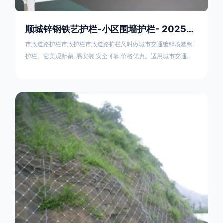
顺城锌钢铁艺护栏-小区围墙护栏- 2025年17631598285新报价
市政道路护栏市政护栏市政道路护栏又叫做城市交通镀锌喷塑钢
护栏。它美观新颖, 易安装,安全可靠,价格优惠。适用城市交通要
道、高速公路中间绿化隔离带、桥梁、二级公路、乡镇公路及各
公路收费口等的隔离。主导产品：太阳能防眩光护栏，镀锌钢质
隔离栏，市政道路隔离护栏，人行道路护栏，机动与非机动隔离
护栏、道路中心隔离护栏、带广告牌道路隔离护栏、河道安全护
栏、草坪花坛护栏等市政道路隔离护栏规格齐全、品种多，可以
任