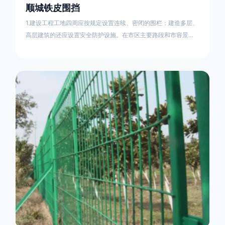
顺城铁皮围挡
1.建设工程工地四周应按规定设置连续、密闭的围栏；建造多层、
高层建筑的还应设置安全防护设施。在市区主要路段和市容景观
道路及机场、码头、车站广场设置的围栏其高度不得低于2.5m，
在其他路段设置的围栏，其高度不得低于1.8m。2.围档使用的材
料应保证围栏稳固、整洁、美观。市政工程项目工地，可按工程
进度分段设置围栏或按规定使用统一的连续性护栏设施。施工单
位不得在工地围栏外堆放建筑材料、垃圾和工程渣土。在