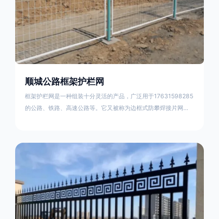
顺城公路框架护栏网
框架护栏网是一种组装十分灵活的产品，广泛用于17631598285
的公路、铁路、高速公路等。它又被称为边框式防攀焊接片网，
框架隔离栅等。框架护栏网采用优质盘条作为原材料，经由特殊
工艺加工而成，具有防腐、抗锈、美观等特点 。框架护栏网的安
装方法包括以下步骤：测量放线，原地面处理(换填夯实),顺坡和
开挖基坑，立柱临时定位，安装防护栏网片，浇筑立柱混泥土基
础，护栏网整体紧固及调整 。框架护栏网的规格包括以下内容：
网片高度