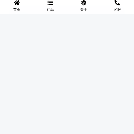
首页
产品
关于
客服
工作时间
🕐
周一至周五 9:00 - 18:00
◆
河北盛世网
盛世网厂家主要产品有防护网、护栏网、围网、铁丝网、围
挡、防爆笼、铅丝笼、固滨笼、加筋石笼网、格宾石笼网、格
宾网、电焊石笼网、铅丝石笼网、边坡防护网铁丝网、市政护
栏网、球场围网、锌钢铁艺护栏、声屏障等产品均为厂家直
销，价格合理，需要的可以电话咨询。