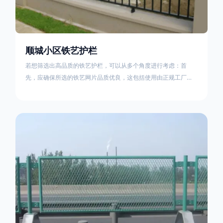
顺城小区铁艺护栏
若想筛选出高品质的铁艺护栏，可以从多个角度进行考虑：首
先，应确保所选的铁艺网片品质优良，这包括使用由正规工厂生
产的盘条制成的铁丝；其次是铁艺的焊接或制作工艺，这需要看
技术员和良好的制造机器之间的熟练程度。其次，选择耐用的锻
造铁艺产品，这类铁艺护栏比普通钢管护栏要坚固许多，且外观
更加美观、有层次。此外，还应注重立柱与框架的选择，例如角
钢或圆钢的选用应根据不同部位的需求来定，以确保整体结构的
稳固性。17631598285