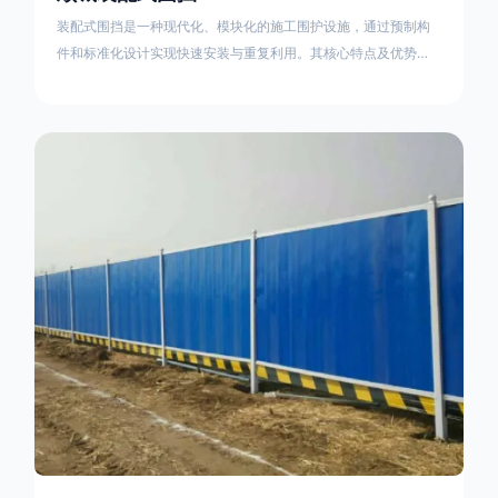
装配式围挡是一种现代化、模块化的施工围护设施，通过预制构
件和标准化设计实现快速安装与重复利用。其核心特点及优势如
下：一、定义与结构特点模块化设计由钢结构框架（如国标型钢
或矩形管立柱）与镀锌钢板、彩钢板等面板组合而成，通过斜拉
撑、横撑加强筋等部件增强整体稳定性立柱规格：通常为
100×100mm或120×120mm方管，壁厚2.5-3.0mm；面板采用
0.5-0.9mm镀锌板轧折成型连接方式：采用C型