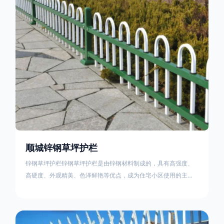
住宅小区、工厂院校、道路交通等场所。该产品具有高强度、高
硬度、外观
顺城锌钢草坪护栏
锌钢草坪护栏锌钢草坪护栏是由锌钢材料制成的，具有高强度、
高硬度、外观精美、色泽鲜艳等优点，成为住宅小区使用的主流
产品。传统的阳台护栏使用铁条、铝合金材料。需要借助电焊等
工艺技术，而且质地较软、容易生锈、色彩单一。锌钢草坪护栏
的使用方法主要是应用在人员行走的边界处，这就需要锌钢草坪
护栏产品的表面设计较为圆滑，减少人员不小心碰触锌钢草坪护