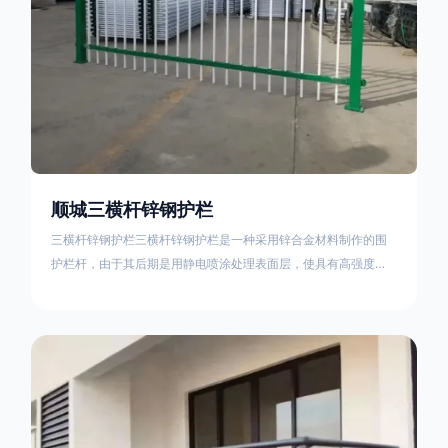
顺城三横杆锌钢护栏
三横杆锌钢护栏三横杆锌钢护栏是一种采用锌合金材料制作的围
护栏杆，由于其后期是用静电喷涂处理表面层，使具有高强度、
高硬度、外观精美、色泽鲜艳等优点，成为住宅小区、工厂院
校、道路交通等使用的主流产品。星工(XINGGONG)是一家专业
生产锌钢护栏的公司，其三横杆锌钢护栏特点如下：1线条流畅，
色彩鲜明，稳重大气；2坚固耐用，经济实惠；3样式结构设计多
样化满足各种不同场所的需求 。三横杆锌钢护栏的使用方法