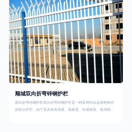
栏产品的伤害值。在安装前，土木建筑为砖砌或混凝土浇筑奠定
了的基础
顺城双向折弯锌钢护栏
双向折弯锌钢护栏双向折弯锌钢护栏是一种采用锌合金材料制作
的阳台护栏，由于其具有高强度、高硬度、外观精美、色泽鲜艳
等优点，成为住宅小区使用的主流产品。双向折弯锌钢护栏的顶
部的弯枪头设计形成了一个防攀爬的效果，外形类似于铁丝金属
网围栏的顶部30°折弯的设计。双向折弯锌钢护栏的使用说明可