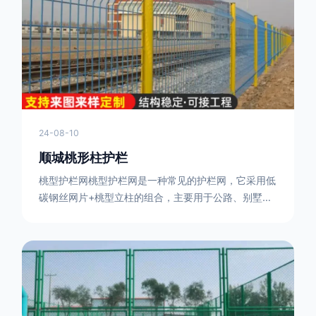
或车辆故障而导致的事故发生，减少交通事故的发生
率。隔离功能：市政道路护栏可以将道路与人行道、绿
化带等隔离开来，避
24-08-10
顺城桃形柱护栏
桃型护栏网桃型护栏网是一种常见的护栏网，它采用低
碳钢丝网片+桃型立柱的组合，主要用于公路、别墅小
区、机场、公共场所、风景观光区域的隔离和防护。桃
型护栏网三角折弯，其结构简单，形状为规则的半椭圆
型，安装方便。桃型护栏网的安装方法如下：先固定
17631598285根色谱柱，然后将网格钩在此色谱柱
上，然后将第二根色谱柱钩在网格上，然后将其拧紧，
然后类推，一套一套的安装即可。该安装牢固美观，不
会损坏油漆表面 。桃型护栏网使