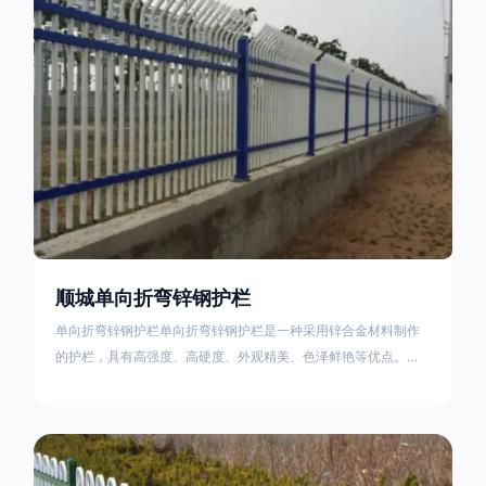
不合格；
顺城单向折弯锌钢护栏
单向折弯锌钢护栏单向折弯锌钢护栏是一种采用锌合金材料制作
的护栏，具有高强度、高硬度、外观精美、色泽鲜艳等优点。该
产品在技术上采用拼装式整体框架布局，从而方便于施工与安
装；产品的网片与立柱的衔接部分，采用的是半圆头方颈螺栓，
再加上防盗垫圈，这样能够避免护栏被人轻易拆卸；适合于大批
量生产，能够很好的与自然相融合。单向折弯锌钢护栏可以用于