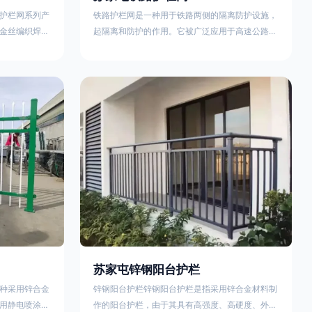
护栏网系列产
铁路护栏网是一种用于铁路两侧的隔离防护设施，
金丝编织焊接
起隔离和防护的作用。它被广泛应用于高速公路、
点。高速公路
铁路、垃圾填埋场试验场地，具有优良的隔离性
间的防眩网，
能，耐用、美观、视野开阔。铁路护栏网的内在质
增加公路行驶
量在于原材料及加工过程，它的外观质量取决于施
防护网，其作
工过程，施工中要重视施工准备和打桩机的组合，
车人员和车辆
不断总结经验，加强施工管理，是安装质量得以保
边丝隔离栅’，
证。铁路护栏网是一种用于铁路两侧的隔离防护设
与网面一体，
施，它的主要作用是防止车辆和人员越过护栏造成
危险事
苏家屯锌钢阳台护栏
种采用锌合金
锌钢阳台护栏锌钢阳台护栏是指采用锌合金材料制
用静电喷涂处
作的阳台护栏，由于其具有高强度、高硬度、外观