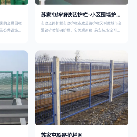
苏家屯锌钢铁艺护栏-小区围墙护栏- 2025年17631598285新报价
见的金属围栏
市政道路护栏市政护栏市政道路护栏又叫做城市交
及公共设施等
通镀锌喷塑钢护栏。它美观新颖, 易安装,安全可靠,
便捷，具有多
价格优惠。适用城市交通要道、高速公路中间绿化
其特点、用途
隔离带、桥梁、二级公路、乡镇公路及各公路收费
概述定义与结
口等的隔离。主导产品：太阳能防眩光护栏，镀锌
材质）通过焊
钢质隔离栏，市政道路隔离护栏，人行道路护栏，
有一根加固的
机动与非机动隔离护栏、道路中心隔离护栏、带广
接固定。其表
告牌道路隔离护栏、河道安全护栏、草坪花坛护栏
以增强耐腐蚀
等市政道路隔离护栏规格齐全、品种多，可以任
苏家屯铁路护栏网