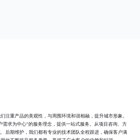
单一。锌钢草
头设计形成了一个防攀爬的效果，外形类似于铁丝
行走的边界
金属网围栏的顶部30°折弯的设计。双向折弯锌钢
面设计较为圆
护栏的使用说明可能因厂家和型号而异，建议您查
栏产品的伤害
看您所购买的护栏的产品说明书或者咨询厂家客服
凝土浇筑奠定
以获取更准确的信息。
我们注重产品的美观性，与周围环境和谐相融，提升城市形象。
户需求为中心”的服务理念，提供一站式服务。从项目咨询、方
试、后期维护，我们都有专业的技术团队全程跟进，确保客户满