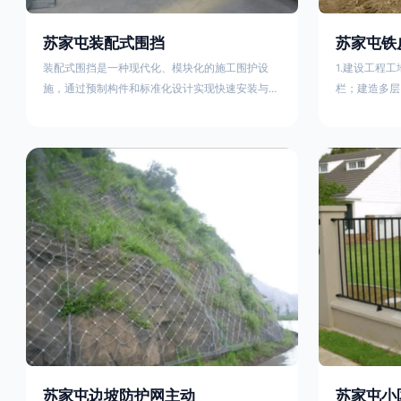
苏家屯装配式围挡
苏家屯铁
装配式围挡是一种现代化、模块化的施工围护设
1.建设工程
施，通过预制构件和标准化设计实现快速安装与重
栏；建造多层
复利用。其核心特点及优势如下：一、定义与结构
施。在市区主
特点模块化设计由钢结构框架（如国标型钢或矩形
头、车站广场
管立柱）与镀锌钢板、彩钢板等面板组合而成，通
在其他路段设
过斜拉撑、横撑加强筋等部件增强整体稳定性立柱
围档使用的材
规格：通常为100×100mm或120×120mm方管，壁
政工程项目工
厚2.5-3.0mm；面板采用0.5-0.9mm镀锌板轧折成
规定使用统一
型连接方式：采用C型
工地围栏外堆
苏家屯边坡防护网主动
苏家屯小