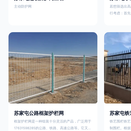
主动防护网
若想筛选出高
行考虑：首先
这包括使用由
次是铁艺的焊
好的制造机器
锻造铁艺产品
固许多，且外
重立柱与框架
据不同部位的
性。1763159
苏家屯公路框架护栏网
苏家屯铁
框架护栏网是一种组装十分灵活的产品，广泛用于
铁艺围栏铁艺
17631598285的公路、铁路、高速公路等。它又被
制围栏。根据