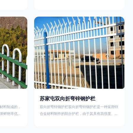
外观精美、色
精美、色泽鲜艳等优点，成为住宅小区使用的主流
院校、道路交
产品。颜色多样化，21世纪新型产品，锌钢护栏栅
NG)是一家专
栏锌钢百叶窗锌钢防盗窗锌钢防护栏锌钢配件组合
钢护栏特点如
锌钢组装护栏组装防盗窗组装防护栏组装锌合金组
气；2坚固耐
装。传统的阳台护栏使用铁条材料，需要借助电焊
化满足各种不
等工艺技术，而且质地较软、容易生锈、色彩单
使用方法
一。锌钢阳台护栏的安装方法因情况而异，但是一
般采
苏家屯双向折弯锌钢护栏
材料制成的，
双向折弯锌钢护栏双向折弯锌钢护栏是一种采用锌
泽鲜艳等优
合金材料制作的阳台护栏，由于其具有高强度、高
传统的阳台护
硬度、外观精美、色泽鲜艳等优点，成为住宅小区
电焊等工艺技
使用的主流产品。双向折弯锌钢护栏的顶部的弯枪