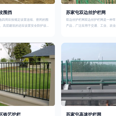
皮围挡
苏家屯双边丝护栏网
工地四周应按规定设置连续、密闭的围
双边丝护栏网双边丝护栏网是一种常
、高层建筑的还应设置安全防护设
产品，广泛应用于交通、工业、农业
要路段和市容景观道路及机场、码
领域。其结构简单、经济实用且安装
设置的围栏其高度不得低于2.5m，
样化的防护功能。以下从多个维度对
置的围栏，其高度不得低于1.8m。2.
及技术规范进行综合解析：一、基本
料应保证围栏稳固、整洁、美观。市
构双边丝护栏网由低碳钢丝（Q235
地，可按工程进度分段设置围栏或按
接或编织形成网格结构，网片两侧各
的连续性护栏设施。施工单位不得在
纵向钢丝（双边丝），用于与立柱连
放建筑材料、垃圾和工程渣土。在
面通常采用镀锌、喷塑或浸塑处理，
性
区铁艺护栏
苏家屯高速护栏网