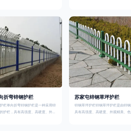
栏、生物围栏、铁丝网围栏、沟围
理表面层，使具有高强度、高硬度、
、石块墙围栏、柳芭围栏、PVC围
泽鲜艳等优点，成为住宅小区、工厂
等。铁艺围栏是通过艺术设计构建的
通等使用的主流产品。星工(XINGGO
栏。根据所用材料不同可分为刺铁丝
业生产锌钢护栏的公司，其三横杆锌
、木桩围栏、生物围栏、铁丝网围
下：1线条流畅，色彩鲜明，稳重大
土墙围栏、石块墙围栏、柳芭围栏、
用，经济实惠；3样式结构设计多样
水泥围栏等。如果您需要使用铁艺围
同场所的需求 。三横杆锌钢护栏的
向折弯锌钢护栏
苏家屯锌钢草坪护栏
护栏单向折弯锌钢护栏是一种采用锌
锌钢草坪护栏锌钢草坪护栏是由锌钢
的护栏，具有高强度、高硬度、外观
具有高强度、高硬度、外观精美、色
艳等优点。该产品在技术上采用拼装
点，成为住宅小区使用的主流产品。
局，从而方便于施工与安装；产品的
栏使用铁条、铝合金材料。需要借助