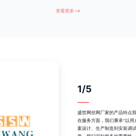
衔接部分，采用的是半圆头方颈螺
术，而且质地较软、容易生锈、色彩
盗垫圈，这样能够避免护栏被人轻易
坪护栏的使用方法主要是应用在人员
查看更多-->
大批量生产，能够很好的与自然相融
处，这就需要锌钢草坪护栏产品的表
锌钢护栏可以用于住宅小区、工厂院
滑，减少人员不小心碰触锌钢草坪护
等场所。该产品具有高强度、高硬
值。在安装前，土木建筑为砖砌或混
了的基础
1/5
盛世网丝网厂家的产品特点
在服务方面，我们秉承“以用
案设计、生产制造到安装调