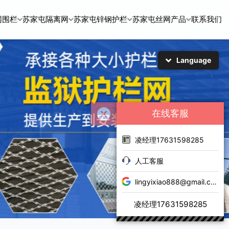
网围栏
苏家屯隔离网
苏家屯锌钢护栏
苏家屯丝网产品
联系我们
Language
简体中文
English
日本語
한국어
在线客服
凌经理17631598285
人工客服
lingyixiao888@gmail.com
凌经理17631598285