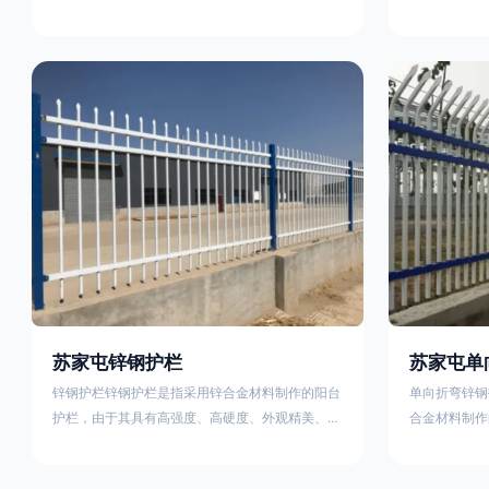
称为边框式防攀焊接片网，框架隔离栅等。框架护
围栏、木桩围
栏网采用优质盘条作为原材料，经由特殊工艺加工
栏、土墙围栏
而成，具有防腐、抗锈、美观等特点 。框架护栏
栏、水泥围栏
网的安装方法包括以下步骤：测量放线，原地面处
铁质或钢制围
理(换填夯实),顺坡和开挖基坑，立柱临时定位，安
围栏、电围栏
装防护栏网片，浇筑立柱混泥土基础，护栏网整体
栏、沟围栏、
紧固及调整 。框架护栏网的规格包括以下内容：
PVC围栏、
网片高度
栏，建议
苏家屯锌钢护栏
苏家屯单
锌钢护栏锌钢护栏是指采用锌合金材料制作的阳台
单向折弯锌钢
护栏，由于其具有高强度、高硬度、外观精美、色
合金材料制作
泽鲜艳等优点，成为住宅小区使用的主流产品。传
精美、色泽鲜
统的阳台护栏使用铁条、铝合金材料。锌钢护栏的
式整体框架布