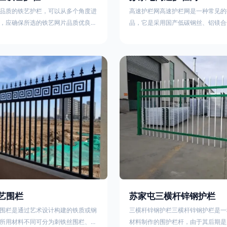
品质的铁艺护栏，可以从多个角度进
高速护栏网高速护栏网是一种常见的
，应确保所选的铁艺网片品质优良，
品，它是采用国产低碳钢丝、铝镁合
正规工厂生产的盘条制成的铁丝；其
而成，具有组装方便，稳定耐用的特
接或制作工艺，这需要看技术员和良
护栏网分两种类，一种是高速公路中
之间的熟练程度。其次，选择耐用的
其作用是防止对面车辆灯光的照射，
，这类铁艺护栏比普通钢管护栏要坚
的安全性。另一种是高速公路两侧的
观更加美观、有层次。此外，还应注
用是防止车辆失控冲出路面，保护行
的选择，例如角钢或圆钢的选用应根
的安全 。双边丝高速护栏网又称‘双
需求来定，以确保整体结构的稳固
采用冷拔低碳钢丝焊接成网筒状卷边
8285
艺围栏
苏家屯三横杆锌钢护栏
围栏是通过艺术设计构建的铁质或钢
三横杆锌钢护栏三横杆锌钢护栏是一
所用材料不同可分为刺铁丝围栏、电
材料制作的围护栏杆，由于其后期是