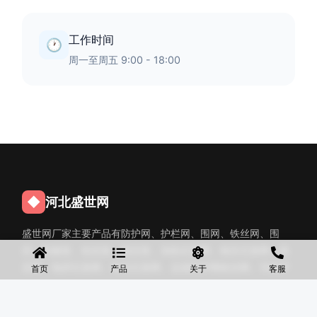
工作时间
🕐
周一至周五 9:00 - 18:00
◆
河北盛世网
盛世网厂家主要产品有防护网、护栏网、围网、铁丝网、围
挡、防爆笼、铅丝笼、固滨笼、加筋石笼网、格宾石笼网、格
宾网、电焊石笼网、铅丝石笼网、边坡防护网铁丝网、市政护
首页
产品
关于
客服
栏网、球场围网、锌钢铁艺护栏、声屏障等产品均为厂家直
销，价格合理，需要的可以电话咨询。