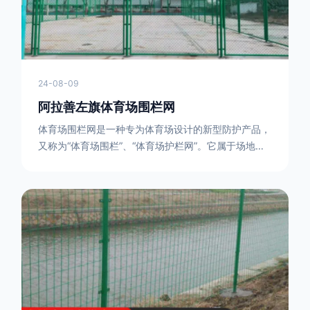
24-08-09
阿拉善左旗体育场围栏网
体育场围栏网是一种专为体育场设计的新型防护产品，
又称为“体育场围栏”、“体育场护栏网”。它属于场地围
网的一种，可以在现场施工安装围柱、围网，
17631598285大特点是灵活性强，可根据要求随时调
整。体育场围栏网的材质有很多种，如钢丝绳网、聚酯
纤维网、玻璃纤维网等。不同材质的体育场围栏网具有
不同的特点和优缺点。例如，钢丝绳网具有强度高、耐
腐蚀、耐磨损等特点；聚酯纤维网则具有柔韧性好、透
气性好等特点。体育场围栏网是一种