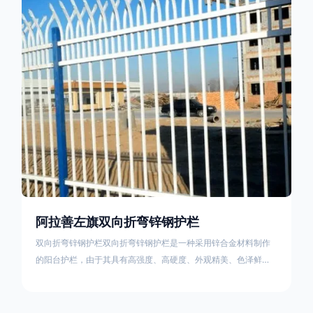
栏产品的伤害值。在安装前，土木建筑为砖砌或混凝土浇筑奠定
了的基础
阿拉善左旗双向折弯锌钢护栏
双向折弯锌钢护栏双向折弯锌钢护栏是一种采用锌合金材料制作
的阳台护栏，由于其具有高强度、高硬度、外观精美、色泽鲜艳
等优点，成为住宅小区使用的主流产品。双向折弯锌钢护栏的顶
部的弯枪头设计形成了一个防攀爬的效果，外形类似于铁丝金属
网围栏的顶部30°折弯的设计。双向折弯锌钢护栏的使用说明可