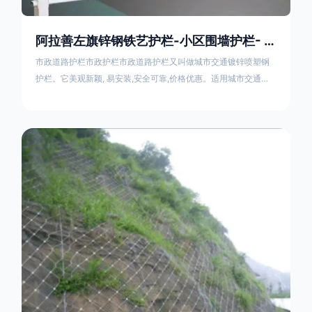
阿拉善左旗锌钢铁艺护栏-小区围墙护栏- 2025年17631598285新报价
市政道路护栏市政护栏市政道路护栏又叫做城市交通镀锌喷塑钢
护栏。它美观新颖, 易安装,安全可靠,价格优惠。适用城市交通要
道、高速公路中间绿化隔离带、桥梁、二级公路、乡镇公路及各
公路收费口等的隔离。主导产品：太阳能防眩光护栏，镀锌钢质
隔离栏，市政道路隔离护栏，人行道路护栏，机动与非机动隔离
护栏、道路中心隔离护栏、带广告牌道路隔离护栏、河道安全护
栏、草坪花坛护栏等市政道路隔离护栏规格齐全、品种多，可以
任