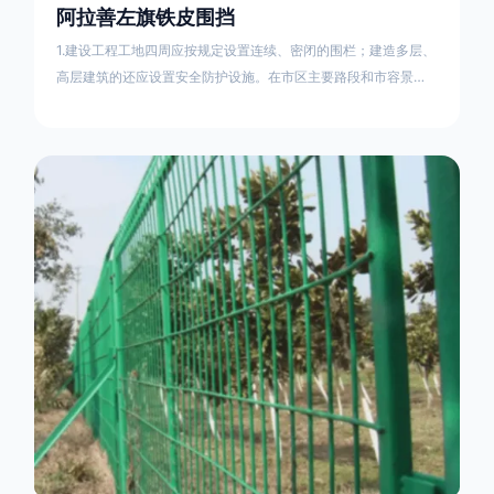
阿拉善左旗铁皮围挡
1.建设工程工地四周应按规定设置连续、密闭的围栏；建造多层、
高层建筑的还应设置安全防护设施。在市区主要路段和市容景观
道路及机场、码头、车站广场设置的围栏其高度不得低于2.5m，
在其他路段设置的围栏，其高度不得低于1.8m。2.围档使用的材
料应保证围栏稳固、整洁、美观。市政工程项目工地，可按工程
进度分段设置围栏或按规定使用统一的连续性护栏设施。施工单
位不得在工地围栏外堆放建筑材料、垃圾和工程渣土。在