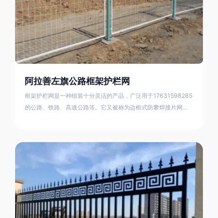
阿拉善左旗公路框架护栏网
框架护栏网是一种组装十分灵活的产品，广泛用于17631598285
的公路、铁路、高速公路等。它又被称为边框式防攀焊接片网，
框架隔离栅等。框架护栏网采用优质盘条作为原材料，经由特殊
工艺加工而成，具有防腐、抗锈、美观等特点 。框架护栏网的安
装方法包括以下步骤：测量放线，原地面处理(换填夯实),顺坡和
开挖基坑，立柱临时定位，安装防护栏网片，浇筑立柱混泥土基
础，护栏网整体紧固及调整 。框架护栏网的规格包括以下内容：
网片高度