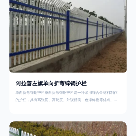
不合格；
阿拉善左旗单向折弯锌钢护栏
单向折弯锌钢护栏单向折弯锌钢护栏是一种采用锌合金材料制作
的护栏，具有高强度、高硬度、外观精美、色泽鲜艳等优点。该
产品在技术上采用拼装式整体框架布局，从而方便于施工与安
装；产品的网片与立柱的衔接部分，采用的是半圆头方颈螺栓，
再加上防盗垫圈，这样能够避免护栏被人轻易拆卸；适合于大批
量生产，能够很好的与自然相融合。单向折弯锌钢护栏可以用于