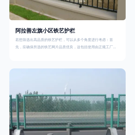
阿拉善左旗小区铁艺护栏
若想筛选出高品质的铁艺护栏，可以从多个角度进行考虑：首
先，应确保所选的铁艺网片品质优良，这包括使用由正规工厂生
产的盘条制成的铁丝；其次是铁艺的焊接或制作工艺，这需要看
技术员和良好的制造机器之间的熟练程度。其次，选择耐用的锻
造铁艺产品，这类铁艺护栏比普通钢管护栏要坚固许多，且外观
更加美观、有层次。此外，还应注重立柱与框架的选择，例如角
钢或圆钢的选用应根据不同部位的需求来定，以确保整体结构的
稳固性。17631598285