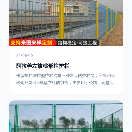
或车辆故障而导致的事故发生，减少交通事故的发生
率。隔离功能：市政道路护栏可以将道路与人行道、绿
化带等隔离开来，避
24-08-10
阿拉善左旗桃形柱护栏
桃型护栏网桃型护栏网是一种常见的护栏网，它采用低
碳钢丝网片+桃型立柱的组合，主要用于公路、别墅小
区、机场、公共场所、风景观光区域的隔离和防护。桃
型护栏网三角折弯，其结构简单，形状为规则的半椭圆
型，安装方便。桃型护栏网的安装方法如下：先固定
17631598285根色谱柱，然后将网格钩在此色谱柱
上，然后将第二根色谱柱钩在网格上，然后将其拧紧，
然后类推，一套一套的安装即可。该安装牢固美观，不
会损坏油漆表面 。桃型护栏网使