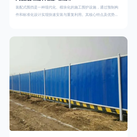
装配式围挡是一种现代化、模块化的施工围护设施，通过预制构
件和标准化设计实现快速安装与重复利用。其核心特点及优势如
下：一、定义与结构特点模块化设计由钢结构框架（如国标型钢
或矩形管立柱）与镀锌钢板、彩钢板等面板组合而成，通过斜拉
撑、横撑加强筋等部件增强整体稳定性立柱规格：通常为
100×100mm或120×120mm方管，壁厚2.5-3.0mm；面板采用
0.5-0.9mm镀锌板轧折成型连接方式：采用C型