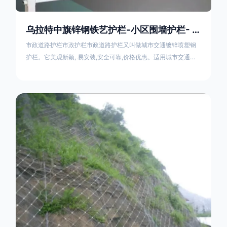
乌拉特中旗锌钢铁艺护栏-小区围墙护栏- 2025年17631598285新报价
市政道路护栏市政护栏市政道路护栏又叫做城市交通镀锌喷塑钢
护栏。它美观新颖, 易安装,安全可靠,价格优惠。适用城市交通要
道、高速公路中间绿化隔离带、桥梁、二级公路、乡镇公路及各
公路收费口等的隔离。主导产品：太阳能防眩光护栏，镀锌钢质
隔离栏，市政道路隔离护栏，人行道路护栏，机动与非机动隔离
护栏、道路中心隔离护栏、带广告牌道路隔离护栏、河道安全护
栏、草坪花坛护栏等市政道路隔离护栏规格齐全、品种多，可以
任