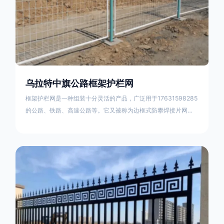
乌拉特中旗公路框架护栏网
框架护栏网是一种组装十分灵活的产品，广泛用于17631598285
的公路、铁路、高速公路等。它又被称为边框式防攀焊接片网，
框架隔离栅等。框架护栏网采用优质盘条作为原材料，经由特殊
工艺加工而成，具有防腐、抗锈、美观等特点 。框架护栏网的安
装方法包括以下步骤：测量放线，原地面处理(换填夯实),顺坡和
开挖基坑，立柱临时定位，安装防护栏网片，浇筑立柱混泥土基
础，护栏网整体紧固及调整 。框架护栏网的规格包括以下内容：
网片高度