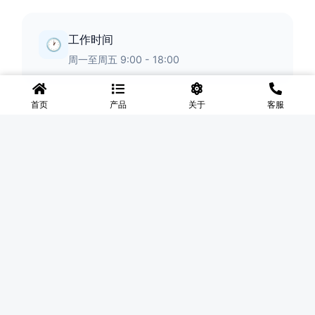
工作时间
🕐
周一至周五 9:00 - 18:00
首页
产品
关于
客服
◆
河北盛世网
盛世网厂家主要产品有防护网、护栏网、围网、铁丝网、围
挡、防爆笼、铅丝笼、固滨笼、加筋石笼网、格宾石笼网、格
宾网、电焊石笼网、铅丝石笼网、边坡防护网铁丝网、市政护
栏网、球场围网、锌钢铁艺护栏、声屏障等产品均为厂家直
销，价格合理，需要的可以电话咨询。