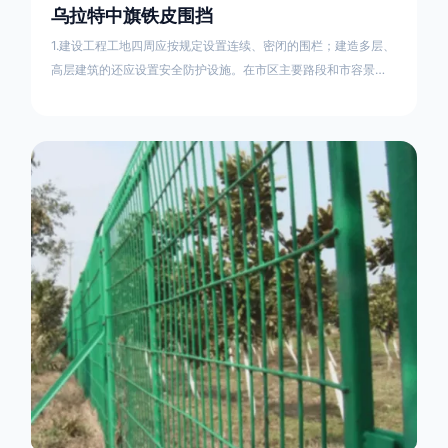
乌拉特中旗铁皮围挡
1.建设工程工地四周应按规定设置连续、密闭的围栏；建造多层、
高层建筑的还应设置安全防护设施。在市区主要路段和市容景观
道路及机场、码头、车站广场设置的围栏其高度不得低于2.5m，
在其他路段设置的围栏，其高度不得低于1.8m。2.围档使用的材
料应保证围栏稳固、整洁、美观。市政工程项目工地，可按工程
进度分段设置围栏或按规定使用统一的连续性护栏设施。施工单
位不得在工地围栏外堆放建筑材料、垃圾和工程渣土。在