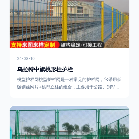
或车辆故障而导致的事故发生，减少交通事故的发生
率。隔离功能：市政道路护栏可以将道路与人行道、绿
化带等隔离开来，避
24-08-10
乌拉特中旗桃形柱护栏
桃型护栏网桃型护栏网是一种常见的护栏网，它采用低
碳钢丝网片+桃型立柱的组合，主要用于公路、别墅小
区、机场、公共场所、风景观光区域的隔离和防护。桃
型护栏网三角折弯，其结构简单，形状为规则的半椭圆
型，安装方便。桃型护栏网的安装方法如下：先固定
17631598285根色谱柱，然后将网格钩在此色谱柱
上，然后将第二根色谱柱钩在网格上，然后将其拧紧，
然后类推，一套一套的安装即可。该安装牢固美观，不
会损坏油漆表面 。桃型护栏网使