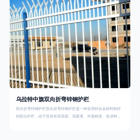
栏产品的伤害值。在安装前，土木建筑为砖砌或混凝土浇筑奠定
了的基础
乌拉特中旗双向折弯锌钢护栏
双向折弯锌钢护栏双向折弯锌钢护栏是一种采用锌合金材料制作
的阳台护栏，由于其具有高强度、高硬度、外观精美、色泽鲜艳
等优点，成为住宅小区使用的主流产品。双向折弯锌钢护栏的顶
部的弯枪头设计形成了一个防攀爬的效果，外形类似于铁丝金属
网围栏的顶部30°折弯的设计。双向折弯锌钢护栏的使用说明可