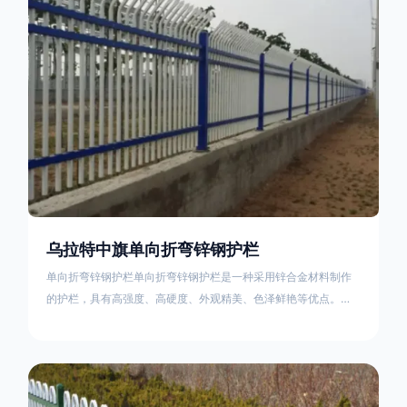
不合格；
乌拉特中旗单向折弯锌钢护栏
单向折弯锌钢护栏单向折弯锌钢护栏是一种采用锌合金材料制作
的护栏，具有高强度、高硬度、外观精美、色泽鲜艳等优点。该
产品在技术上采用拼装式整体框架布局，从而方便于施工与安
装；产品的网片与立柱的衔接部分，采用的是半圆头方颈螺栓，
再加上防盗垫圈，这样能够避免护栏被人轻易拆卸；适合于大批
量生产，能够很好的与自然相融合。单向折弯锌钢护栏可以用于