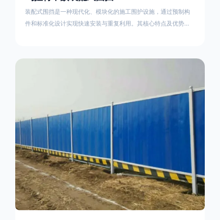
装配式围挡是一种现代化、模块化的施工围护设施，通过预制构
件和标准化设计实现快速安装与重复利用。其核心特点及优势如
下：一、定义与结构特点模块化设计由钢结构框架（如国标型钢
或矩形管立柱）与镀锌钢板、彩钢板等面板组合而成，通过斜拉
撑、横撑加强筋等部件增强整体稳定性立柱规格：通常为
100×100mm或120×120mm方管，壁厚2.5-3.0mm；面板采用
0.5-0.9mm镀锌板轧折成型连接方式：采用C型