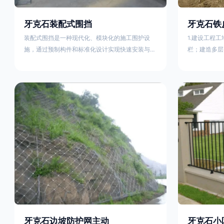
牙克石装配式围挡
牙克石铁
装配式围挡是一种现代化、模块化的施工围护设
1.建设工程
施，通过预制构件和标准化设计实现快速安装与重
栏；建造多层
复利用。其核心特点及优势如下：一、定义与结构
施。在市区主
特点模块化设计由钢结构框架（如国标型钢或矩形
头、车站广场
管立柱）与镀锌钢板、彩钢板等面板组合而成，通
在其他路段设
过斜拉撑、横撑加强筋等部件增强整体稳定性立柱
围档使用的材
规格：通常为100×100mm或120×120mm方管，壁
政工程项目工
厚2.5-3.0mm；面板采用0.5-0.9mm镀锌板轧折成
规定使用统一
型连接方式：采用C型
工地围栏外堆
牙克石边坡防护网主动
牙克石小