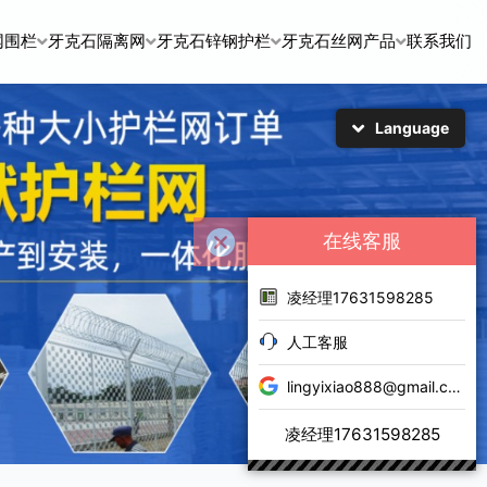
网围栏
牙克石隔离网
牙克石锌钢护栏
牙克石丝网产品
联系我们
Language
简体中文
English
日本語
한국어
在线客服
凌经理17631598285
人工客服
lingyixiao888@gmail.com
凌经理17631598285