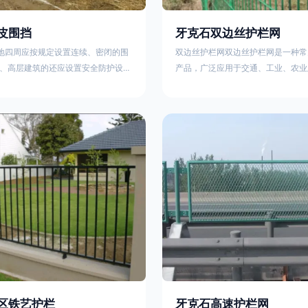
皮围挡
牙克石双边丝护栏网
工地四周应按规定设置连续、密闭的围
双边丝护栏网双边丝护栏网是一种常
、高层建筑的还应设置安全防护设
产品，广泛应用于交通、工业、农业
要路段和市容景观道路及机场、码
领域。其结构简单、经济实用且安装
设置的围栏其高度不得低于2.5m，
样化的防护功能。以下从多个维度对
置的围栏，其高度不得低于1.8m。2.
及技术规范进行综合解析：一、基本
料应保证围栏稳固、整洁、美观。市
构双边丝护栏网由低碳钢丝（Q235
地，可按工程进度分段设置围栏或按
接或编织形成网格结构，网片两侧各
的连续性护栏设施。施工单位不得在
纵向钢丝（双边丝），用于与立柱连
放建筑材料、垃圾和工程渣土。在
面通常采用镀锌、喷塑或浸塑处理，
性
区铁艺护栏
牙克石高速护栏网