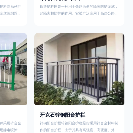
护栏网系列产
铁路护栏网是一种用于铁路两侧的隔离防护设施，
金丝编织焊接
起隔离和防护的作用。它被广泛应用于高速公路、
点。高速公路
铁路、垃圾填埋场试验场地，具有优良的隔离性
间的防眩网，
能，耐用、美观、视野开阔。铁路护栏网的内在质
增加公路行驶
量在于原材料及加工过程，它的外观质量取决于施
防护网，其作
工过程，施工中要重视施工准备和打桩机的组合，
车人员和车辆
不断总结经验，加强施工管理，是安装质量得以保
边丝隔离栅’，
证。铁路护栏网是一种用于铁路两侧的隔离防护设
与网面一体，
施，它的主要作用是防止车辆和人员越过护栏造成
危险事
牙克石锌钢阳台护栏
种采用锌合金
锌钢阳台护栏锌钢阳台护栏是指采用锌合金材料制
用静电喷涂处
作的阳台护栏，由于其具有高强度、高硬度、外观