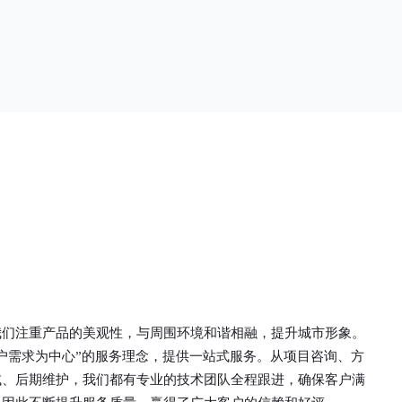
单一。锌钢草
头设计形成了一个防攀爬的效果，外形类似于铁丝
行走的边界
金属网围栏的顶部30°折弯的设计。双向折弯锌钢
面设计较为圆
护栏的使用说明可能因厂家和型号而异，建议您查
栏产品的伤害
看您所购买的护栏的产品说明书或者咨询厂家客服
凝土浇筑奠定
以获取更准确的信息。
我们注重产品的美观性，与周围环境和谐相融，提升城市形象。
户需求为中心”的服务理念，提供一站式服务。从项目咨询、方
试、后期维护，我们都有专业的技术团队全程跟进，确保客户满