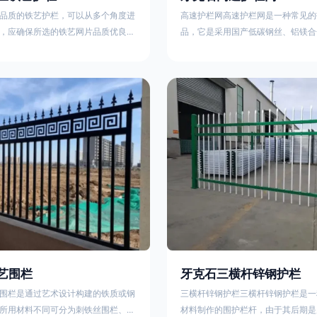
品质的铁艺护栏，可以从多个角度进
高速护栏网高速护栏网是一种常见的
，应确保所选的铁艺网片品质优良，
品，它是采用国产低碳钢丝、铝镁合
正规工厂生产的盘条制成的铁丝；其
而成，具有组装方便，稳定耐用的特
接或制作工艺，这需要看技术员和良
护栏网分两种类，一种是高速公路中
之间的熟练程度。其次，选择耐用的
其作用是防止对面车辆灯光的照射，
，这类铁艺护栏比普通钢管护栏要坚
的安全性。另一种是高速公路两侧的
观更加美观、有层次。此外，还应注
用是防止车辆失控冲出路面，保护行
的选择，例如角钢或圆钢的选用应根
的安全 。双边丝高速护栏网又称‘双
需求来定，以确保整体结构的稳固
采用冷拔低碳钢丝焊接成网筒状卷边
8285
艺围栏
牙克石三横杆锌钢护栏
围栏是通过艺术设计构建的铁质或钢
三横杆锌钢护栏三横杆锌钢护栏是一
所用材料不同可分为刺铁丝围栏、电
材料制作的围护栏杆，由于其后期是