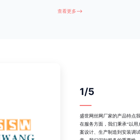
衔接部分，采用的是半圆头方颈螺
术，而且质地较软、容易生锈、色彩
盗垫圈，这样能够避免护栏被人轻易
坪护栏的使用方法主要是应用在人员
查看更多-->
大批量生产，能够很好的与自然相融
处，这就需要锌钢草坪护栏产品的表
锌钢护栏可以用于住宅小区、工厂院
滑，减少人员不小心碰触锌钢草坪护
等场所。该产品具有高强度、高硬
值。在安装前，土木建筑为砖砌或混
了的基础
1/5
盛世网丝网厂家的产品特点
在服务方面，我们秉承“以用
案设计、生产制造到安装调