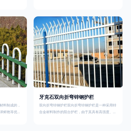
外观精美、色
精美、色泽鲜艳等优点，成为住宅小区使用的主流
院校、道路交
产品。颜色多样化，21世纪新型产品，锌钢护栏栅
NG)是一家专
栏锌钢百叶窗锌钢防盗窗锌钢防护栏锌钢配件组合
钢护栏特点如
锌钢组装护栏组装防盗窗组装防护栏组装锌合金组
气；2坚固耐
装。传统的阳台护栏使用铁条材料，需要借助电焊
化满足各种不
等工艺技术，而且质地较软、容易生锈、色彩单
使用方法
一。锌钢阳台护栏的安装方法因情况而异，但是一
般采
牙克石双向折弯锌钢护栏
材料制成的，
双向折弯锌钢护栏双向折弯锌钢护栏是一种采用锌
泽鲜艳等优
合金材料制作的阳台护栏，由于其具有高强度、高
传统的阳台护
硬度、外观精美、色泽鲜艳等优点，成为住宅小区
电焊等工艺技
使用的主流产品。双向折弯锌钢护栏的顶部的弯枪