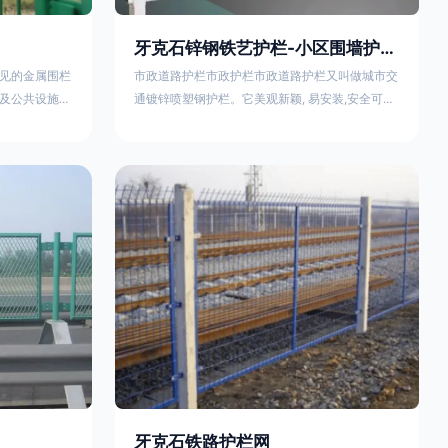
牙克石锌钢铁艺护栏-小区围墙护栏- 2025年17631598285新报价
见的金属围栏
市政道路护栏市政护栏市政道路护栏又叫做城市交
及公共设施等
通镀锌喷塑钢护栏。它美观新颖, 易安装,安全可靠,
便捷，具有多
价格优惠。适用城市交通要道、高速公路中间绿化
其特点、用途
隔离带、桥梁、二级公路、乡镇公路及各公路收费
概述定义与结
口等的隔离。主导产品：太阳能防眩光护栏，镀锌
材质）通过焊
钢质隔离栏，市政道路隔离护栏，人行道路护栏，
有一根加固的
机动与非机动隔离护栏、道路中心隔离护栏、带广
接固定。其表
告牌道路隔离护栏、河道安全护栏、草坪花坛护栏
以增强耐腐蚀
等市政道路隔离护栏规格齐全、品种多，可以任
牙克石铁路护栏网