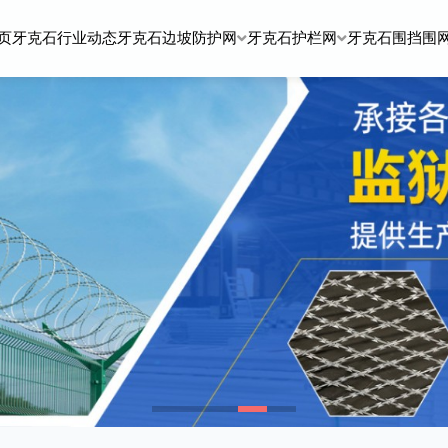
页
牙克石行业动态
牙克石边坡防护网
牙克石护栏网
牙克石围挡围