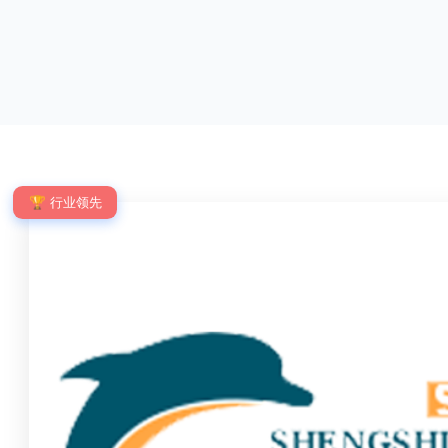
优点：强度高，不易变形；耐腐蚀性好，不易生
网片与立柱的
锈；外观美观，颜色丰富；安装方便，不需要焊
栓，再加上防
接。锌钢护栏的缺点：价格相对较高；重量较大。
拆卸；适合于
锌钢护栏的使用注意事项如下：在材料选择上应选
合。单向折弯
购强度达到标准的锌钢材料，避免使用柔软的质量
校、道路交通
不合格；
度、外观
🏆 行业领先