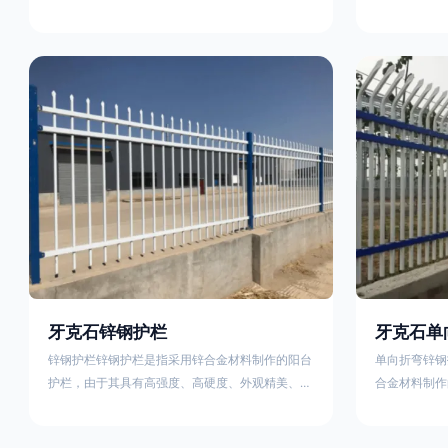
称为边框式防攀焊接片网，框架隔离栅等。框架护
围栏、木桩围
栏网采用优质盘条作为原材料，经由特殊工艺加工
栏、土墙围栏
而成，具有防腐、抗锈、美观等特点 。框架护栏
栏、水泥围栏
网的安装方法包括以下步骤：测量放线，原地面处
铁质或钢制围
理(换填夯实),顺坡和开挖基坑，立柱临时定位，安
围栏、电围栏
装防护栏网片，浇筑立柱混泥土基础，护栏网整体
栏、沟围栏、
紧固及调整 。框架护栏网的规格包括以下内容：
PVC围栏、
网片高度
栏，建议
牙克石锌钢护栏
牙克石单
锌钢护栏锌钢护栏是指采用锌合金材料制作的阳台
单向折弯锌钢
护栏，由于其具有高强度、高硬度、外观精美、色
合金材料制作
泽鲜艳等优点，成为住宅小区使用的主流产品。传
精美、色泽鲜
统的阳台护栏使用铁条、铝合金材料。锌钢护栏的
式整体框架布