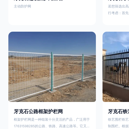
主动防护网
若想筛选出高
行考虑：首先
这包括使用由
次是铁艺的焊
好的制造机器
锻造铁艺产品
固许多，且外
重立柱与框架
据不同部位的
性。1763159
牙克石公路框架护栏网
牙克石铁
框架护栏网是一种组装十分灵活的产品，广泛用于
铁艺围栏铁艺
17631598285的公路、铁路、高速公路等。它又被
制围栏。根据