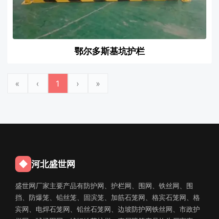
鄂尔多斯基坑护栏
«
‹
1
›
»
◆
河北盛世网
盛世网厂家主要产品有防护网、护栏网、围网、铁丝网、围
挡、防爆笼、铅丝笼、固滨笼、加筋石笼网、格宾石笼网、格
宾网、电焊石笼网、铅丝石笼网、边坡防护网铁丝网、市政护