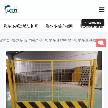
鄂尔多斯边坡防护网
鄂尔多斯护栏网
鄂尔多斯围挡围
简体中文
English
站首页
鄂尔多斯丝网产品
鄂尔多斯护栏网
鄂尔多斯基坑护栏
日本語
한국어