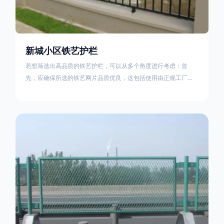
新城小区铁艺护栏
若想筛选出高品质的铁艺护栏，可以从多个角度进行考虑：首
先，应确保所选的铁艺网片品质优良，这包括使用由正规工厂生
产的盘条制成的铁丝；其次是铁艺的焊接或制作工艺，这需要看
技术员和良好的制造机器之间的熟练程度。其次，选择耐用的锻
造铁艺产品，这类铁艺护栏比普通钢管护栏要坚固许多，且外观
更加美观、有层次。此外，还应注重立柱与框架的选择，例如角
钢或圆钢的选用应根据不同部位的需求来定，以确保整体结构的
稳固性。17631598285