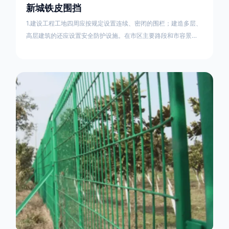
新城铁皮围挡
1.建设工程工地四周应按规定设置连续、密闭的围栏；建造多层、
高层建筑的还应设置安全防护设施。在市区主要路段和市容景观
道路及机场、码头、车站广场设置的围栏其高度不得低于2.5m，
在其他路段设置的围栏，其高度不得低于1.8m。2.围档使用的材
料应保证围栏稳固、整洁、美观。市政工程项目工地，可按工程
进度分段设置围栏或按规定使用统一的连续性护栏设施。施工单
位不得在工地围栏外堆放建筑材料、垃圾和工程渣土。在