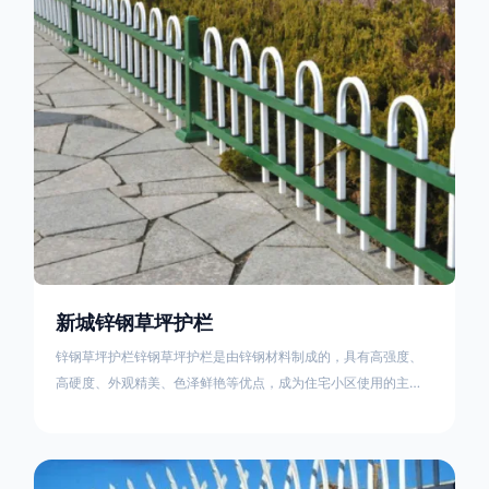
住宅小区、工厂院校、道路交通等场所。该产品具有高强度、高
硬度、外观
新城锌钢草坪护栏
锌钢草坪护栏锌钢草坪护栏是由锌钢材料制成的，具有高强度、
高硬度、外观精美、色泽鲜艳等优点，成为住宅小区使用的主流
产品。传统的阳台护栏使用铁条、铝合金材料。需要借助电焊等
工艺技术，而且质地较软、容易生锈、色彩单一。锌钢草坪护栏
的使用方法主要是应用在人员行走的边界处，这就需要锌钢草坪
护栏产品的表面设计较为圆滑，减少人员不小心碰触锌钢草坪护