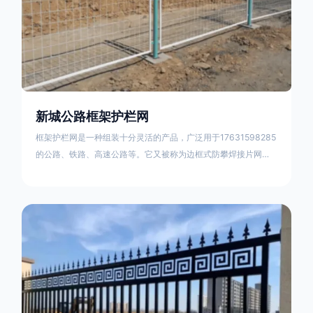
新城公路框架护栏网
框架护栏网是一种组装十分灵活的产品，广泛用于17631598285
的公路、铁路、高速公路等。它又被称为边框式防攀焊接片网，
框架隔离栅等。框架护栏网采用优质盘条作为原材料，经由特殊
工艺加工而成，具有防腐、抗锈、美观等特点 。框架护栏网的安
装方法包括以下步骤：测量放线，原地面处理(换填夯实),顺坡和
开挖基坑，立柱临时定位，安装防护栏网片，浇筑立柱混泥土基
础，护栏网整体紧固及调整 。框架护栏网的规格包括以下内容：
网片高度