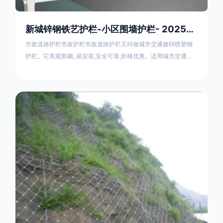
新城锌钢铁艺护栏-小区围墙护栏- 2025年17631598285新报价
市政道路护栏市政护栏市政道路护栏又叫做城市交通镀锌喷塑钢
护栏。它美观新颖, 易安装,安全可靠,价格优惠。适用城市交通要
道、高速公路中间绿化隔离带、桥梁、二级公路、乡镇公路及各
公路收费口等的隔离。主导产品：太阳能防眩光护栏，镀锌钢质
隔离栏，市政道路隔离护栏，人行道路护栏，机动与非机动隔离
护栏、道路中心隔离护栏、带广告牌道路隔离护栏、河道安全护
栏、草坪花坛护栏等市政道路隔离护栏规格齐全、品种多，可以
任