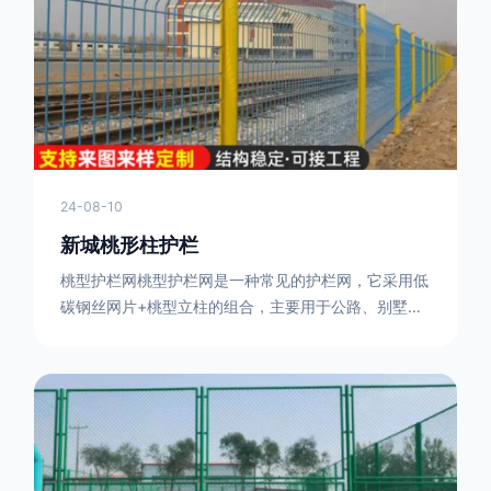
或车辆故障而导致的事故发生，减少交通事故的发生
率。隔离功能：市政道路护栏可以将道路与人行道、绿
化带等隔离开来，避
24-08-10
新城桃形柱护栏
桃型护栏网桃型护栏网是一种常见的护栏网，它采用低
碳钢丝网片+桃型立柱的组合，主要用于公路、别墅小
区、机场、公共场所、风景观光区域的隔离和防护。桃
型护栏网三角折弯，其结构简单，形状为规则的半椭圆
型，安装方便。桃型护栏网的安装方法如下：先固定
17631598285根色谱柱，然后将网格钩在此色谱柱
上，然后将第二根色谱柱钩在网格上，然后将其拧紧，
然后类推，一套一套的安装即可。该安装牢固美观，不
会损坏油漆表面 。桃型护栏网使