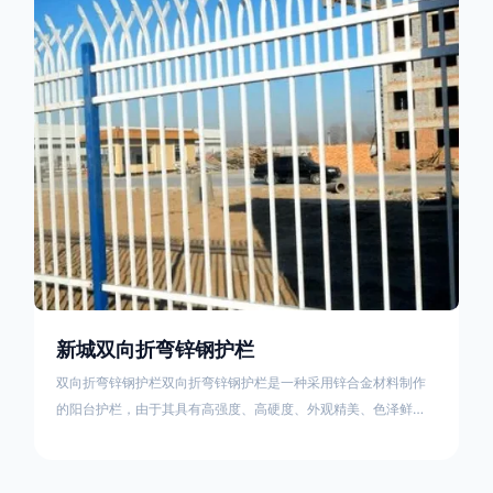
栏产品的伤害值。在安装前，土木建筑为砖砌或混凝土浇筑奠定
了的基础
新城双向折弯锌钢护栏
双向折弯锌钢护栏双向折弯锌钢护栏是一种采用锌合金材料制作
的阳台护栏，由于其具有高强度、高硬度、外观精美、色泽鲜艳
等优点，成为住宅小区使用的主流产品。双向折弯锌钢护栏的顶
部的弯枪头设计形成了一个防攀爬的效果，外形类似于铁丝金属
网围栏的顶部30°折弯的设计。双向折弯锌钢护栏的使用说明可