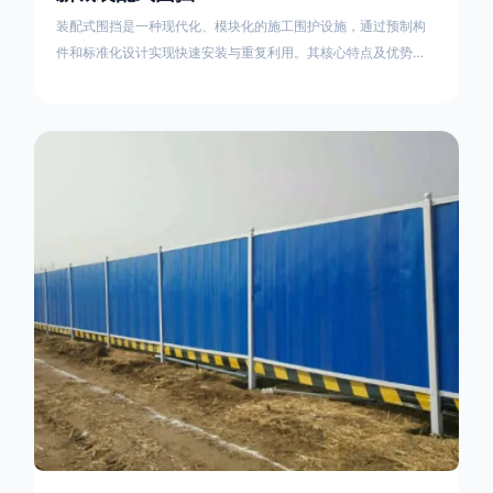
装配式围挡是一种现代化、模块化的施工围护设施，通过预制构
件和标准化设计实现快速安装与重复利用。其核心特点及优势如
下：一、定义与结构特点模块化设计由钢结构框架（如国标型钢
或矩形管立柱）与镀锌钢板、彩钢板等面板组合而成，通过斜拉
撑、横撑加强筋等部件增强整体稳定性立柱规格：通常为
100×100mm或120×120mm方管，壁厚2.5-3.0mm；面板采用
0.5-0.9mm镀锌板轧折成型连接方式：采用C型