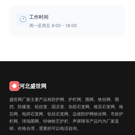
工作时间
🕐
周一至周五 9:00 - 18:00
◆
河北盛世网
盛世网厂家主要产品有防护网、护栏网、围网、铁丝网、围
挡、防爆笼、铅丝笼、固滨笼、加筋石笼网、格宾石笼网、格
宾网、电焊石笼网、铅丝石笼网、边坡防护网铁丝网、市政护
栏网、球场围网、锌钢铁艺护栏、声屏障等产品均为厂家直
销，价格合理，需要的可以电话咨询。