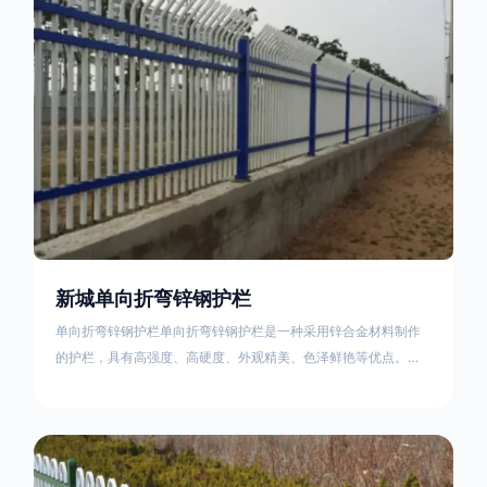
不合格；
新城单向折弯锌钢护栏
单向折弯锌钢护栏单向折弯锌钢护栏是一种采用锌合金材料制作
的护栏，具有高强度、高硬度、外观精美、色泽鲜艳等优点。该
产品在技术上采用拼装式整体框架布局，从而方便于施工与安
装；产品的网片与立柱的衔接部分，采用的是半圆头方颈螺栓，
再加上防盗垫圈，这样能够避免护栏被人轻易拆卸；适合于大批
量生产，能够很好的与自然相融合。单向折弯锌钢护栏可以用于