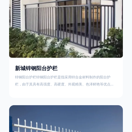
新城锌钢阳台护栏
锌钢阳台护栏锌钢阳台护栏是指采用锌合金材料制作的阳台护
栏，由于其具有高强度、高硬度、外观精美、色泽鲜艳等优点，
成为住宅小区使用的主流产品。颜色多样化，21世纪新型产品，
锌钢护栏栅栏锌钢百叶窗锌钢防盗窗锌钢防护栏锌钢配件组合锌
钢组装护栏组装防盗窗组装防护栏组装锌合金组装。传统的阳台
护栏使用铁条材料，需要借助电焊等工艺技术，而且质地较软、
容易生锈、色彩单一。锌钢阳台护栏的安装方法因情况而异，但
是一般采