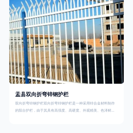
栏产品的伤害值。在安装前，土木建筑为砖砌或混凝土浇筑奠定
了的基础
盂县双向折弯锌钢护栏
双向折弯锌钢护栏双向折弯锌钢护栏是一种采用锌合金材料制作
的阳台护栏，由于其具有高强度、高硬度、外观精美、色泽鲜艳
等优点，成为住宅小区使用的主流产品。双向折弯锌钢护栏的顶
部的弯枪头设计形成了一个防攀爬的效果，外形类似于铁丝金属
网围栏的顶部30°折弯的设计。双向折弯锌钢护栏的使用说明可