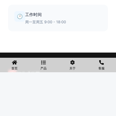
工作时间
🕐
周一至周五 9:00 - 18:00
首页
产品
关于
客服
◆
河北盛世网
盛世网厂家主要产品有防护网、护栏网、围网、铁丝网、围
挡、防爆笼、铅丝笼、固滨笼、加筋石笼网、格宾石笼网、格
宾网、电焊石笼网、铅丝石笼网、边坡防护网铁丝网、市政护
栏网、球场围网、锌钢铁艺护栏、声屏障等产品均为厂家直
销，价格合理，需要的可以电话咨询。