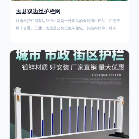
盂县双边丝护栏网
双边丝护栏网双边丝护栏网是一种常见的金属围栏产品，广泛应
用于交通、工业、农业及公共设施等领域。其结构简单、经济实
用且安装便捷，具有多样化的防护功能。以下从多个维度对其特
点、用途及技术规范进行综合解析：一、基本概述定义与结构双
边丝护栏网由低碳钢丝（Q235材质）通过焊接或编织形成网格结
构，网片两侧各有一根加固的纵向钢丝（双边丝），用于与立柱
连接固定。其表面通常采用镀锌、喷塑或浸塑处理，以增强耐腐
蚀性