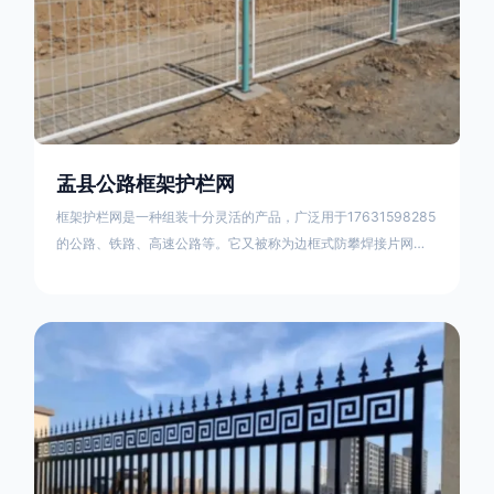
盂县公路框架护栏网
框架护栏网是一种组装十分灵活的产品，广泛用于17631598285
的公路、铁路、高速公路等。它又被称为边框式防攀焊接片网，
框架隔离栅等。框架护栏网采用优质盘条作为原材料，经由特殊
工艺加工而成，具有防腐、抗锈、美观等特点 。框架护栏网的安
装方法包括以下步骤：测量放线，原地面处理(换填夯实),顺坡和
开挖基坑，立柱临时定位，安装防护栏网片，浇筑立柱混泥土基
础，护栏网整体紧固及调整 。框架护栏网的规格包括以下内容：
网片高度