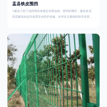
盂县铁皮围挡
1.建设工程工地四周应按规定设置连续、密闭的围栏；建造多层、
高层建筑的还应设置安全防护设施。在市区主要路段和市容景观
道路及机场、码头、车站广场设置的围栏其高度不得低于2.5m，
在其他路段设置的围栏，其高度不得低于1.8m。2.围档使用的材
料应保证围栏稳固、整洁、美观。市政工程项目工地，可按工程
进度分段设置围栏或按规定使用统一的连续性护栏设施。施工单
位不得在工地围栏外堆放建筑材料、垃圾和工程渣土。在