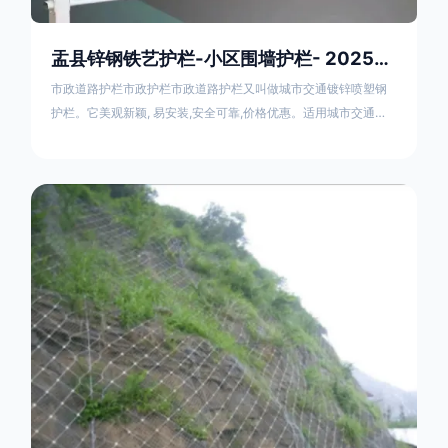
盂县锌钢铁艺护栏-小区围墙护栏- 2025年17631598285新报价
市政道路护栏市政护栏市政道路护栏又叫做城市交通镀锌喷塑钢
护栏。它美观新颖, 易安装,安全可靠,价格优惠。适用城市交通要
道、高速公路中间绿化隔离带、桥梁、二级公路、乡镇公路及各
公路收费口等的隔离。主导产品：太阳能防眩光护栏，镀锌钢质
隔离栏，市政道路隔离护栏，人行道路护栏，机动与非机动隔离
护栏、道路中心隔离护栏、带广告牌道路隔离护栏、河道安全护
栏、草坪花坛护栏等市政道路隔离护栏规格齐全、品种多，可以
任