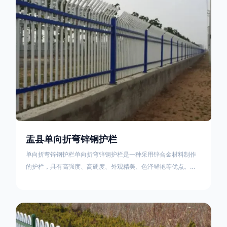
不合格；
盂县单向折弯锌钢护栏
单向折弯锌钢护栏单向折弯锌钢护栏是一种采用锌合金材料制作
的护栏，具有高强度、高硬度、外观精美、色泽鲜艳等优点。该
产品在技术上采用拼装式整体框架布局，从而方便于施工与安
装；产品的网片与立柱的衔接部分，采用的是半圆头方颈螺栓，
再加上防盗垫圈，这样能够避免护栏被人轻易拆卸；适合于大批
量生产，能够很好的与自然相融合。单向折弯锌钢护栏可以用于