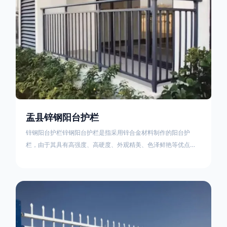
盂县锌钢阳台护栏
锌钢阳台护栏锌钢阳台护栏是指采用锌合金材料制作的阳台护
栏，由于其具有高强度、高硬度、外观精美、色泽鲜艳等优点，
成为住宅小区使用的主流产品。颜色多样化，21世纪新型产品，
锌钢护栏栅栏锌钢百叶窗锌钢防盗窗锌钢防护栏锌钢配件组合锌
钢组装护栏组装防盗窗组装防护栏组装锌合金组装。传统的阳台
护栏使用铁条材料，需要借助电焊等工艺技术，而且质地较软、
容易生锈、色彩单一。锌钢阳台护栏的安装方法因情况而异，但
是一般采