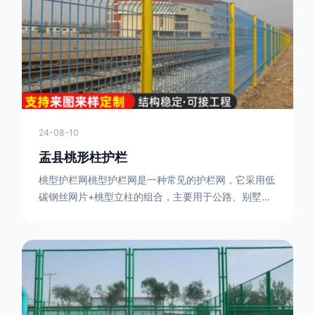
或车辆故障而导致的事故发生，减少交通事故的发生
率。隔离功能：市政道路护栏可以将道路与人行道、绿
化带等隔离开来，避
24-08-10
盂县桃形柱护栏
桃型护栏网桃型护栏网是一种常见的护栏网，它采用低
碳钢丝网片+桃型立柱的组合，主要用于公路、别墅小
区、机场、公共场所、风景观光区域的隔离和防护。桃
型护栏网三角折弯，其结构简单，形状为规则的半椭圆
型，安装方便。桃型护栏网的安装方法如下：先固定
17631598285根色谱柱，然后将网格钩在此色谱柱
上，然后将第二根色谱柱钩在网格上，然后将其拧紧，
然后类推，一套一套的安装即可。该安装牢固美观，不
会损坏油漆表面 。桃型护栏网使