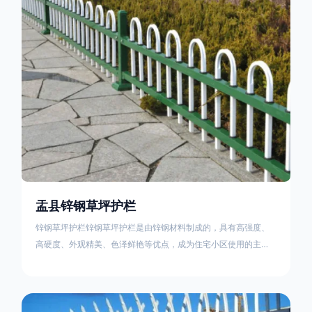
住宅小区、工厂院校、道路交通等场所。该产品具有高强度、高
硬度、外观
盂县锌钢草坪护栏
锌钢草坪护栏锌钢草坪护栏是由锌钢材料制成的，具有高强度、
高硬度、外观精美、色泽鲜艳等优点，成为住宅小区使用的主流
产品。传统的阳台护栏使用铁条、铝合金材料。需要借助电焊等
工艺技术，而且质地较软、容易生锈、色彩单一。锌钢草坪护栏
的使用方法主要是应用在人员行走的边界处，这就需要锌钢草坪
护栏产品的表面设计较为圆滑，减少人员不小心碰触锌钢草坪护