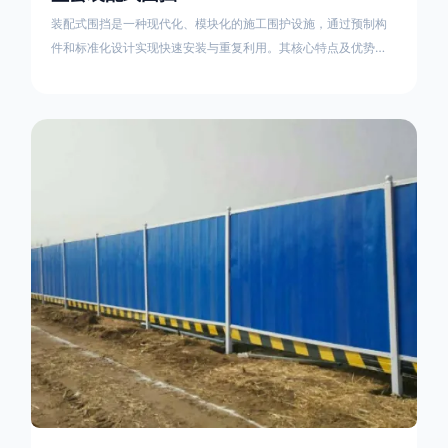
装配式围挡是一种现代化、模块化的施工围护设施，通过预制构
件和标准化设计实现快速安装与重复利用。其核心特点及优势如
下：一、定义与结构特点模块化设计由钢结构框架（如国标型钢
或矩形管立柱）与镀锌钢板、彩钢板等面板组合而成，通过斜拉
撑、横撑加强筋等部件增强整体稳定性立柱规格：通常为
100×100mm或120×120mm方管，壁厚2.5-3.0mm；面板采用
0.5-0.9mm镀锌板轧折成型连接方式：采用C型