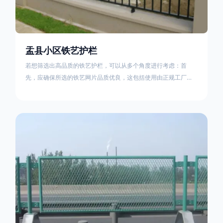
盂县小区铁艺护栏
若想筛选出高品质的铁艺护栏，可以从多个角度进行考虑：首
先，应确保所选的铁艺网片品质优良，这包括使用由正规工厂生
产的盘条制成的铁丝；其次是铁艺的焊接或制作工艺，这需要看
技术员和良好的制造机器之间的熟练程度。其次，选择耐用的锻
造铁艺产品，这类铁艺护栏比普通钢管护栏要坚固许多，且外观
更加美观、有层次。此外，还应注重立柱与框架的选择，例如角
钢或圆钢的选用应根据不同部位的需求来定，以确保整体结构的
稳固性。17631598285