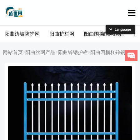
阳曲边坡防护网
阳曲护栏网
阳曲围挡围网围栏
阳
简体中文
English
网站首页
阳曲丝网产品
阳曲锌钢护栏
阳曲四横杠锌钢护栏
日本語
한국어