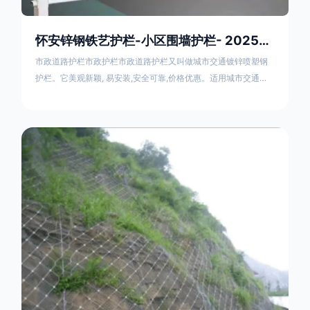
怀安锌钢铁艺护栏-小区围墙护栏- 2025年17631598285新报价
市政道路护栏市政护栏市政道路护栏又叫做城市交通镀锌喷塑钢
护栏。它美观新颖, 易安装,安全可靠,价格优惠。适用城市交通要
道、高速公路中间绿化隔离带、桥梁、二级公路、乡镇公路及各
公路收费口等的隔离。主导产品：太阳能防眩光护栏，镀锌钢质
隔离栏，市政道路隔离护栏，人行道路护栏，机动与非机动隔离
护栏、道路中心隔离护栏、带广告牌道路隔离护栏、河道安全护
栏、草坪花坛护栏等市政道路隔离护栏规格齐全、品种多，可以
任