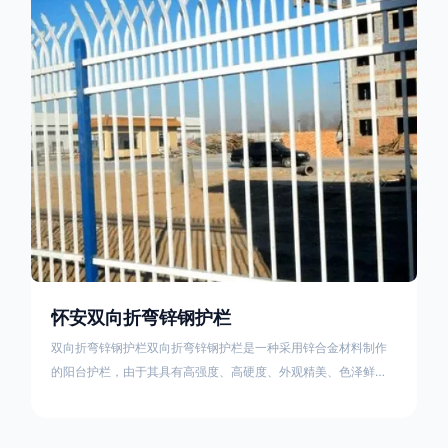
栏产品的伤害值。在安装前，土木建筑为砖砌或混凝土浇筑奠定
了的基础
怀安双向折弯锌钢护栏
双向折弯锌钢护栏双向折弯锌钢护栏是一种采用锌合金材料制作
的阳台护栏，由于其具有高强度、高硬度、外观精美、色泽鲜艳
等优点，成为住宅小区使用的主流产品。双向折弯锌钢护栏的顶
部的弯枪头设计形成了一个防攀爬的效果，外形类似于铁丝金属
网围栏的顶部30°折弯的设计。双向折弯锌钢护栏的使用说明可