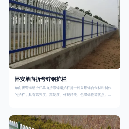
不合格；
怀安单向折弯锌钢护栏
单向折弯锌钢护栏单向折弯锌钢护栏是一种采用锌合金材料制作
的护栏，具有高强度、高硬度、外观精美、色泽鲜艳等优点。该
产品在技术上采用拼装式整体框架布局，从而方便于施工与安
装；产品的网片与立柱的衔接部分，采用的是半圆头方颈螺栓，
再加上防盗垫圈，这样能够避免护栏被人轻易拆卸；适合于大批
量生产，能够很好的与自然相融合。单向折弯锌钢护栏可以用于