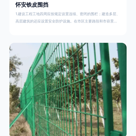
怀安铁皮围挡
1.建设工程工地四周应按规定设置连续、密闭的围栏；建造多层、
高层建筑的还应设置安全防护设施。在市区主要路段和市容景观
道路及机场、码头、车站广场设置的围栏其高度不得低于2.5m，
在其他路段设置的围栏，其高度不得低于1.8m。2.围档使用的材
料应保证围栏稳固、整洁、美观。市政工程项目工地，可按工程
进度分段设置围栏或按规定使用统一的连续性护栏设施。施工单
位不得在工地围栏外堆放建筑材料、垃圾和工程渣土。在