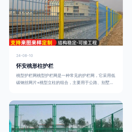
或车辆故障而导致的事故发生，减少交通事故的发生
率。隔离功能：市政道路护栏可以将道路与人行道、绿
化带等隔离开来，避
24-08-10
怀安桃形柱护栏
桃型护栏网桃型护栏网是一种常见的护栏网，它采用低
碳钢丝网片+桃型立柱的组合，主要用于公路、别墅小
区、机场、公共场所、风景观光区域的隔离和防护。桃
型护栏网三角折弯，其结构简单，形状为规则的半椭圆
型，安装方便。桃型护栏网的安装方法如下：先固定
17631598285根色谱柱，然后将网格钩在此色谱柱
上，然后将第二根色谱柱钩在网格上，然后将其拧紧，
然后类推，一套一套的安装即可。该安装牢固美观，不
会损坏油漆表面 。桃型护栏网使