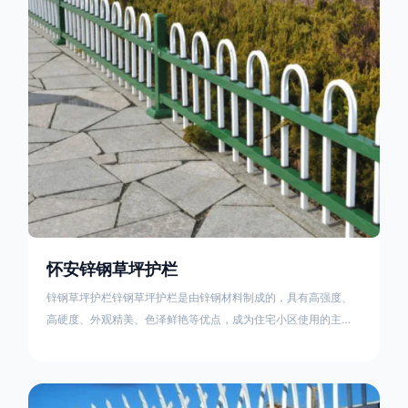
住宅小区、工厂院校、道路交通等场所。该产品具有高强度、高
硬度、外观
怀安锌钢草坪护栏
锌钢草坪护栏锌钢草坪护栏是由锌钢材料制成的，具有高强度、
高硬度、外观精美、色泽鲜艳等优点，成为住宅小区使用的主流
产品。传统的阳台护栏使用铁条、铝合金材料。需要借助电焊等
工艺技术，而且质地较软、容易生锈、色彩单一。锌钢草坪护栏
的使用方法主要是应用在人员行走的边界处，这就需要锌钢草坪
护栏产品的表面设计较为圆滑，减少人员不小心碰触锌钢草坪护