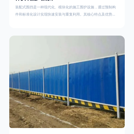
装配式围挡是一种现代化、模块化的施工围护设施，通过预制构
件和标准化设计实现快速安装与重复利用。其核心特点及优势如
下：一、定义与结构特点模块化设计由钢结构框架（如国标型钢
或矩形管立柱）与镀锌钢板、彩钢板等面板组合而成，通过斜拉
撑、横撑加强筋等部件增强整体稳定性立柱规格：通常为
100×100mm或120×120mm方管，壁厚2.5-3.0mm；面板采用
0.5-0.9mm镀锌板轧折成型连接方式：采用C型