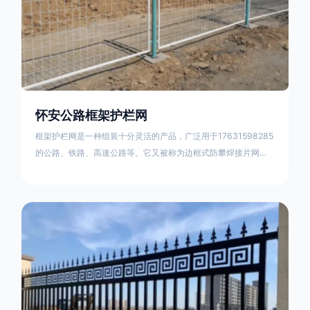
怀安公路框架护栏网
框架护栏网是一种组装十分灵活的产品，广泛用于17631598285
的公路、铁路、高速公路等。它又被称为边框式防攀焊接片网，
框架隔离栅等。框架护栏网采用优质盘条作为原材料，经由特殊
工艺加工而成，具有防腐、抗锈、美观等特点 。框架护栏网的安
装方法包括以下步骤：测量放线，原地面处理(换填夯实),顺坡和
开挖基坑，立柱临时定位，安装防护栏网片，浇筑立柱混泥土基
础，护栏网整体紧固及调整 。框架护栏网的规格包括以下内容：
网片高度