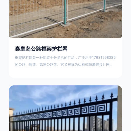
秦皇岛公路框架护栏网
框架护栏网是一种组装十分灵活的产品，广泛用于17631598285
的公路、铁路、高速公路等。它又被称为边框式防攀焊接片网，
框架隔离栅等。框架护栏网采用优质盘条作为原材料，经由特殊
工艺加工而成，具有防腐、抗锈、美观等特点 。框架护栏网的安
装方法包括以下步骤：测量放线，原地面处理(换填夯实),顺坡和
开挖基坑，立柱临时定位，安装防护栏网片，浇筑立柱混泥土基
础，护栏网整体紧固及调整 。框架护栏网的规格包括以下内容：
网片高度