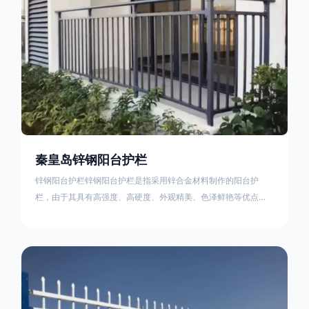
秦皇岛锌钢阳台护栏
锌钢阳台护栏锌钢阳台护栏是指采用锌合金材料制作的阳台护
栏，由于其具有高强度、高硬度、外观精美、色泽鲜艳等优点，
成为住宅小区使用的主流产品。颜色多样化，21世纪新型产品，
锌钢护栏栅栏锌钢百叶窗锌钢防盗窗锌钢防护栏锌钢配件组合锌
钢组装护栏组装防盗窗组装防护栏组装锌合金组装。传统的阳台
护栏使用铁条材料，需要借助电焊等工艺技术，而且质地较软、
容易生锈、色彩单一。锌钢阳台护栏的安装方法因情况而异，但
是一般采