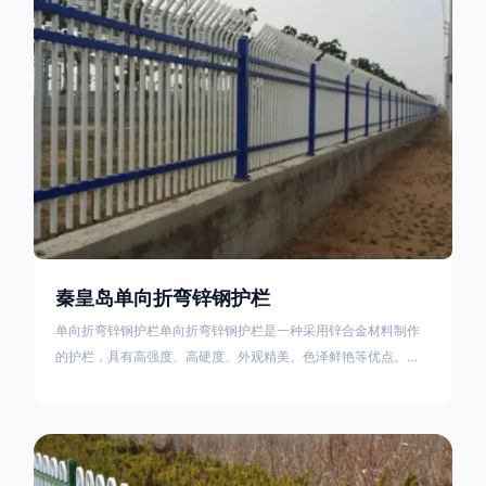
不合格；
秦皇岛单向折弯锌钢护栏
单向折弯锌钢护栏单向折弯锌钢护栏是一种采用锌合金材料制作
的护栏，具有高强度、高硬度、外观精美、色泽鲜艳等优点。该
产品在技术上采用拼装式整体框架布局，从而方便于施工与安
装；产品的网片与立柱的衔接部分，采用的是半圆头方颈螺栓，
再加上防盗垫圈，这样能够避免护栏被人轻易拆卸；适合于大批
量生产，能够很好的与自然相融合。单向折弯锌钢护栏可以用于