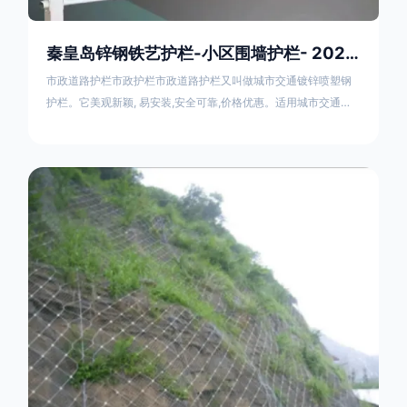
秦皇岛锌钢铁艺护栏-小区围墙护栏- 2025年17631598285新报价
市政道路护栏市政护栏市政道路护栏又叫做城市交通镀锌喷塑钢
护栏。它美观新颖, 易安装,安全可靠,价格优惠。适用城市交通要
道、高速公路中间绿化隔离带、桥梁、二级公路、乡镇公路及各
公路收费口等的隔离。主导产品：太阳能防眩光护栏，镀锌钢质
隔离栏，市政道路隔离护栏，人行道路护栏，机动与非机动隔离
护栏、道路中心隔离护栏、带广告牌道路隔离护栏、河道安全护
栏、草坪花坛护栏等市政道路隔离护栏规格齐全、品种多，可以
任