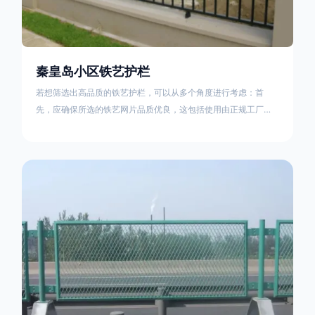
秦皇岛小区铁艺护栏
若想筛选出高品质的铁艺护栏，可以从多个角度进行考虑：首
先，应确保所选的铁艺网片品质优良，这包括使用由正规工厂生
产的盘条制成的铁丝；其次是铁艺的焊接或制作工艺，这需要看
技术员和良好的制造机器之间的熟练程度。其次，选择耐用的锻
造铁艺产品，这类铁艺护栏比普通钢管护栏要坚固许多，且外观
更加美观、有层次。此外，还应注重立柱与框架的选择，例如角
钢或圆钢的选用应根据不同部位的需求来定，以确保整体结构的
稳固性。17631598285