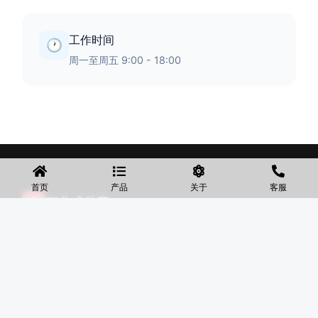
工作时间
🕐
周一至周五 9:00 - 18:00
首页
产品
关于
客服
◆
河北盛世网
盛世网厂家主要产品有防护网、护栏网、围网、铁丝网、围
挡、防爆笼、铅丝笼、固滨笼、加筋石笼网、格宾石笼网、格
宾网、电焊石笼网、铅丝石笼网、边坡防护网铁丝网、市政护
栏网、球场围网、锌钢铁艺护栏、声屏障等产品均为厂家直
销，价格合理，需要的可以电话咨询。