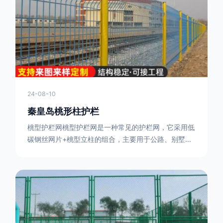
或车辆故障而导致的事故发生，减少交通事故的发生
率。隔离功能：市政道路护栏可以将道路与人行道、绿
化带等隔离开来，避
24-08-10
秦皇岛桃形柱护栏
桃型护栏网桃型护栏网是一种常见的护栏网，它采用低
碳钢丝网片+桃型立柱的组合，主要用于公路、别墅小
区、机场、公共场所、风景观光区域的隔离和防护。桃
型护栏网三角折弯，其结构简单，形状为规则的半椭圆
型，安装方便。桃型护栏网的安装方法如下：先固定
17631598285根色谱柱，然后将网格钩在此色谱柱
上，然后将第二根色谱柱钩在网格上，然后将其拧紧，
然后类推，一套一套的安装即可。该安装牢固美观，不
会损坏油漆表面 。桃型护栏网使