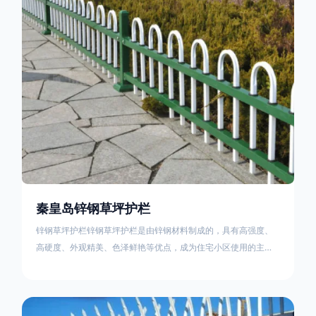
住宅小区、工厂院校、道路交通等场所。该产品具有高强度、高
硬度、外观
秦皇岛锌钢草坪护栏
锌钢草坪护栏锌钢草坪护栏是由锌钢材料制成的，具有高强度、
高硬度、外观精美、色泽鲜艳等优点，成为住宅小区使用的主流
产品。传统的阳台护栏使用铁条、铝合金材料。需要借助电焊等
工艺技术，而且质地较软、容易生锈、色彩单一。锌钢草坪护栏
的使用方法主要是应用在人员行走的边界处，这就需要锌钢草坪
护栏产品的表面设计较为圆滑，减少人员不小心碰触锌钢草坪护