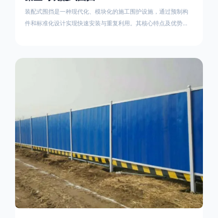
装配式围挡是一种现代化、模块化的施工围护设施，通过预制构
件和标准化设计实现快速安装与重复利用。其核心特点及优势如
下：一、定义与结构特点模块化设计由钢结构框架（如国标型钢
或矩形管立柱）与镀锌钢板、彩钢板等面板组合而成，通过斜拉
撑、横撑加强筋等部件增强整体稳定性立柱规格：通常为
100×100mm或120×120mm方管，壁厚2.5-3.0mm；面板采用
0.5-0.9mm镀锌板轧折成型连接方式：采用C型