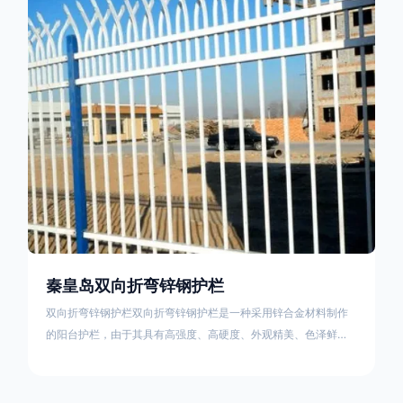
栏产品的伤害值。在安装前，土木建筑为砖砌或混凝土浇筑奠定
了的基础
秦皇岛双向折弯锌钢护栏
双向折弯锌钢护栏双向折弯锌钢护栏是一种采用锌合金材料制作
的阳台护栏，由于其具有高强度、高硬度、外观精美、色泽鲜艳
等优点，成为住宅小区使用的主流产品。双向折弯锌钢护栏的顶
部的弯枪头设计形成了一个防攀爬的效果，外形类似于铁丝金属
网围栏的顶部30°折弯的设计。双向折弯锌钢护栏的使用说明可