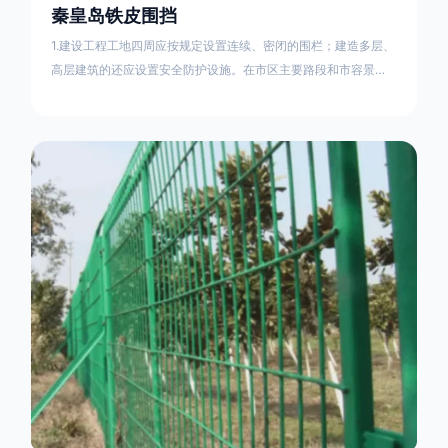
秦皇岛铁皮围挡
1.建设工程工地四周应按规定设置连续、密闭的围栏；建造多层、
高层建筑的还应设置安全防护设施。在市区主要路段和市容景观
道路及机场、码头、车站广场设置的围栏其高度不得低于2.5m，
在其他路段设置的围栏，其高度不得低于1.8m。2.围档使用的材
料应保证围栏稳固、整洁、美观。市政工程项目工地，可按工程
进度分段设置围栏或按规定使用统一的连续性护栏设施。施工单
位不得在工地围栏外堆放建筑材料、垃圾和工程渣土。在