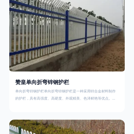
不合格；
赞皇单向折弯锌钢护栏
单向折弯锌钢护栏单向折弯锌钢护栏是一种采用锌合金材料制作
的护栏，具有高强度、高硬度、外观精美、色泽鲜艳等优点。该
产品在技术上采用拼装式整体框架布局，从而方便于施工与安
装；产品的网片与立柱的衔接部分，采用的是半圆头方颈螺栓，
再加上防盗垫圈，这样能够避免护栏被人轻易拆卸；适合于大批
量生产，能够很好的与自然相融合。单向折弯锌钢护栏可以用于