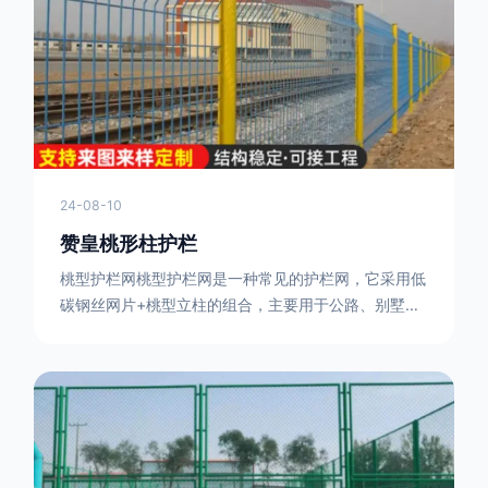
或车辆故障而导致的事故发生，减少交通事故的发生
率。隔离功能：市政道路护栏可以将道路与人行道、绿
化带等隔离开来，避
24-08-10
赞皇桃形柱护栏
桃型护栏网桃型护栏网是一种常见的护栏网，它采用低
碳钢丝网片+桃型立柱的组合，主要用于公路、别墅小
区、机场、公共场所、风景观光区域的隔离和防护。桃
型护栏网三角折弯，其结构简单，形状为规则的半椭圆
型，安装方便。桃型护栏网的安装方法如下：先固定
17631598285根色谱柱，然后将网格钩在此色谱柱
上，然后将第二根色谱柱钩在网格上，然后将其拧紧，
然后类推，一套一套的安装即可。该安装牢固美观，不
会损坏油漆表面 。桃型护栏网使