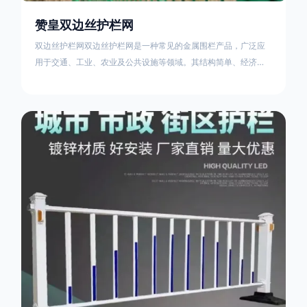
赞皇双边丝护栏网
双边丝护栏网双边丝护栏网是一种常见的金属围栏产品，广泛应
用于交通、工业、农业及公共设施等领域。其结构简单、经济实
用且安装便捷，具有多样化的防护功能。以下从多个维度对其特
点、用途及技术规范进行综合解析：一、基本概述定义与结构双
边丝护栏网由低碳钢丝（Q235材质）通过焊接或编织形成网格结
构，网片两侧各有一根加固的纵向钢丝（双边丝），用于与立柱
连接固定。其表面通常采用镀锌、喷塑或浸塑处理，以增强耐腐
蚀性