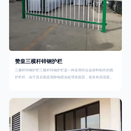
赞皇三横杆锌钢护栏
三横杆锌钢护栏三横杆锌钢护栏是一种采用锌合金材料制作的围
护栏杆，由于其后期是用静电喷涂处理表面层，使具有高强度、
高硬度、外观精美、色泽鲜艳等优点，成为住宅小区、工厂院
校、道路交通等使用的主流产品。星工(XINGGONG)是一家专业
生产锌钢护栏的公司，其三横杆锌钢护栏特点如下：1线条流畅，
色彩鲜明，稳重大气；2坚固耐用，经济实惠；3样式结构设计多
样化满足各种不同场所的需求 。三横杆锌钢护栏的使用方法