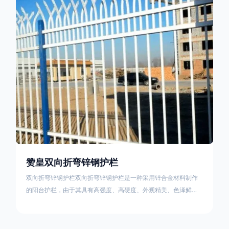
栏产品的伤害值。在安装前，土木建筑为砖砌或混凝土浇筑奠定
了的基础
赞皇双向折弯锌钢护栏
双向折弯锌钢护栏双向折弯锌钢护栏是一种采用锌合金材料制作
的阳台护栏，由于其具有高强度、高硬度、外观精美、色泽鲜艳
等优点，成为住宅小区使用的主流产品。双向折弯锌钢护栏的顶
部的弯枪头设计形成了一个防攀爬的效果，外形类似于铁丝金属
网围栏的顶部30°折弯的设计。双向折弯锌钢护栏的使用说明可