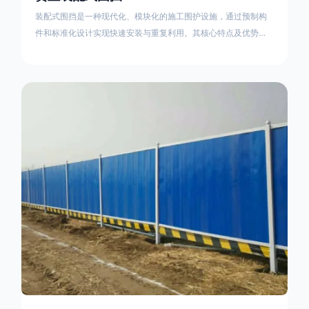
装配式围挡是一种现代化、模块化的施工围护设施，通过预制构
件和标准化设计实现快速安装与重复利用。其核心特点及优势如
下：一、定义与结构特点模块化设计由钢结构框架（如国标型钢
或矩形管立柱）与镀锌钢板、彩钢板等面板组合而成，通过斜拉
撑、横撑加强筋等部件增强整体稳定性立柱规格：通常为
100×100mm或120×120mm方管，壁厚2.5-3.0mm；面板采用
0.5-0.9mm镀锌板轧折成型连接方式：采用C型