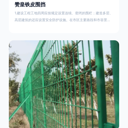
赞皇铁皮围挡
1.建设工程工地四周应按规定设置连续、密闭的围栏；建造多层、
高层建筑的还应设置安全防护设施。在市区主要路段和市容景观
道路及机场、码头、车站广场设置的围栏其高度不得低于2.5m，
在其他路段设置的围栏，其高度不得低于1.8m。2.围档使用的材
料应保证围栏稳固、整洁、美观。市政工程项目工地，可按工程
进度分段设置围栏或按规定使用统一的连续性护栏设施。施工单
位不得在工地围栏外堆放建筑材料、垃圾和工程渣土。在