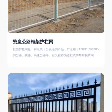
赞皇公路框架护栏网
框架护栏网是一种组装十分灵活的产品，广泛用于17631598285
的公路、铁路、高速公路等。它又被称为边框式防攀焊接片网，
框架隔离栅等。框架护栏网采用优质盘条作为原材料，经由特殊
工艺加工而成，具有防腐、抗锈、美观等特点 。框架护栏网的安
装方法包括以下步骤：测量放线，原地面处理(换填夯实),顺坡和
开挖基坑，立柱临时定位，安装防护栏网片，浇筑立柱混泥土基
础，护栏网整体紧固及调整 。框架护栏网的规格包括以下内容：
网片高度