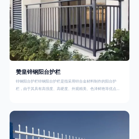
赞皇锌钢阳台护栏
锌钢阳台护栏锌钢阳台护栏是指采用锌合金材料制作的阳台护
栏，由于其具有高强度、高硬度、外观精美、色泽鲜艳等优点，
成为住宅小区使用的主流产品。颜色多样化，21世纪新型产品，
锌钢护栏栅栏锌钢百叶窗锌钢防盗窗锌钢防护栏锌钢配件组合锌
钢组装护栏组装防盗窗组装防护栏组装锌合金组装。传统的阳台
护栏使用铁条材料，需要借助电焊等工艺技术，而且质地较软、
容易生锈、色彩单一。锌钢阳台护栏的安装方法因情况而异，但
是一般采