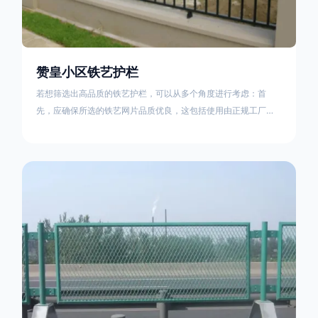
赞皇小区铁艺护栏
若想筛选出高品质的铁艺护栏，可以从多个角度进行考虑：首
先，应确保所选的铁艺网片品质优良，这包括使用由正规工厂生
产的盘条制成的铁丝；其次是铁艺的焊接或制作工艺，这需要看
技术员和良好的制造机器之间的熟练程度。其次，选择耐用的锻
造铁艺产品，这类铁艺护栏比普通钢管护栏要坚固许多，且外观
更加美观、有层次。此外，还应注重立柱与框架的选择，例如角
钢或圆钢的选用应根据不同部位的需求来定，以确保整体结构的
稳固性。17631598285