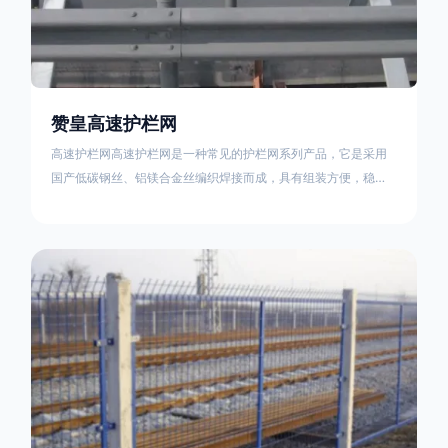
赞皇高速护栏网
高速护栏网高速护栏网是一种常见的护栏网系列产品，它是采用
国产低碳钢丝、铝镁合金丝编织焊接而成，具有组装方便，稳定
耐用的特点。高速公路护栏网分两种类，一种是高速公路中间的
防眩网，其作用是防止对面车辆灯光的照射，增加公路行驶的安
全性。另一种是高速公路两侧的防护网，其作用是防止车辆失控
冲出路面，保护行车人员和车辆的安全 。双边丝高速护栏网又
称‘双边丝隔离栅’，采用冷拔低碳钢丝焊接成网筒状卷边与网面一
体，