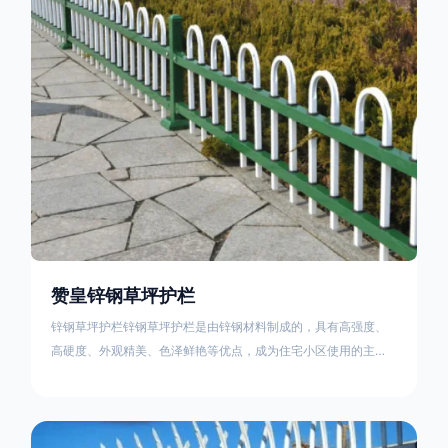
住宅小区、工厂院校、道路交通等场所。该产品具有高强度、高
硬度、外观
赞皇锌钢草坪护栏
锌钢草坪护栏锌钢草坪护栏是由锌钢材料制成的，具有高强度、
高硬度、外观精美、色泽鲜艳等优点，成为住宅小区使用的主流
产品。传统的阳台护栏使用铁条、铝合金材料。需要借助电焊等
工艺技术，而且质地较软、容易生锈、色彩单一。锌钢草坪护栏
的使用方法主要是应用在人员行走的边界处，这就需要锌钢草坪
护栏产品的表面设计较为圆滑，减少人员不小心碰触锌钢草坪护