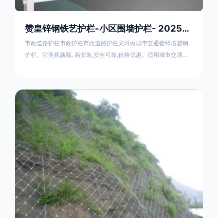
赞皇锌钢铁艺护栏-小区围墙护栏- 2025年17631598285新报价
市政道路护栏市政护栏市政道路护栏又叫做城市交通镀锌喷塑钢
护栏。它美观新颖, 易安装,安全可靠,价格优惠。适用城市交通要
道、高速公路中间绿化隔离带、桥梁、二级公路、乡镇公路及各
公路收费口等的隔离。主导产品：太阳能防眩光护栏，镀锌钢质
隔离栏，市政道路隔离护栏，人行道路护栏，机动与非机动隔离
护栏、道路中心隔离护栏、带广告牌道路隔离护栏、河道安全护
栏、草坪花坛护栏等市政道路隔离护栏规格齐全、品种多，可以
任