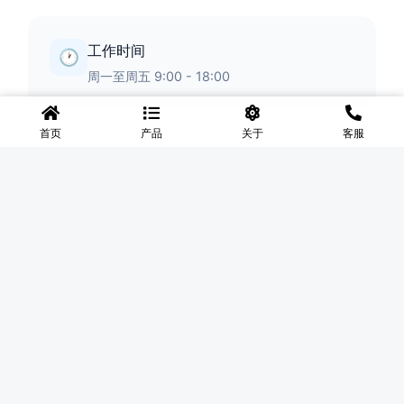
工作时间
🕐
周一至周五 9:00 - 18:00
首页
产品
关于
客服
◆
河北盛世网
盛世网厂家主要产品有防护网、护栏网、围网、铁丝网、围
挡、防爆笼、铅丝笼、固滨笼、加筋石笼网、格宾石笼网、格
宾网、电焊石笼网、铅丝石笼网、边坡防护网铁丝网、市政护
栏网、球场围网、锌钢铁艺护栏、声屏障等产品均为厂家直
销，价格合理，需要的可以电话咨询。