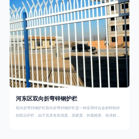
栏产品的伤害值。在安装前，土木建筑为砖砌或混凝土浇筑奠定
了的基础
河东区双向折弯锌钢护栏
双向折弯锌钢护栏双向折弯锌钢护栏是一种采用锌合金材料制作
的阳台护栏，由于其具有高强度、高硬度、外观精美、色泽鲜艳
等优点，成为住宅小区使用的主流产品。双向折弯锌钢护栏的顶
部的弯枪头设计形成了一个防攀爬的效果，外形类似于铁丝金属
网围栏的顶部30°折弯的设计。双向折弯锌钢护栏的使用说明可