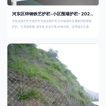
河东区锌钢铁艺护栏-小区围墙护栏- 2025年17631598285新报价
市政道路护栏市政护栏市政道路护栏又叫做城市交通镀锌喷塑钢
护栏。它美观新颖, 易安装,安全可靠,价格优惠。适用城市交通要
道、高速公路中间绿化隔离带、桥梁、二级公路、乡镇公路及各
公路收费口等的隔离。主导产品：太阳能防眩光护栏，镀锌钢质
隔离栏，市政道路隔离护栏，人行道路护栏，机动与非机动隔离
护栏、道路中心隔离护栏、带广告牌道路隔离护栏、河道安全护
栏、草坪花坛护栏等市政道路隔离护栏规格齐全、品种多，可以
任