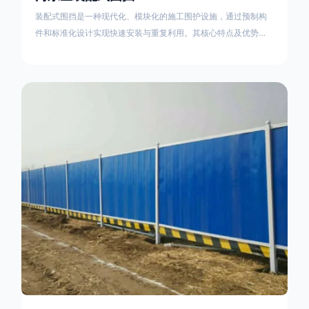
装配式围挡是一种现代化、模块化的施工围护设施，通过预制构
件和标准化设计实现快速安装与重复利用。其核心特点及优势如
下：一、定义与结构特点模块化设计由钢结构框架（如国标型钢
或矩形管立柱）与镀锌钢板、彩钢板等面板组合而成，通过斜拉
撑、横撑加强筋等部件增强整体稳定性立柱规格：通常为
100×100mm或120×120mm方管，壁厚2.5-3.0mm；面板采用
0.5-0.9mm镀锌板轧折成型连接方式：采用C型