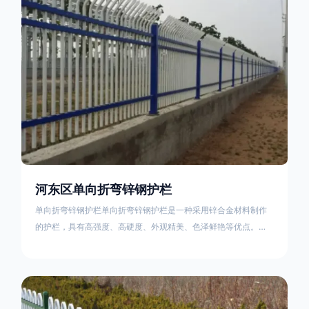
不合格；
河东区单向折弯锌钢护栏
单向折弯锌钢护栏单向折弯锌钢护栏是一种采用锌合金材料制作
的护栏，具有高强度、高硬度、外观精美、色泽鲜艳等优点。该
产品在技术上采用拼装式整体框架布局，从而方便于施工与安
装；产品的网片与立柱的衔接部分，采用的是半圆头方颈螺栓，
再加上防盗垫圈，这样能够避免护栏被人轻易拆卸；适合于大批
量生产，能够很好的与自然相融合。单向折弯锌钢护栏可以用于