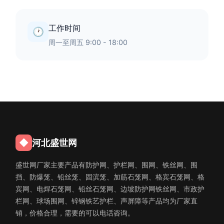
工作时间
🕐
周一至周五 9:00 - 18:00
◆
河北盛世网
盛世网厂家主要产品有防护网、护栏网、围网、铁丝网、围
挡、防爆笼、铅丝笼、固滨笼、加筋石笼网、格宾石笼网、格
宾网、电焊石笼网、铅丝石笼网、边坡防护网铁丝网、市政护
栏网、球场围网、锌钢铁艺护栏、声屏障等产品均为厂家直
销，价格合理，需要的可以电话咨询。