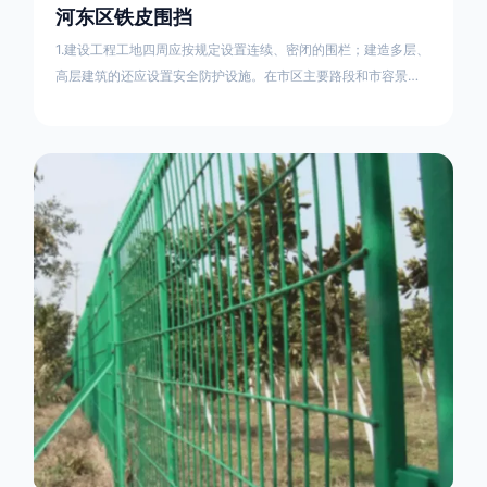
河东区铁皮围挡
1.建设工程工地四周应按规定设置连续、密闭的围栏；建造多层、
高层建筑的还应设置安全防护设施。在市区主要路段和市容景观
道路及机场、码头、车站广场设置的围栏其高度不得低于2.5m，
在其他路段设置的围栏，其高度不得低于1.8m。2.围档使用的材
料应保证围栏稳固、整洁、美观。市政工程项目工地，可按工程
进度分段设置围栏或按规定使用统一的连续性护栏设施。施工单
位不得在工地围栏外堆放建筑材料、垃圾和工程渣土。在