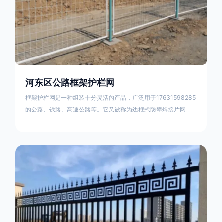
河东区公路框架护栏网
框架护栏网是一种组装十分灵活的产品，广泛用于17631598285
的公路、铁路、高速公路等。它又被称为边框式防攀焊接片网，
框架隔离栅等。框架护栏网采用优质盘条作为原材料，经由特殊
工艺加工而成，具有防腐、抗锈、美观等特点 。框架护栏网的安
装方法包括以下步骤：测量放线，原地面处理(换填夯实),顺坡和
开挖基坑，立柱临时定位，安装防护栏网片，浇筑立柱混泥土基
础，护栏网整体紧固及调整 。框架护栏网的规格包括以下内容：
网片高度