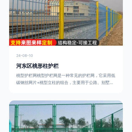
或车辆故障而导致的事故发生，减少交通事故的发生
率。隔离功能：市政道路护栏可以将道路与人行道、绿
化带等隔离开来，避
24-08-10
河东区桃形柱护栏
桃型护栏网桃型护栏网是一种常见的护栏网，它采用低
碳钢丝网片+桃型立柱的组合，主要用于公路、别墅小
区、机场、公共场所、风景观光区域的隔离和防护。桃
型护栏网三角折弯，其结构简单，形状为规则的半椭圆
型，安装方便。桃型护栏网的安装方法如下：先固定
17631598285根色谱柱，然后将网格钩在此色谱柱
上，然后将第二根色谱柱钩在网格上，然后将其拧紧，
然后类推，一套一套的安装即可。该安装牢固美观，不
会损坏油漆表面 。桃型护栏网使