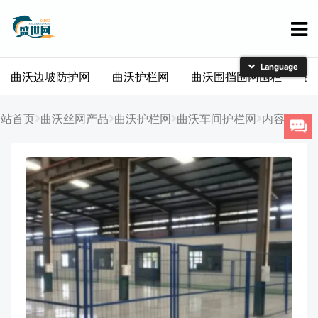
曲沃边坡防护网
曲沃护栏网
曲沃围挡围网围栏
曲
简体中文
English
网站首页
曲沃丝网产品
曲沃护栏网
曲沃车间护栏网
内容详情
日本語
한국어